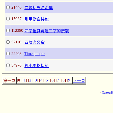
21446
異境幻界漂流傳
15937
引用對白接龍
112380
四字但其實是三字的接龍
57116
冒險者公會
22208
Time jumper
54970
輕小風格接龍
[
0
] [
1
] [
2
] [
3
] [
4
] [
5
] [
6
] [
7
] [
8
] [
9
]
第一頁
下一頁
-
Gazou