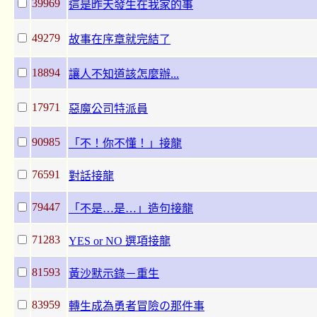
39969
這是昨天發生在我家的事
49279
故事在序章就完結了
18894
讓人不知道該怎麼辦...
17971
惡魔公司特派員
90985
「不！你不懂！」接龍
76591
對話接龍
79447
「不是…是…」造句接龍
71283
YES or NO 選項接龍
81593
黃沙默示錄－重生
83959
轉生成為勇者冒險の那件事