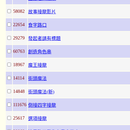
58082
故事接龍影片
22654
食字路口
29279
發起者請有標題
60763
創造角色串
18967
魔王接龍
14114
街頭魔法
14848
街頭魔法(新)
111676
倒接四字接龍
25617
選項接龍