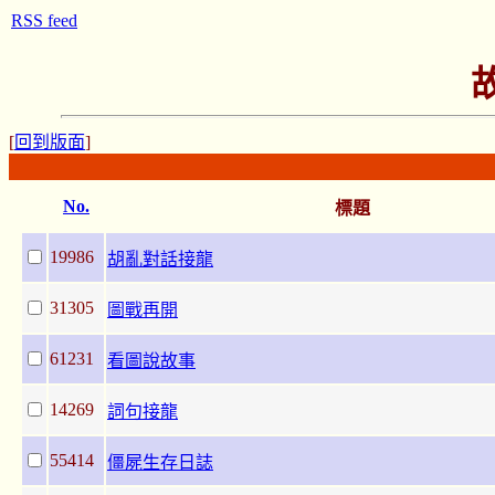
RSS feed
[
回到版面
]
No.
標題
19986
胡亂對話接龍
31305
圖戰再開
61231
看圖說故事
14269
詞句接龍
55414
僵屍生存日誌