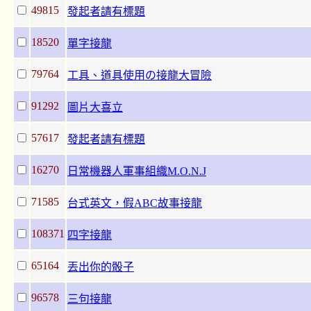
49815
發起者請有標題
18520
單字接龍
79764
工具、道具使用の接龍大冒險
91292
圖片大喜立
57617
發起者請有標題
16270
日常機器人軍事組織M.O.N.J
71585
台式英文，假ABC故事接龍
108371
四字接龍
65164
丟出你的骰子
96578
三句接龍