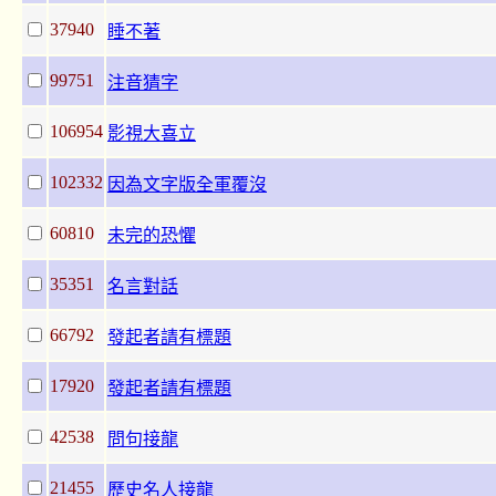
37940
睡不著
99751
注音猜字
106954
影視大喜立
102332
因為文字版全軍覆沒
60810
未完的恐懼
35351
名言對話
66792
發起者請有標題
17920
發起者請有標題
42538
問句接龍
21455
歷史名人接龍