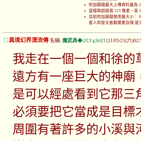
附加圖檔最大上傳資料量為 200
當檔案超過寬 125 像素、高
目前附加圖檔使用量大小： 999766
客人和發文者都需要自律,發文者
異境幻界漂流傳
名稱:
魔武具
◆t2LYg3rtZI
[11/05/21(六)02:
我走在一個一個和徐的
遠方有一座巨大的神廟
是可以經處看到它那三
必須要把它當成是目標
周圍有著許多的小溪與