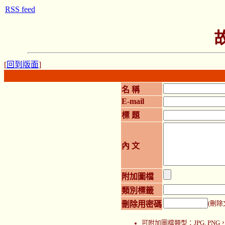
RSS feed
[
回到版面
]
名 稱
E-mail
標 題
內 文
附加圖檔
類別標籤
刪除用密碼
(刪除
可附加圖檔類型：JPG, P