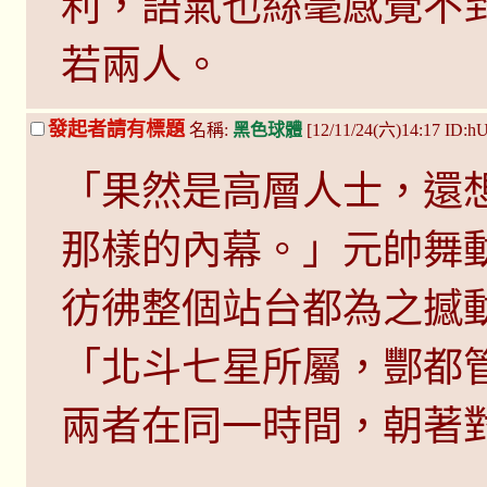
利，語氣也絲毫感覺不
若兩人。
發起者請有標題
名稱:
黑色球體
[12/11/24(六)14:17 ID:
「果然是高層人士，還
那樣的內幕。」元帥舞
彷彿整個站台都為之撼
「北斗七星所屬，酆都
兩者在同一時間，朝著