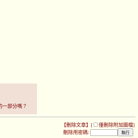
的一部分嗎？
【刪除文章】[
僅刪除附加圖檔
]
刪除用密碼: