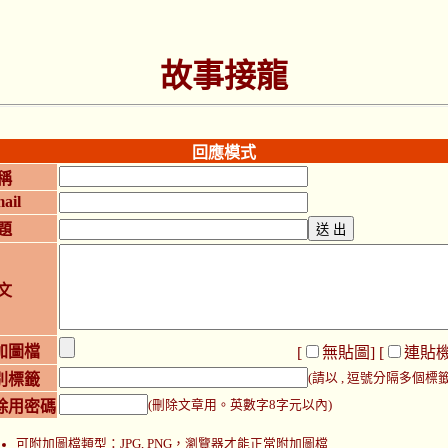
故事接龍
回應模式
稱
ail
題
文
加圖檔
[
無貼圖
] [
連貼
別標籤
(請以 , 逗號分隔多個標籤
除用密碼
(刪除文章用。英數字8字元以內)
可附加圖檔類型：JPG, PNG，瀏覽器才能正常附加圖檔