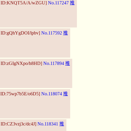
20 ID:KNQT5A/A/wZGU]
No.117247
推
1 ID:gQhYgDOI/lpbv]
No.117592
推
6 ID:zGIgNXpo/h8HD]
No.117894
推
4 ID:75wp7b5E/o6D5]
No.118074
推
 ID:CZ3vzj3c/dc4J]
No.118341
推