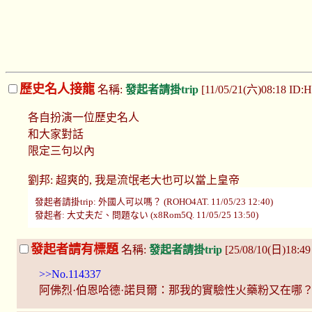
歷史名人接龍
名稱:
發起者請掛trip
[11/05/21(六)08:18 ID:
各自扮演一位歷史名人
和大家對話
限定三句以內
劉邦: 超爽的, 我是流氓老大也可以當上皇帝
發起者請掛trip: 外國人可以嗎？ (ROHO4AT. 11/05/23 12:40)
發起者: 大丈夫だ、問題ない (x8Rom5Q. 11/05/25 13:50)
發起者請有標題
名稱:
發起者請掛trip
[25/08/10(日)18:49
>>No.114337
阿佛烈·伯恩哈德·諾貝爾：那我的實驗性火藥粉又在哪