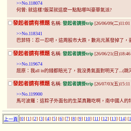
>>No.118074
何曾: 就這樣?飯菜就這麼一點點哪叫豪華氣派?
發起者請有標題
名稱:
發起者請掛trip
[26/06/09(二)11:0
>>No.118341
巴菲特：忍一忍吧，這周股市大跌，數兆元蒸發掉了，
發起者請有標題
名稱:
發起者請掛trip
[26/06/21(日)18:4
>>No.119674
屈原：我all in的錢都賠光了，我沒勇氣面對明天了...(跳
發起者請有標題
名稱:
發起者請掛trip
[26/07/03(五)15:1
>>No.119900
馬可波羅：這粽子外面包的生菜真難吃啊，南中國人的
[
0
] [
1
] [
2
] [
3
] [
4
] [
5
] [
6
] [
7
] [
8
] [
9
] [
10
] [
11
] [
12
] [
13
] [
14
] [
上一頁