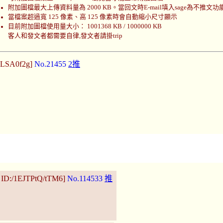
附加圖檔最大上傳資料量為 2000 KB。當回文時E-mail填入sage為不推文功
當檔案超過寬 125 像素、高 125 像素時會自動縮小尺寸顯示
目前附加圖檔使用量大小： 1001368 KB / 1000000 KB
客人和發文者都需要自律,發文者請掛trip
HLSA0f2g]
No.21455
2推
 ID:/1EJTPtQ/tTM6]
No.114533
推
？