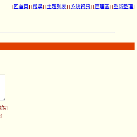
[
回首頁
] [
搜尋
] [
主題列表
] [
系統資訊
] [
管理區
] [
重新整理
]
機能
]
)