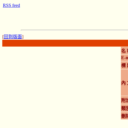
RSS feed
[
回到版面
]
名 
E-m
標 
內 
附
類
刪