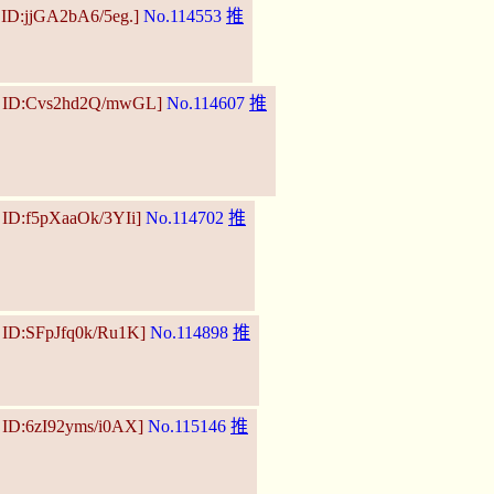
 ID:jjGA2bA6/5eg.]
No.114553
推
7 ID:Cvs2hd2Q/mwGL]
No.114607
推
 ID:f5pXaaOk/3YIi]
No.114702
推
 ID:SFpJfq0k/Ru1K]
No.114898
推
 ID:6zI92yms/i0AX]
No.115146
推