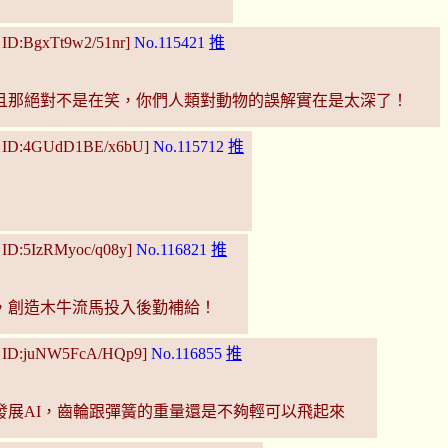
 ID:BgxTt9w2/51nr]
No.115421
推
且那絕對不是在笑，你們人類對動物的誤解實在是太深了！
2 ID:4GUdD1BE/x6bU]
No.115712
推
 ID:5IzRMyoc/q08y]
No.116821
推
，創造木牛流馬投入後勤補給！
2 ID:juNW5FcA/HQp9]
No.116855
推
發展AI，齒輪跟彈簧的重量還是不夠輕可以飛起來