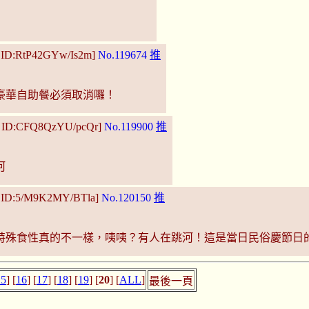
1 ID:RtP42GYw/Is2m]
No.119674
推
豪華自助餐必須取消囉！
6 ID:CFQ8QzYU/pcQr]
No.119900
推
河
1 ID:5/M9K2MY/BTla]
No.120150
推
特殊食性真的不一樣，咦咦？有人在跳河！這是當日民俗慶節日
15
] [
16
] [
17
] [
18
] [
19
] [
20
] [
ALL
]
最後一頁