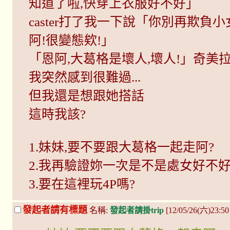
知道了啦,快穿上衣服好不好」
caster打了我一下說「你別再欺負
阿!很變態欸!」
「恩阿,大葛格是壞人,壞人!」奇美
我突然感到很難過...
但我還是想跟她搭話
這時我該?
1.妹妹,要不要跟大葛格一起走阿?
2.我再驗證妳一次是不是處女好不好
3.要在這裡玩4P嗎?
發起者請有標題
名稱:
發起者請掛trip
[12/05/26(六)23:5