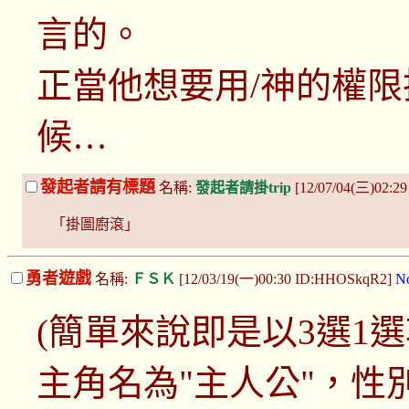
言的。
正當他想要用/神的權
候…
發起者請有標題
名稱:
發起者請掛trip
[12/07/04(三)02:2
「掛圖廚滾」
勇者遊戲
名稱:
ＦＳＫ
[12/03/19(一)00:30 ID:HHOSkqR2]
N
(簡單來說即是以3選1
主角名為"主人公"，性