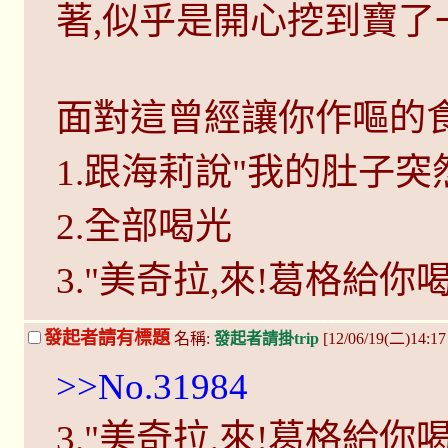
著,似乎是開心挖到寶了
面對這曾經讓你作嘔的食
1.跟海莉說"我的肚子突
2.全部喝光
3."美奇拉,來!葛格給你喝
發起者請有標題
名稱:
發起者請掛trip
[12/06/19(二)14:1
>>No.31984
3."美奇拉,來!葛格給你喝