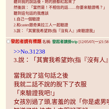
聽到我的說話後，她的臉都紅起來了
然後說：「當然是！不相信的話……你要來驗證嗎？」
聽到這句話的我應該
1.自己一個驗證
2.和caster跟奇美拉三人一起驗證
3.說：「其實我希望妳(指『沒有人』)來驗證我」
發起者請有標題
名稱:
發起者請掛trip
[12/05/07(一)21:5
>>No.31238
3.說：「其實我希望妳(指『沒有人
當我說了這句話之後
我就二話不說的脫下了衣服
「來驗證我吧!」
女孩別過了頭,害羞的說「你是處男啦