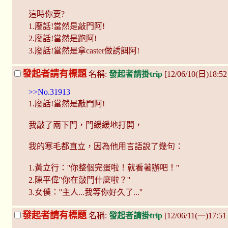
這時你要?
1.廢話!當然是敲門阿!
2.廢話!當然是跑阿!
3.廢話!當然是拿caster做誘餌阿!
發起者請有標題
名稱:
發起者請掛trip
[12/06/10(日)18:5
>>No.31913
1.廢話!當然是敲門阿!
我敲了兩下門，門緩緩地打開，
我的寒毛都直立，因為他用言語說了幾句：
1.黃立行：''你整個完蛋啦！就看著辦吧！''
2.陳平偉''你在敲門什麼啦？''
3.女僕：''主人...我等你好久了...''
發起者請有標題
名稱:
發起者請掛trip
[12/06/11(一)17:5