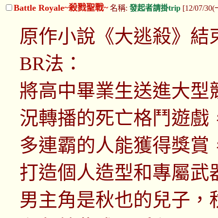
Battle Royale~殺戮聖戰~
名稱:
發起者請掛trip
[12/07/30(
原作小說《大逃殺》結
BR法：
將高中畢業生送進大型競
況轉播的死亡格鬥遊戲
多連霸的人能獲得獎賞
打造個人造型和專屬武
男主角是秋也的兒子，