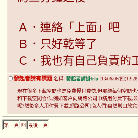
Ａ．連絡「上面」吧
Ｂ．只好乾等了
Ｃ．我也有自己負責的
發起者請有標題
名稱:
發起者請掛trip
[13/06/06(四)13:2
現在很多下載空間也是免費慢付費快,但那能每個空間也
和下載空間合作,例如客户向網路公司申請用付費下載,
呢?然後多人用付費下載,網路公司(商人們)自然幫口放
[
0
]
第一頁
最後一頁