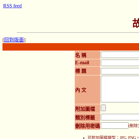
RSS feed
[
回到版面
]
名 稱
E-mail
標 題
內 文
附加圖檔
類別標籤
刪除用密碼
(刪除
可附加圖檔類型：JPG, P