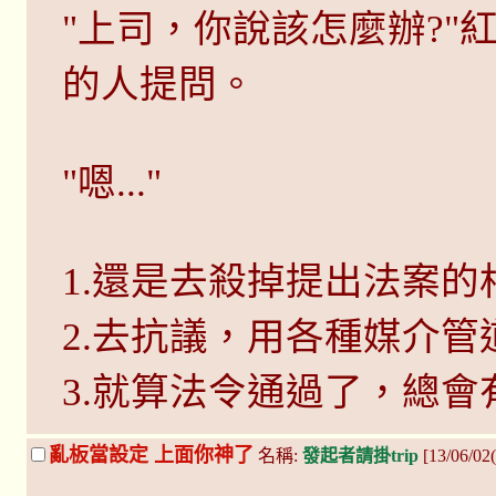
"上司，你說該怎麼辦?"
的人提問。
"嗯..."
1.還是去殺掉提出法案的
2.去抗議，用各種媒介管
3.就算法令通過了，總會
亂板當設定 上面你神了
名稱:
發起者請掛trip
[13/06/02