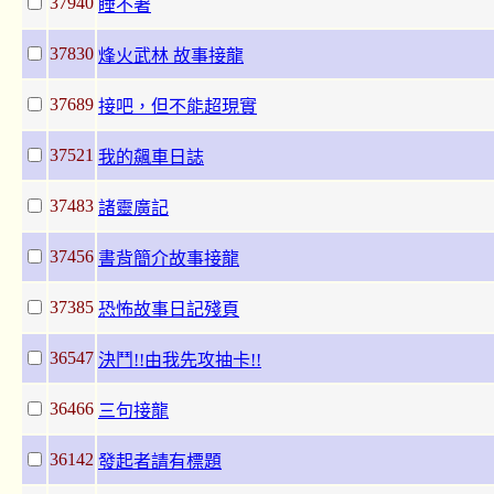
37940
睡不著
37830
烽火武林 故事接龍
37689
接吧，但不能超現實
37521
我的飆車日誌
37483
諸靈廣記
37456
書背簡介故事接龍
37385
恐怖故事日記殘頁
36547
決鬥!!由我先攻抽卡!!
36466
三句接龍
36142
發起者請有標題