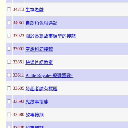
34213
生存遊戲
34061
自創角色相遇記
33923
關於長篇故事類型的接龍
33901
空想科幻接龍
33851
快樂片語教室
33611
Battle Royale~殺戮聖戰~
33605
發起者請有標題
33593
鬼故事接龍
33580
故事接龍
33429