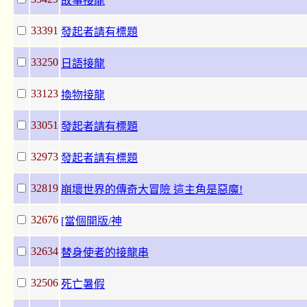
故事接龍
33391
發起者請有標題
33250
日語接龍
33123
換物接龍
33051
發起者請有標題
32973
發起者請有標題
32819
崩壞世界的傳奇大冒險 這主角是惡魔!
32676
[當個開版/神
32634
替身使者的接龍串
32506
死亡暑假