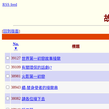
RSS feed
[
回到版面
]
No.
標題
▼
39127
世界第一初戀故事接龍
39109
有關環保的話劇(?
38981
火影第一初戀
38943
續-替身使者的接龍串
38082
請各位接下去