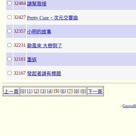
32484
請幫我接
32427
Pretty Cure‧次元交響曲
32357
小明的故事
32231
颱風來 大樹倒了
32181
重返
32167
發起者請有標題
[
0
] [
1
] [
2
] [
3
] [
4
] [
5
] [
6
] [
7
] [
8
] [
9
]
上一頁
下一頁
-
Gazou