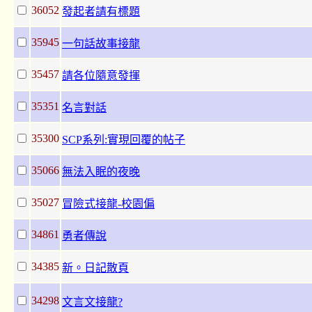
36052
發起者請有標題
35945
一句話故事接龍
35457
請各位隨意發揮
35351
名言對話
35300
SCP系列:實現回覆的帖子
35066
無法入眠的夜晚
35027
冒險式接龍-校園偏
34861
勇者傳說
34385
新。日記散頁
34298
文言文接龍?