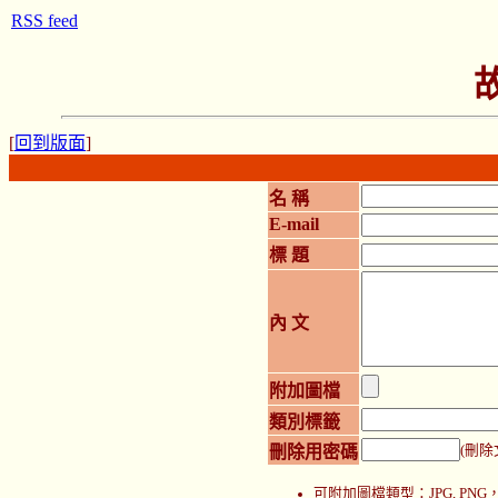
RSS feed
[
回到版面
]
名 稱
E-mail
標 題
內 文
附加圖檔
類別標籤
刪除用密碼
(刪除
可附加圖檔類型：JPG, P