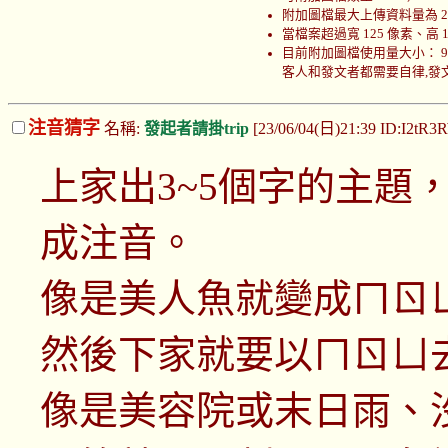
附加圖檔最大上傳資料量為 200
當檔案超過寬 125 像素、高
目前附加圖檔使用量大小： 999880
客人和發文者都需要自律,發文者
注音猜字
名稱:
發起者請掛trip
[23/06/04(日)21:39 ID:I2tR
上家出3~5個字的主題
成注音。
像是美人魚就變成ㄇㄖ
然後下家就要以ㄇㄖㄩ
像是美容院或末日雨、