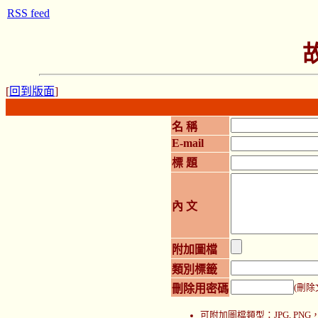
RSS feed
[
回到版面
]
名 稱
E-mail
標 題
內 文
附加圖檔
類別標籤
刪除用密碼
(刪除
可附加圖檔類型：JPG, P