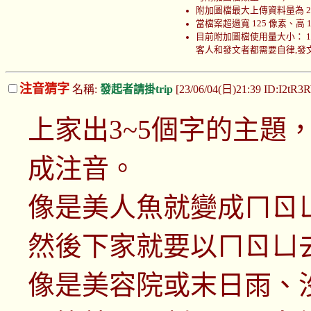
附加圖檔最大上傳資料量為 200
當檔案超過寬 125 像素、高
目前附加圖檔使用量大小： 100090
客人和發文者都需要自律,發文者
注音猜字
名稱:
發起者請掛trip
[23/06/04(日)21:39 ID:I2tR
上家出3~5個字的主題
成注音。
像是美人魚就變成ㄇㄖ
然後下家就要以ㄇㄖㄩ
像是美容院或末日雨、