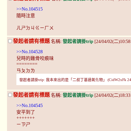
>>No.104515
隨時注意
ㄦㄕㄉㄐㄍㄧㄏㄨ
發起者請有標題
名稱:
發起者請掛trip
[24/04/02(二)10:5
>>No.104528
兒時的雞骨咬痕味
========
ㄢㄆㄉㄌ
發起者請掛trip: 我本來出的是「二叔丁基過氧化物」 (CidW2xFk 24/04/
發起者請有標題
名稱:
發起者請掛trip
[24/04/02(二)18:3
>>No.104545
安平到了
+++++++
ㄧㄗㄕ