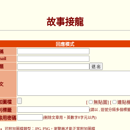
故事接龍
回應模式
稱
ail
題
文
加圖檔
[
無貼圖
] [
連貼
別標籤
(請以 , 逗號分隔多個標籤
除用密碼
(刪除文章用。英數字8字元以內)
可附加圖檔類型：JPG, PNG，瀏覽器才能正常附加圖檔