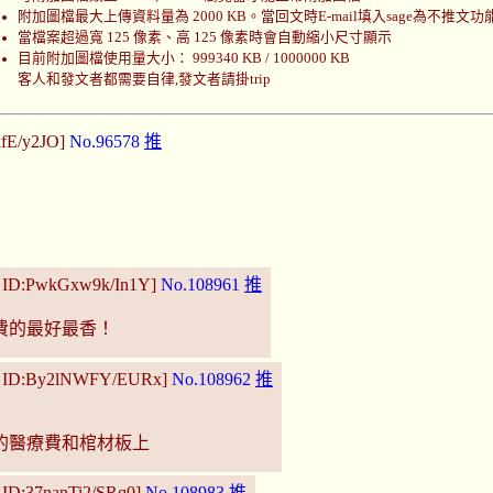
附加圖檔最大上傳資料量為 2000 KB。當回文時E-mail填入sage為不推文功
當檔案超過寬 125 像素、高 125 像素時會自動縮小尺寸顯示
目前附加圖檔使用量大小： 999340 KB / 1000000 KB
客人和發文者都需要自律,發文者請掛trip
xfE/y2JO]
No.96578
推
5 ID:PwkGxw9k/In1Y]
No.108961
推
費的最好最香！
04 ID:By2lNWFY/EURx]
No.108962
推
的醫療費和棺材板上
 ID:37nanTi2/SRq0]
No.108983
推