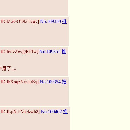
5 ID:tZ.rGODk/Hcgv]
No.109350
推
 ID:hv/vZw/g/RPJw]
No.109351
推
了....
7 ID:lbXoqzNw/urSq]
No.109354
推
3 ID:fLpN.PMc/kwh8]
No.109462
推