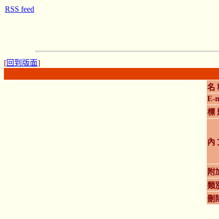
RSS feed
[
回到版面
]
名 
E-m
標 
內 
附
類
刪