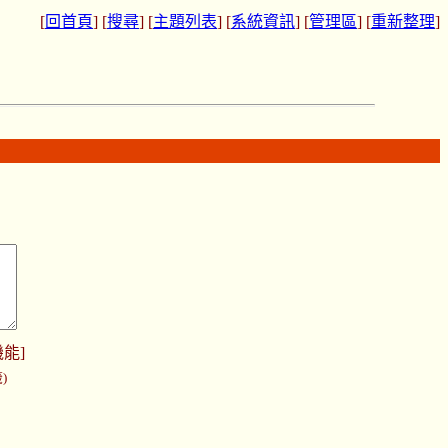
[
回首頁
] [
搜尋
] [
主題列表
] [
系統資訊
] [
管理區
] [
重新整理
]
機能
]
)