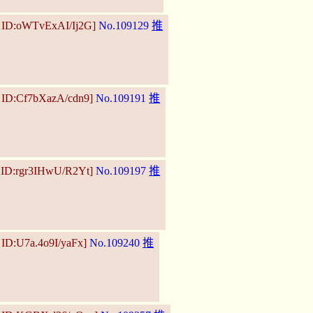
5 ID:oWTvExAI/Ij2G]
No.109129
推
5 ID:Cf7bXazA/cdn9]
No.109191
推
8 ID:rgr3IHwU/R2Yt]
No.109197
推
 ID:U7a.4o9I/yaFx]
No.109240
推