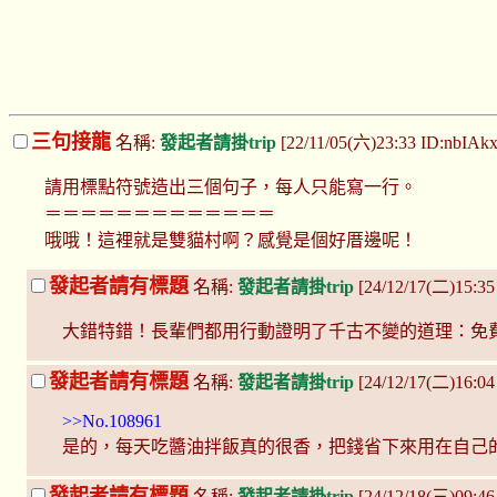
三句接龍
名稱:
發起者請掛trip
[22/11/05(六)23:33 ID:nbIAk
請用標點符號造出三個句子，每人只能寫一行。
＝＝＝＝＝＝＝＝＝＝＝＝＝
哦哦！這裡就是雙貓村啊？感覺是個好厝邊呢！
發起者請有標題
名稱:
發起者請掛trip
[24/12/17(二)15:3
大錯特錯！長輩們都用行動證明了千古不變的道理：免
發起者請有標題
名稱:
發起者請掛trip
[24/12/17(二)16:
>>No.108961
是的，每天吃醬油拌飯真的很香，把錢省下來用在自己
發起者請有標題
名稱:
發起者請掛trip
[24/12/18(三)09:46