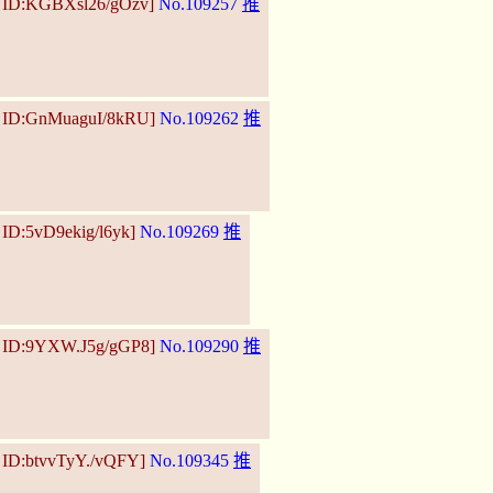
0 ID:KGBXsl26/gOzv]
No.109257
推
0 ID:GnMuaguI/8kRU]
No.109262
推
 ID:5vD9ekig/l6yk]
No.109269
推
6 ID:9YXW.J5g/gGP8]
No.109290
推
 ID:btvvTyY./vQFY]
No.109345
推