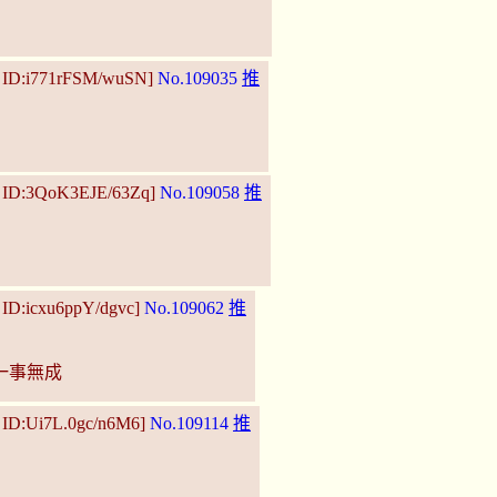
0 ID:i771rFSM/wuSN]
No.109035
推
8 ID:3QoK3EJE/63Zq]
No.109058
推
 ID:icxu6ppY/dgvc]
No.109062
推
一事無成
 ID:Ui7L.0gc/n6M6]
No.109114
推