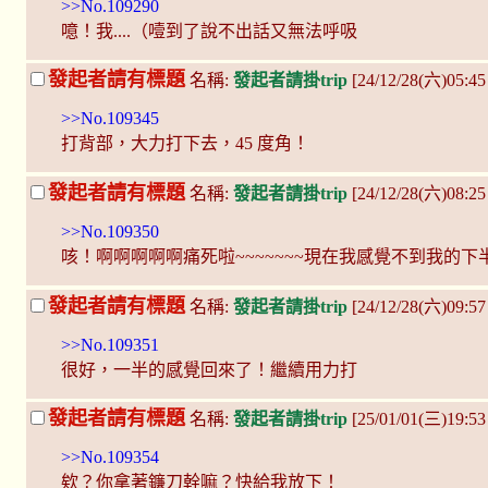
>>No.109290
噫！我....（噎到了說不出話又無法呼吸
發起者請有標題
名稱:
發起者請掛trip
[24/12/28(六)05:4
>>No.109345
打背部，大力打下去，45 度角！
發起者請有標題
名稱:
發起者請掛trip
[24/12/28(六)08:25
>>No.109350
咳！啊啊啊啊啊痛死啦~~~~~~~現在我感覺不到我的下半身
發起者請有標題
名稱:
發起者請掛trip
[24/12/28(六)09:5
>>No.109351
很好，一半的感覺回來了！繼續用力打
發起者請有標題
名稱:
發起者請掛trip
[25/01/01(三)19:5
>>No.109354
欸？你拿著鐮刀幹嘛？快給我放下！