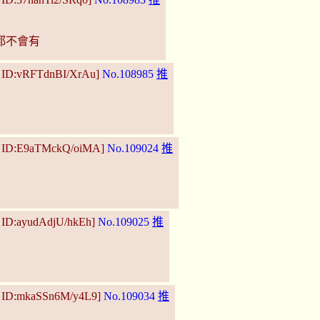
都不會有
0 ID:vRFTdnBI/XrAu]
No.108985
推
8 ID:E9aTMckQ/oiMA]
No.109024
推
8 ID:ayudAdjU/hkEh]
No.109025
推
8 ID:mkaSSn6M/y4L9]
No.109034
推