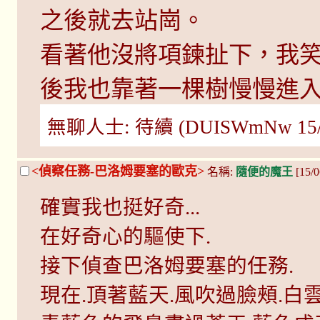
之後就去站崗。
看著他沒將項鍊扯下，我
後我也靠著一棵樹慢慢進
無聊人士: 待續 (DUISWmNw 15/06
<偵察任務-巴洛姆要塞的歐克>
名稱:
隨便的魔王
[15/
確實我也挺好奇...
在好奇心的驅使下.
接下偵查巴洛姆要塞的任務.
現在.頂著藍天.風吹過臉頰.