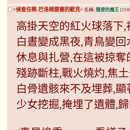
<偵查任務-巴洛姆要塞的歐克>
名稱:
隨便的魔王
[15/0
高掛天空的紅火球落下,
白晝變成黑夜,青鳥變回
休息與扎營,在這被掠奪
殘跡斷柱,戰火燒灼,焦土
白骨遺骸來不及埋葬,顯
少女挖掘,掩埋了遺體,歸