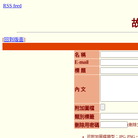
RSS feed
[
回到版面
]
名 稱
E-mail
標 題
內 文
附加圖檔
類別標籤
刪除用密碼
(刪除
可附加圖檔類型：JPG, P