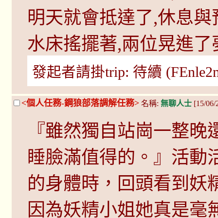
明天就會抵達了,休息與
水床搖擺著,兩位晃進了
發起者請掛trip: 待續 (FEnle2ms 
<個人任務-鋼狼部落調解任務>
名稱:
無聊人士
[15/06
『雖然獨自站崗一整晚
睡臉滿值得的。』活動
的身體時，回頭看到妖
因為妖精小姐她真是毫