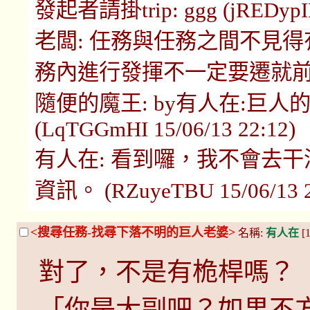
發起者請掛trip: ggg (jREDypIM 
老闆: 任務與任務之間不見
務內進行發揮不一定要遷就前人 (l79o
隨便的魔王: by有人在:巨人的
(LqTGGmHI 15/06/13 22:12)
有人在: 看到囉，我不會去
資訊。 (RZuyeTBU 15/06/13 2
<搜尋任務-找尋下落不明的巨人老婆>
名稱:
有人在
[1
對了，不是有桅桿嗎？
「你是大副吧？如果不