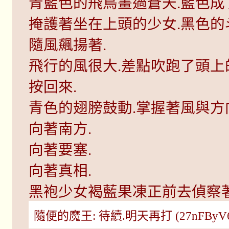
青藍色的飛鳥畫過蒼天.藍色成
掩護著坐在上頭的少女.黑色
隨風飆揚著.
飛行的風很大.差點吹跑了頭上
按回來.
青色的翅膀鼓動.掌握著風與方
向著南方.
向著要塞.
向著真相.
黑袍少女褐藍果凍正前去偵察著
隨便的魔王: 待續.明天再打 (27nFByV6 15