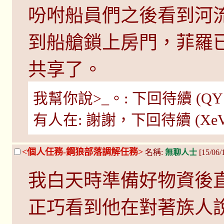
吩咐船員們之後看到河
到船艙鎖上房門，菲羅
共享了。
我幫你說>_。: 下回待續 (QY17Oi
有人在: 謝謝，下回待續 (XeVaAHC
<個人任務-鋼狼部落調解任務>
名稱:
無聊人士
[15/06
我白天時準備好物資後
正巧看到他在對著族人