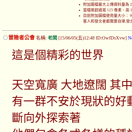
附加圖檔最大上傳資料量為 200
當檔案超過寬 125 像素、高
目前附加圖檔使用量大小： 999766
客人和發文者都需要自律,發文者
冒險者公會
名稱:
老闆
[15/06/05(五)12:48 ID:OwfDsXvw]
N
這是個精彩的世界
天空寬廣 大地遼闊 其
有一群不安於現狀的好
斷向外探索著