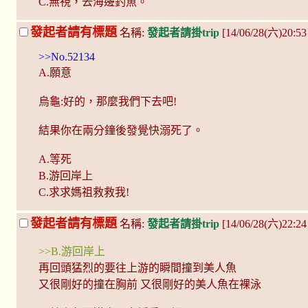
C.無視，去海邊釣魚。
發起者請有標題
名稱:
發起者請掛trip
[14/06/28(六)20:53
>>No.52134
A.願意
烏龜:好的，那麼我們下去吧!
結果你在兩分鐘後發覺快溺死了。
A.等死
B.游回岸上
C.求求媽祖救救我!
發起者請有標題
名稱:
發起者請掛trip
[14/06/28(六)22:24
>>B.游回岸上
再回頭猛烈的要往上游的瞬間撞到美人魚
又很剛好的撞在胸前 又很剛好的美人魚在裸泳