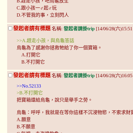
B.趕走小孩，吧烏龜放生
C.跟小孩一♂起♂玩
D.不管我的事，立刻閃人
發起者請有標題
名稱:
發起者請掛trip
[14/06/28(六)15:51
>>A.趕走小孩，與烏龜答話
烏龜為了感謝你拯救牠給了你一個寶箱。
A.打開它
B.不打開它
發起者請有標題
名稱:
發起者請掛trip
[14/06/28(六)16:05
>>No.52133
>B.不打開它
把寶箱還給烏龜，說只是舉手之勞。
烏龜：呼呼，我就是在等你這樣不沉浸物慾，不索求財
A.願意
B.不願意