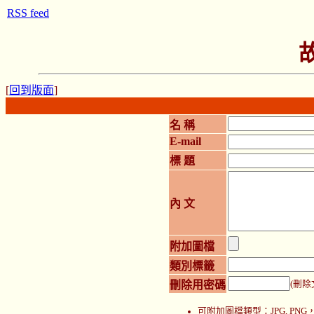
RSS feed
[
回到版面
]
名 稱
E-mail
標 題
內 文
附加圖檔
類別標籤
刪除用密碼
(刪除
可附加圖檔類型：JPG, P