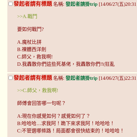
發起者請有標題
名稱:
發起者請掛trip
[14/06/27(五)20:3
>>A.戰鬥
要如何戰鬥?
A.魔杖比拼
B.祼體西洋劍
C.師父，救我啊!
D.我轟散你們這些死基佬，我轟散你們!!(狂亂
發起者請有標題
名稱:
發起者請掛trip
[14/06/27(五)22:3
>>C.師父，救我啊!
師傅會回答哪一句呢？
A:現在你感覺如何？感覺如何了？
B:哈哈哈…求我阿！跪下來求我阿！哈哈哈！
C:不管選哪條路！局面都會很快結束的！哈哈哈！