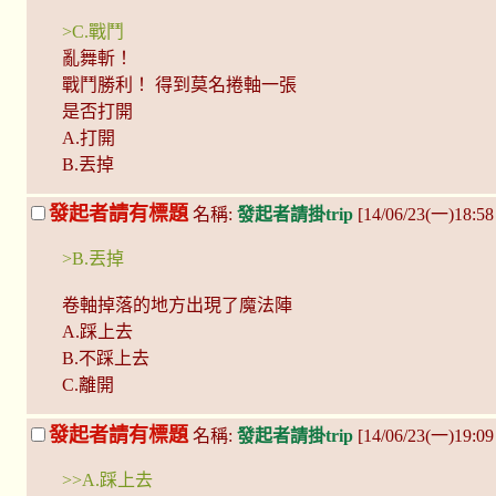
>C.戰鬥
亂舞斬！
戰鬥勝利！ 得到莫名捲軸一張
是否打開
A.打開
B.丟掉
發起者請有標題
名稱:
發起者請掛trip
[14/06/23(一)18:58
>B.丟掉
卷軸掉落的地方出現了魔法陣
A.踩上去
B.不踩上去
C.離開
發起者請有標題
名稱:
發起者請掛trip
[14/06/23(一)19:0
>>A.踩上去