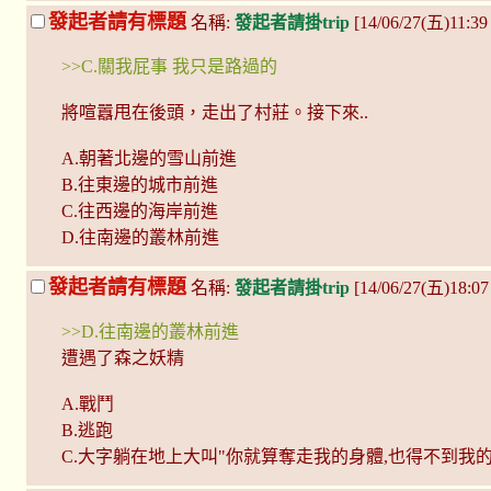
發起者請有標題
名稱:
發起者請掛trip
[14/06/27(五)11:39
>>C.關我屁事 我只是路過的
將喧囂甩在後頭，走出了村莊。接下來..
A.朝著北邊的雪山前進
B.往東邊的城市前進
C.往西邊的海岸前進
D.往南邊的叢林前進
發起者請有標題
名稱:
發起者請掛trip
[14/06/27(五)18:07
>>D.往南邊的叢林前進
遭遇了森之妖精
A.戰鬥
B.逃跑
C.大字躺在地上大叫"你就算奪走我的身體,也得不到我的