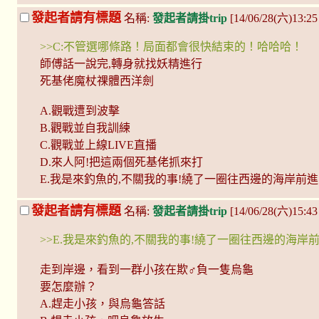
發起者請有標題
名稱:
發起者請掛trip
[14/06/28(六)13:
>>C:不管選哪條路！局面都會很快結束的！哈哈哈！
師傅話一說完,轉身就找妖精進行
死基佬魔杖祼體西洋劍
A.觀戰遭到波擊
B.觀戰並自我訓練
C.觀戰並上線LIVE直播
D.來人阿!把這兩個死基佬抓來打
E.我是來釣魚的,不關我的事!繞了一圈往西邊的海岸前進
發起者請有標題
名稱:
發起者請掛trip
[14/06/28(六)15:43
>>E.我是來釣魚的,不關我的事!繞了一圈往西邊的海岸
走到岸邊，看到一群小孩在欺♂負一隻烏龜
要怎麼辦？
A.趕走小孩，與烏龜答話