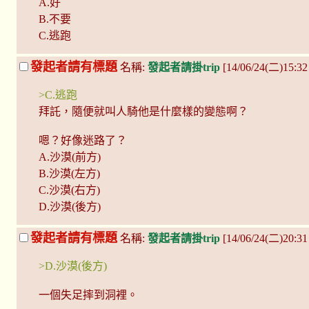
A.好
B.不要
C.逃跑
發起者請有標題
名稱:
發起者請掛trip
[14/06/24(二)15:3
>C.逃跑
拜託，隨便就叫人騎他是什麼樣的變態啊？
嗯？好像迷路了？
A.沙漠(前方)
B.沙漠(左方)
C.沙漠(右方)
D.沙漠(後方)
發起者請有標題
名稱:
發起者請掛trip
[14/06/24(二)20:31
>D.沙漠(後方)
一個失足摔到洞裡。