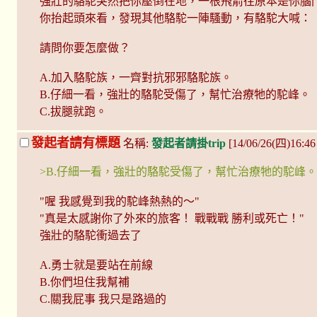
強壯的駱駝突然把你壓倒在地，一根飛箭往原本是你腦
你抬起頭來看，發現其他駱駝一陣騷動，有駱駝大喊：「
請問你要怎麼做？
A.加入駱駝族，一齊對抗邪邪駱駝族。
B.仔細一看，強壯的駱駝受傷了，幫忙治療牠的駝峰。
C.拔腿就跑。
發起者請有標題
名稱:
發起者請掛trip
[14/06/26(四)16:46
>B.仔細一看，強壯的駱駝受傷了，幫忙治療牠的駝峰。
"喔 我感覺到我的駝峰熱熱的～"
"真是太感謝你了外來的旅客！ 戰戰戰 勝利或死亡！"
強壯的駱駝衝過去了
A.勇士就是要站在前線
B.你們坦住我幫補
C.關我屁事 我只是路過的