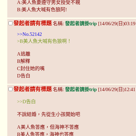
A:美人魚要遵守男女授受不親
B:美人魚大喊有色狼阿!
發起者請有標題
名稱:
發起者請掛trip
[14/06/29(日)03:1
>>No.52142
>B美人魚大喊有色狼啊！
A逃離
B解釋
C封住她的嘴
D告白
發起者請有標題
名稱:
發起者請掛trip
[14/06/29(日)12:4
>>D告白
不說結婚，先從生小孩開始吧
A美人魚答應，但海神不答應
B美人魚答應，海神也答應