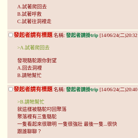
A.試著爬回去
B.試著呼救
C.試著往洞裡走
發起者請有標題
名稱:
發起者請掛trip
[14/06/24(二)20:32 
>A.試著爬回去
發現駱駝跟你對望
A.回去洞裡
B.請牠幫忙
發起者請有標題
名稱:
發起者請掛trip
[14/06/24(二)20:40
>B.請牠幫忙
就這樣被駱駝叼回聚落
聚落裡有三隻駱駝
一隻看起來很聰明 一隻很強壯 最後一隻...很快
跟誰聊聊？