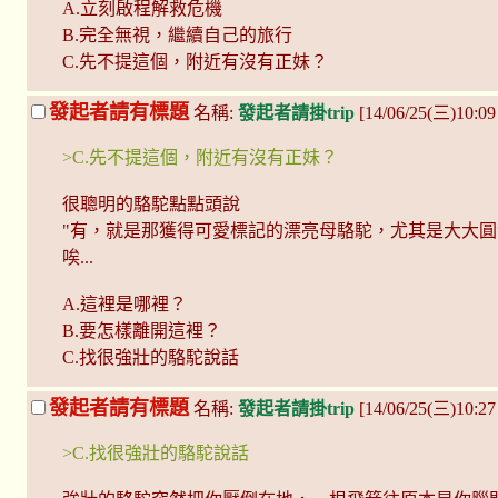
A.立刻啟程解救危機
B.完全無視，繼續自己的旅行
C.先不提這個，附近有沒有正妹？
發起者請有標題
名稱:
發起者請掛trip
[14/06/25(三)10:0
>C.先不提這個，附近有沒有正妹？
很聰明的駱駝點點頭說
"有，就是那獲得可愛標記的漂亮母駱駝，尤其是大大圓
唉...
A.這裡是哪裡？
B.要怎樣離開這裡？
C.找很強壯的駱駝說話
發起者請有標題
名稱:
發起者請掛trip
[14/06/25(三)10:2
>C.找很強壯的駱駝說話