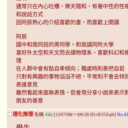
通常只在內心吐槽，樂天隨和，有著中性的性
和說話方式
因阿辰熱心的介紹喜歡的書，而喜歡上閱讀
阿辰
國中和我同班的男同學，和我讀同所大學
喜好外太空和天文而去讀物理系，喜歡科幻和
理
在人群中會有點自卑傾向；獨處時則泰然自若
只對有興趣的事物滔滔不絕，平常則不會去特
表達意見
雖然看起來面無表情，但會用分享小說來表示
朋友的善意
理化推理
名稱:
GG
[13/07/08(一)00:28 ID:cR35Zqi6]
No.4
學生