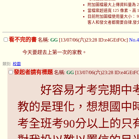
附加圖檔最大上傳資料量為 200
當檔案超過寬 125 像素、高
目前附加圖檔使用量大小： 999957
客人和發文者都需要自律,發文者
看不完的書
名稱:
GG
[13/07/06(六)23:28 ID:e4GEtFOc]
No.4
今天要趕去上第一次的家教。
類別:
校園
發起者請有標題
名稱:
GG
[13/07/06(六)23:28 ID:e4GEtF
好容易才考完期中考
教的是理化，想想國中
考全班考90分以上的只