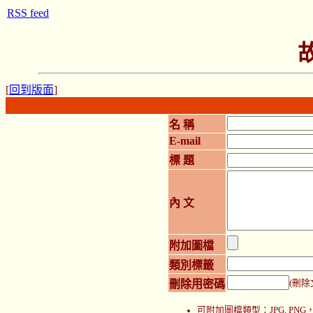
RSS feed
[
回到版面
]
名 稱
E-mail
標 題
內 文
附加圖檔
類別標籤
刪除用密碼
(刪除
可附加圖檔類型：JPG, P