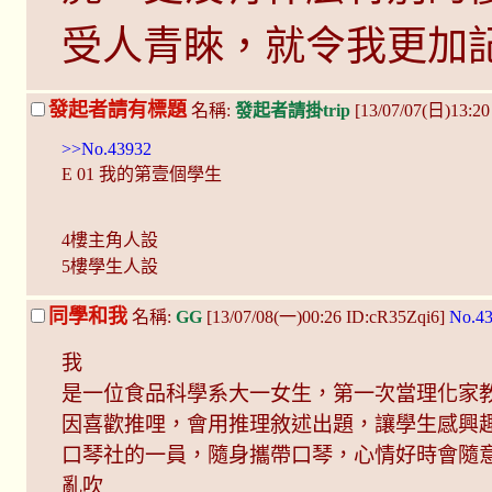
受人青睞，就令我更加
發起者請有標題
名稱:
發起者請掛trip
[13/07/07(日)13:2
>>No.43932
E 01 我的第壹個學生
4樓主角人設
5樓學生人設
同學和我
名稱:
GG
[13/07/08(一)00:26 ID:cR35Zqi6]
No.4
我
是一位食品科學系大一女生，第一次當理化家
因喜歡推哩，會用推理敘述出題，讓學生感興
口琴社的一員，隨身攜帶口琴，心情好時會隨
亂吹