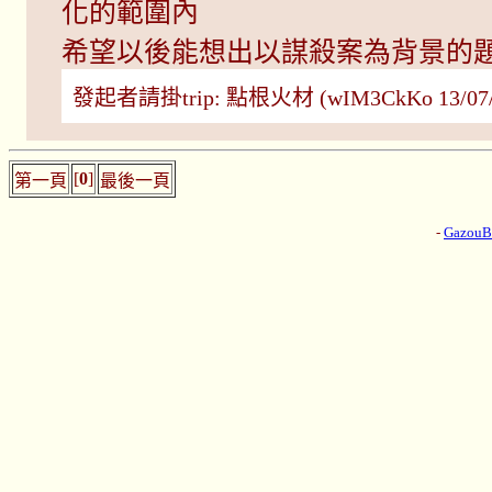
化的範圍內
希望以後能想出以謀殺案為背景的題
發起者請掛trip: 點根火材 (wIM3CkKo 13/07/0
[
0
]
第一頁
最後一頁
-
Gazou