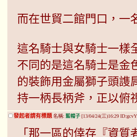
而在世貿二館門口，一
這名騎士與女騎士一樣
不同的是這名騎士是金
的裝飾用金屬獅子頭謢肩
持一柄長柄斧，正以俯
發起者請有標題
名稱:
藍帽子
[13/04/24(三)16:29 ID:gcv
「那一區的倖存『資質