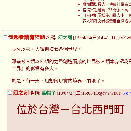
附加圖檔最大上傳資料量為 200
當檔案超過寬 125 像素、高
目前附加圖檔使用量大小： 999986
客人和發文者都需要自律,發文者
發起者請有標題
名稱:
幻之刻
[13/04/24(三)14:41 ID:gcvYw
長久以來，人類創造著各個世界。
那些被人類以幻想的力量創造而成的世界被人類本身認為
世界』的影響有多大。
於是，有一天，幻想與現實的境界－崩潰了。
幻之刻
名稱:
藍帽子
[13/04/24(三)15:05 ID:gcvYwlKI]
No.
位於台灣－台北西門町