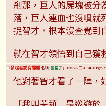
剎那，巨人的屍塊被分
落，巨人連血也沒噴就
捉智才，根本沒查覺到
就在智才領悟到自己獲
發起者請有標題
名稱:
藍帽子
[13/04/24(三)15:46 ID:gcv
他對著智才看了一陣，
「我叫茉莉…是巡遊於