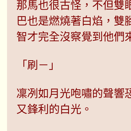
那馬也很古怪，不但雙
巴也是燃燒著白焰，雙
智才完全沒察覺到他們
「刷－」
凜冽如月光咆嘯的聲響
又鋒利的白光。