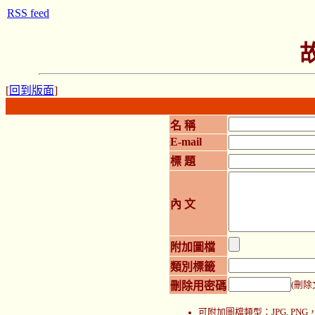
RSS feed
[
回到版面
]
名 稱
E-mail
標 題
內 文
附加圖檔
類別標籤
刪除用密碼
(刪除
可附加圖檔類型：JPG, P