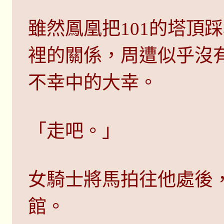
雖然鳳凰把101的塔頂
裡的關係，周遭似乎沒
不幸中的大幸。
「走吧。」
女騎士將馬拍往他處後
館。