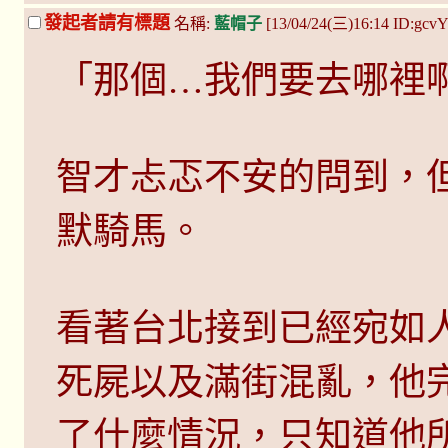
發起者請有標題
名稱:
藍帽子
[13/04/24(三)16:14 ID:gcv
「那個…我們要去哪裡
智才忐忑不安的問到，
默騎馬。
看著台北接到已經宛如
死屍以及滿街混亂，他
了什麼情況，只知道他