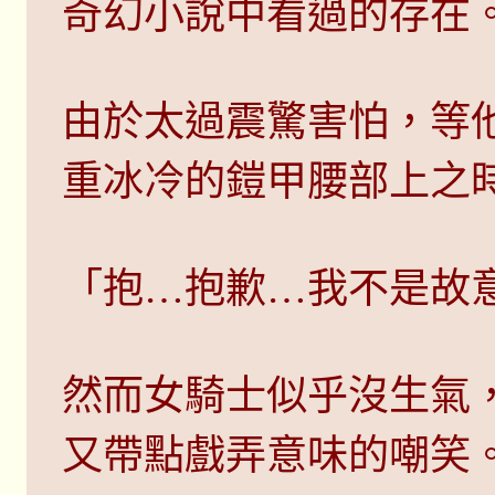
奇幻小說中看過的存在
由於太過震驚害怕，等
重冰冷的鎧甲腰部上之
「抱…抱歉…我不是故
然而女騎士似乎沒生氣
又帶點戲弄意味的嘲笑