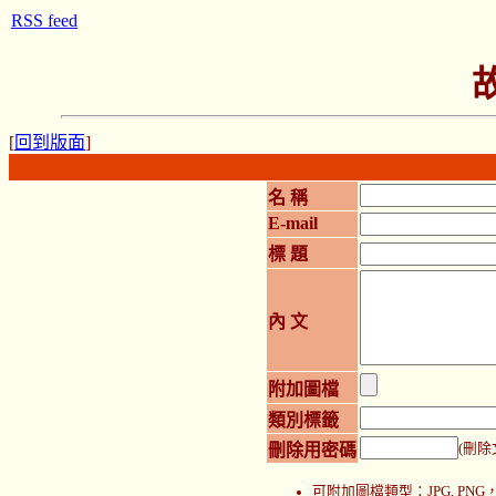
RSS feed
[
回到版面
]
名 稱
E-mail
標 題
內 文
附加圖檔
類別標籤
刪除用密碼
(刪除
可附加圖檔類型：JPG, P