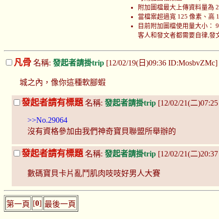
附加圖檔最大上傳資料量為 200
當檔案超過寬 125 像素、高
目前附加圖檔使用量大小： 999880
客人和發文者都需要自律,發文者
凡骨
名稱:
發起者請掛trip
[12/02/19(日)09:36 ID:MosbvZMc
城之內，像你這種軟腳蝦
發起者請有標題
名稱:
發起者請掛trip
[12/02/21(二)07:25
>>No.29064
沒有資格參加由我們神奇寶貝聯盟所舉辦的
發起者請有標題
名稱:
發起者請掛trip
[12/02/21(二)20:3
數碼寶貝卡片亂鬥肌肉吱吱好男人大賽
[
0
]
第一頁
最後一頁