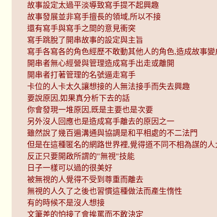
故事設定太過平淡導致寫手提不起興趣
故事發展並非寫手擅長的領域,所以不接
還有寫手與寫手之間的意見衝突
寫手跳脫了開串故事的設定與主旨
寫手各寫各的角色經歷不敢動其他人的角色,造成故事變
開串者無心經營與管理造成寫手出走或離開
開串者打著管理的名號逼走寫手
卡位的人卡太久讓想接的人無法接手而失去興趣
要說原因,如果真分析下去的話
你會發現一堆原因,既是主要也是次要
另外沒人回應也是造成寫手離去的原因之一
雖然說了幾百遍溝通與協調是和平相處的不二法門
但是在這種匿名的網路世界裡,覺得道不同不相為謀的人
反正只要開啟所謂的"無視"技能
日子一樣可以過的很美好
被無視的人覺得不受到尊重而離去
無視的人久了之後也習慣這種做法而產生惰性
有的時候不是沒人想接
文筆差的怕接了會挨罵而不敢決定