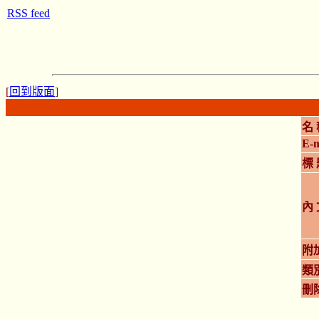
RSS feed
[
回到版面
]
名 
E-m
標 
內 
附
類
刪