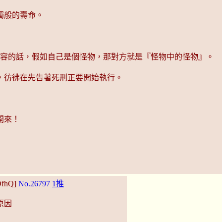
燭般的壽命。
確切形容的話，假如自己是個怪物，那對方就是『怪物中的怪物』。
，彷彿在先告著死刑正要開始執行。
開來！
OfhQ]
No.26797
1推
原因