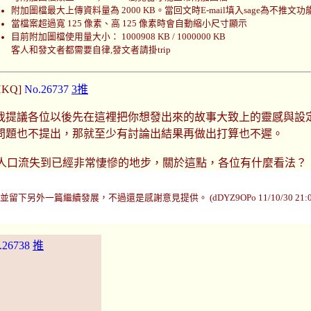
附加圖檔最大上傳資料量為 2000 KB。當回文時E-mail填入sage為不推文功
當檔案超過寬 125 像素、高 125 像素時會自動縮小尺寸顯示
目前附加圖檔使用量大小： 1000908 KB / 1000000 KB
客人和發文者都需要自律,發文者請掛trip
/HKQ]
No.26737
3推
我提議各位以後先在這裡把你想發出來的故事大致上的靈感與設
問題也不提出，那就至少有討論出結果再做出打算也不遲。
目前人口流失到已經非常悽慘的地步，關於這點，各位有什麼看法？
下另外一篇繼續發展，不過還是感謝意見提供。 (dDYZ9OPo 11/10/30 21:0
.26738
推