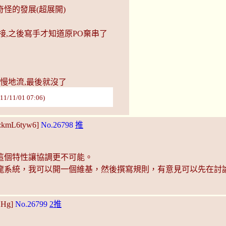
怪的發展(超展開)
接,之後寫手才知道原PO棄串了
慢慢地流,最後就沒了
1/01 07:06)
D:kmL6tyw6]
No.26798
推
這個特性讓協調更不可能。
龍系統，我可以開一個維基，然後撰寫規則，有意見可以先在討
XHg]
No.26799
2推