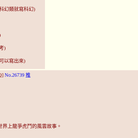
科幻類就寫科幻)
)
考)
可以寫出來)
Q]
No.26739
推
世界上龍爭虎鬥的風雲故事。