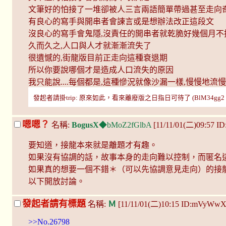
文筆好的怕接了一堆卻被人三言兩語簡單帶過甚至走向奇
有良心的寫手與開串者會諫言或是想辦法改正這段文
沒良心的寫手會鬼隱,沒責任的開串者就乾脆好幾個月不
久而久之,人口與人才就漸漸流失了
很遺憾的,街龍版目前正走向這種衰退期
所以你要說哪個才是造成人口流失的原因
我只能說....每個都是,這種慘況就像沙漏一樣,慢慢地流
發起者請掛trip: 原來如此，看來離廢版之日指日可待了 (BlM34gg2 11/1
嗯嗯？
名稱:
BogusX
◆bMoZ2fGlbA
[11/11/01(二)09:57 I
要知道，接龍本來就是離題才有趣。
如果沒有協調的話，故事本身的走向難以控制，而匿名
如果真的想要一個不錯＊（可以先協調意見走向）的接
以下開放討論。
發起者請有標題
名稱:
Ｍ
[11/11/01(二)10:15 ID:mVyWw
>>No.26798