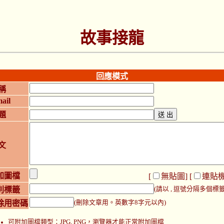
故事接龍
回應模式
稱
ail
題
文
加圖檔
[
無貼圖
] [
連貼
別標籤
(請以 , 逗號分隔多個標籤
除用密碼
(刪除文章用。英數字8字元以內)
可附加圖檔類型：JPG, PNG，瀏覽器才能正常附加圖檔