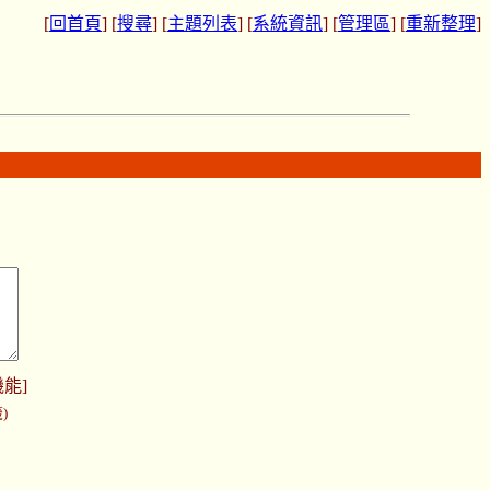
[
回首頁
] [
搜尋
] [
主題列表
] [
系統資訊
] [
管理區
] [
重新整理
]
機能
]
)