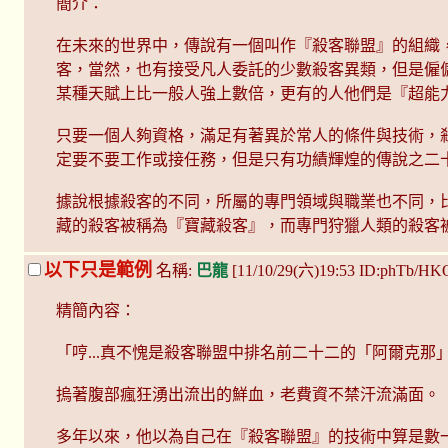
簡介：
在未來的世界中，傳說有一個叫作『殺客聯盟』的組織
客，當然，也有接受凡人委託的少數殺客異類，但是僱傭
某種天賦上比一般人強上數倍，更有的人他們是『超能力
只要一個人夠資格，滿足有著異於常人的條件與技術，
定要不要工作或接任務，但是只有功績輝煌的傳說之二
據說根據殺客的不同，所屬的專門領域與職業也不同，
藏的殺客被稱為『寶藏殺客』，而專門狩獵人類的殺客被稱
以下只是範例
名稱:
巴龍
[11/10/29(六)19:53 ID:phTb/HK
精簡內容：
「哼...真不愧是殺客聯盟中排名前二十二的「阿爾克那」之
摀著腹部瘋狂湧出流出的鮮血，老費資不禁汗流滿面。
多年以來，他以為自己在『殺客聯盟』的技術中算是數一