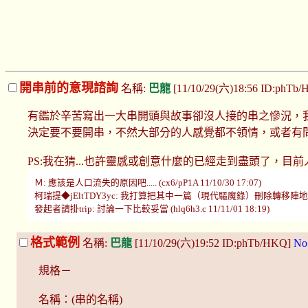
開串前的意現諮詢
名稱:
巴龍
[11/10/29(六)18:56 ID:phTb
有鑑於辛苦寫出一大串開頭與故事卻沒人接的串之慘況，
決定要不要開串，不然大部分的人感覺都不領情，或者有
PS:我在猜...也許靈感或創意什麼的已經走到盡頭了，
Ｍ: 應該是人口流失的原因吧..... (cx6/pP1A 11/10/30 17:07)
柯瑞提◆jEltTDY3yc: 我打算把其中一篇（現代驅魔錄）刪除轉移陣地並留
發起者請掛trip: 討論一下比較妥當 (hlq6h3.c 11/11/01 18:19)
格式範例
名稱:
巴龍
[11/10/29(六)19:52 ID:phTb/HKQ]
No
規格－
名稱：(串的名稱)