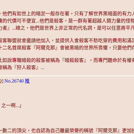
，他們有如世上的暗淤一般存在著，只有了解世界黑暗面的有力
的代價可不便宜...他們是殺客，是一群有著超越人類力量的怪
者』...總之，他們是世界上非正常的代名詞，是可以任意將平
殺客聯盟就會邀請他加入，並提供入會殺客不愁吃穿的費用和滿
十二名首席殺客『阿爾克那』會被黑暗的世界所畏懼，只要他們
比如說專職暗殺的殺客被稱為『暗殺殺客』，而專門聽命於有權
為『狩人殺客』...
Q]
No.26740
推
一啊...」
數二的頂尖，也自認為自己離最榮譽的稱號『阿爾克那』更加接近