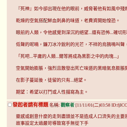
『死神』如今卻出現在他的眼前，威脅著他有如風中殘
乾燥的空氣搭配鮮血刺鼻的味道，老費資開始惶恐。
眼前的人類，令他感覺到深沉的絕望...還有恐怖...
低聲的呢喃，鐮刀冰冷銳利的光芒，不祥的烏鴉鳴叫聲
「死吧...平庸的人類...爾等將成為黑影之中的肉塊...」
空氣開始膨脹，強烈且散發出死亡味道的黑暗氣息膨脹
在影子蔓延後，徒留的只有...絕望。
期望：希望以打鬥或人性描寫為主。
發起者請有標題
名稱:
觀察者
[11/11/01(二)03:58 ID:fjIC
靈感或創意什麼的走到盡頭並不是造成人口流失的主要
故事設定太過嚴苛導致寫手無從下手