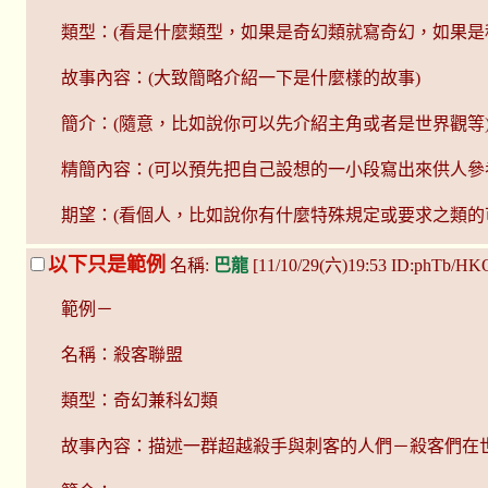
類型：(看是什麼類型，如果是奇幻類就寫奇幻，如果是
故事內容：(大致簡略介紹一下是什麼樣的故事)
簡介：(隨意，比如說你可以先介紹主角或者是世界觀等
精簡內容：(可以預先把自己設想的一小段寫出來供人參
期望：(看個人，比如說你有什麼特殊規定或要求之類的
以下只是範例
名稱:
巴龍
[11/10/29(六)19:53 ID:phTb/HK
範例－
名稱：殺客聯盟
類型：奇幻兼科幻類
故事內容：描述一群超越殺手與刺客的人們－殺客們在