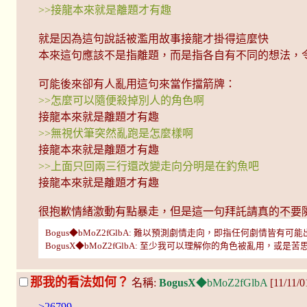
>>接龍本來就是離題才有趣
就是因為這句說話被濫用故事接龍才掛得這麼快
本來這句應該不是指離題，而是指各自有不同的想法，
可能後來卻有人亂用這句來當作擋箭牌：
>>怎麼可以隨便殺掉別人的角色啊
接龍本來就是離題才有趣
>>無視伏筆突然亂跑是怎麼樣啊
接龍本來就是離題才有趣
>>上面只回兩三行還改變走向分明是在釣魚吧
接龍本來就是離題才有趣
很抱歉情緒激動有點暴走，但是這一句拜託請真的不要
Bogus◆bMoZ2fGlbA: 難以預測劇情走向，即指任何劇情皆有可能出現，所
BogusX◆bMoZ2fGlbA: 至少我可以理解你的角色被亂用，或是苦思了
那我的看法如何？
名稱:
BogusX
◆bMoZ2fGlbA
[11/11/
>26799