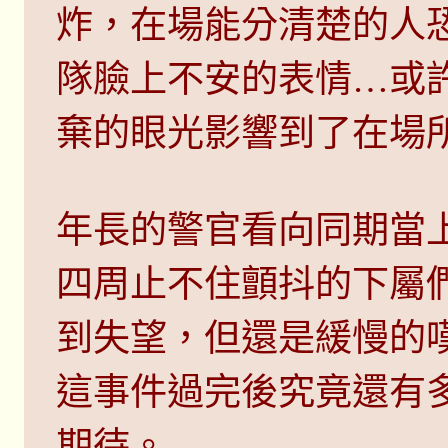
炸，在場能分清楚的人
隊臉上不安的表情…或
棄的眼光影響到了在場
年長的警官看向同期當
四周止不住顫抖的下屬
到失望，但還是緩慢的
這事件過完後究竟還有
期待。