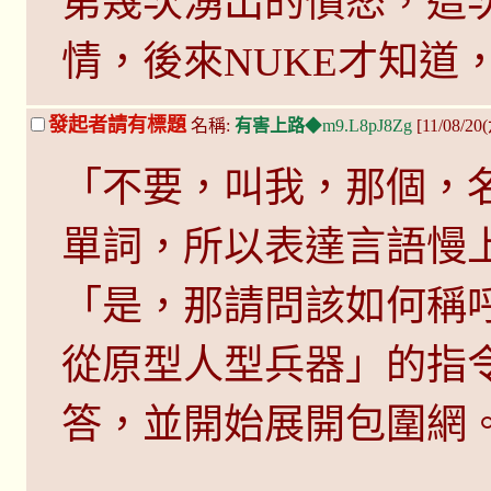
第幾次湧出的憤怒，這
情，後來NUKE才知道
發起者請有標題
名稱:
有害上路
◆m9.L8pJ8Zg
[11/08/20
「不要，叫我，那個，名
單詞，所以表達言語慢
「是，那請問該如何稱
從原型人型兵器」的指令
答，並開始展開包圍網