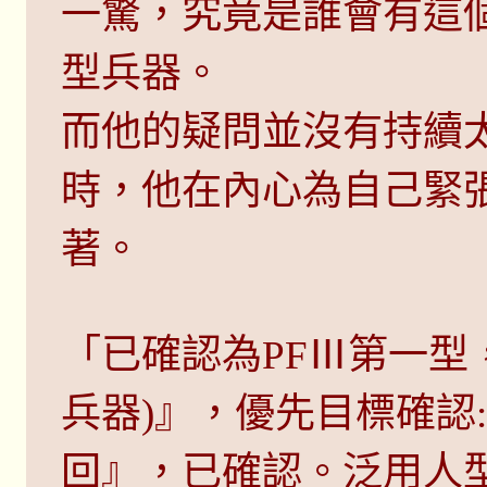
一驚，究竟是誰會有這
型兵器。
而他的疑問並沒有持續
時，他在內心為自己緊
著。
「已確認為PFⅢ第一型
兵器)』，優先目標確認
回』，已確認。泛用人型