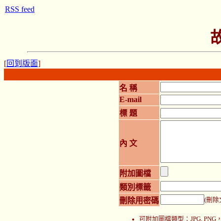
RSS feed
[
回到版面
]
名 稱
E-mail
標 題
內 文
附加圖檔
類別標籤
刪除用密碼
(刪除
可附加圖檔類型：JPG, P