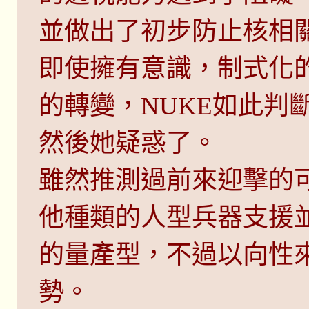
並做出了初步防止核相
即使擁有意識，制式化
的轉變，NUKE如此判
然後她疑惑了。
雖然推測過前來迎擊的可
他種類的人型兵器支援並
的量產型，不過以向性來
勢。