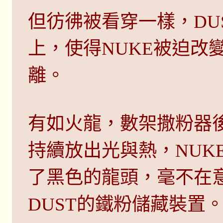
但彷彿被看穿一樣，DU
上，使得NUKE被迫改
離。
有如火龍，數架撒粉器
持續放出光與熱，NUK
了黑色的龍頭，毫不在
DUST的鐵粉儲藏裝置