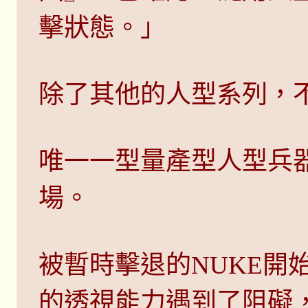
擊狀態。」
除了其他的人型系列，
唯一一型量產型人型兵器
場。
被暫時擊退的NUKE開
的透視能力遇到了阻礙