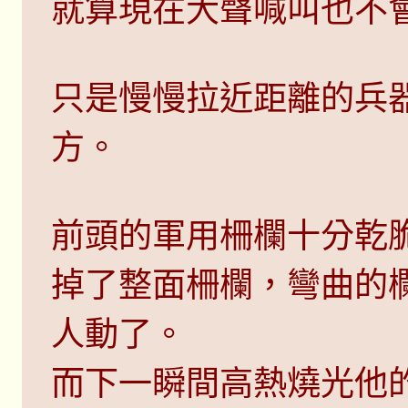
就算現在大聲喊叫也不
只是慢慢拉近距離的兵
方。
前頭的軍用柵欄十分乾
掉了整面柵欄，彎曲的
人動了。
而下一瞬間高熱燒光他的