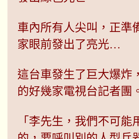
車內所有人尖叫，正準
家眼前發出了亮光…
這台車發生了巨大爆炸
的好幾家電視台記者團
「李先生，我們不可能
的，要呼叫別的人型兵