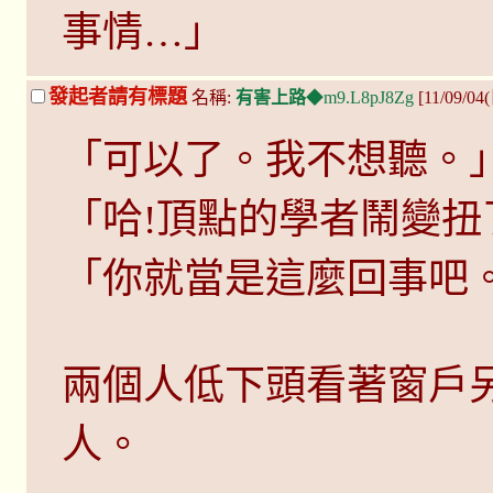
事情…」
發起者請有標題
名稱:
有害上路
◆m9.L8pJ8Zg
[11/09/04
「可以了。我不想聽。
「哈!頂點的學者鬧變扭
「你就當是這麼回事吧
兩個人低下頭看著窗戶
人。