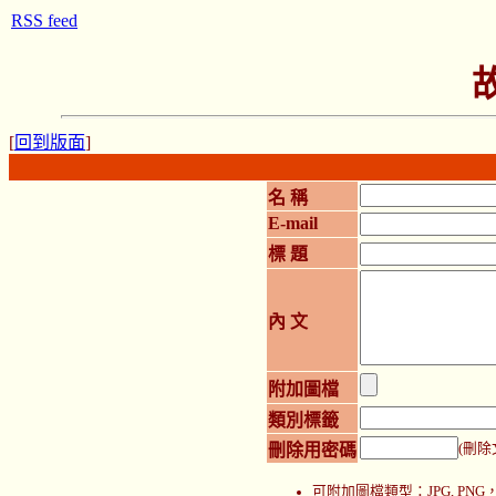
RSS feed
[
回到版面
]
名 稱
E-mail
標 題
內 文
附加圖檔
類別標籤
刪除用密碼
(刪除
可附加圖檔類型：JPG, P