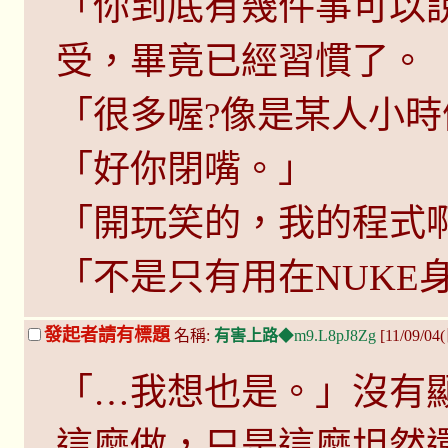
「你到底有幾件事可以
受，畢竟已經習慣了。
「很多喔?像是某人小
「好你閉嘴。」
「開玩笑的，我的程式
「不是只有用在NUKE
發起者請有標題
名稱:
有害上路
◆m9.L8pJ8Zg
[11/09/04
「…我想也是。」沒有
這麼做，只是這麼坦然