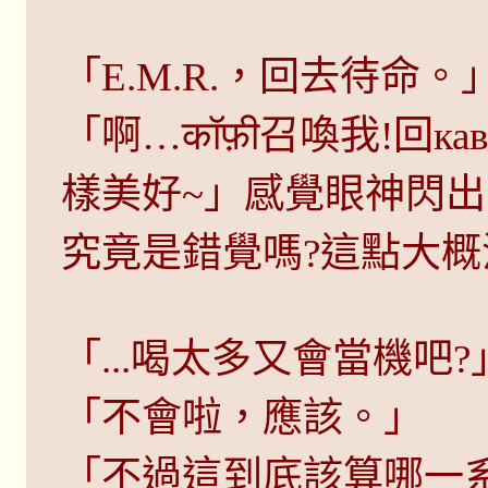
「E.M.R.，回去待命。
「啊…कॉफ़ी召喚我!回к
樣美好~」感覺眼神閃
究竟是錯覺嗎?這點大
「...喝太多又會當機吧?
「不會啦，應該。」
「不過這到底該算哪一系