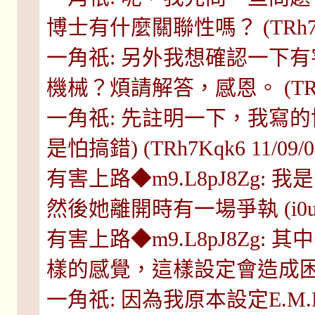
博士有什麼關聯性嗎？ (TRh7Kqk6 
一角祇: 另外我想確認一下
機械？煩請解答，感恩。 (TRh7Kqk
一角祇: 先註明一下，我寫
是怕搞錯) (TRh7Kqk6 11/09/04
有害上路◆m9.L8pJ8Zg
然後她離開時有一場爭執 (i0ufiF8A
有害上路◆m9.L8pJ8Zg
樣的感覺，這樣設定會造成困擾嗎? (i0
一角祇: 因為我原本設定E.M.