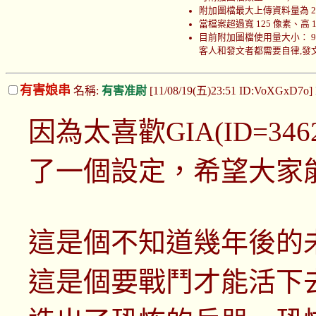
附加圖檔最大上傳資料量為 200
當檔案超過寬 125 像素、高
目前附加圖檔使用量大小： 999766
客人和發文者都需要自律,發文者
有害娘串
名稱:
有害准尉
[11/08/19(五)23:51 ID:VoXGxD7o]
因為太喜歡GIA(ID=3
了一個設定，希望大家
這是個不知道幾年後的
這是個要戰鬥才能活下