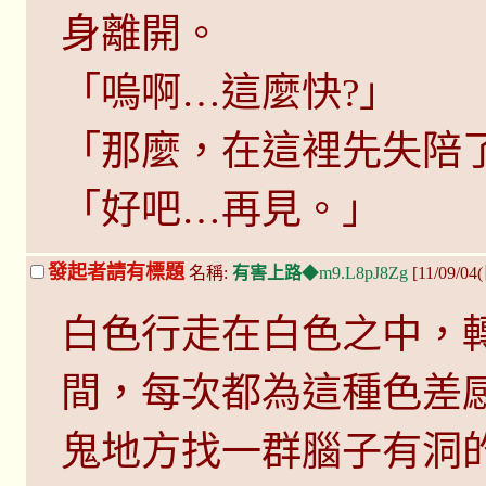
身離開。
「嗚啊…這麼快?」
「那麼，在這裡先失陪
「好吧…再見。」
發起者請有標題
名稱:
有害上路
◆m9.L8pJ8Zg
[11/09/04
白色行走在白色之中，
間，每次都為這種色差
鬼地方找一群腦子有洞