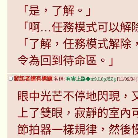
「是，了解。」
「啊…任務模式可以解
「了解，任務模式解除
令為回到待命區。」
發起者請有標題
名稱:
有害上路
◆m9.L8pJ8Zg
[11/09/04
眼中光芒不停地閃現，又慢
上了雙眼，寂靜的室內
節拍器一樣規律，然後