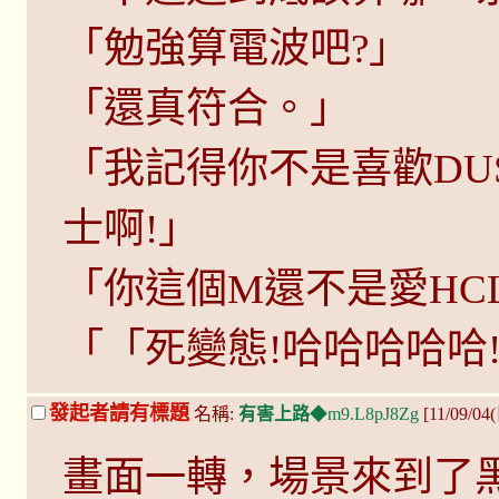
「勉強算電波吧?」
「還真符合。」
「我記得你不是喜歡DU
士啊!」
「你這個M還不是愛HC
「「死變態!哈哈哈哈哈
發起者請有標題
名稱:
有害上路
◆m9.L8pJ8Zg
[11/09/04
畫面一轉，場景來到了