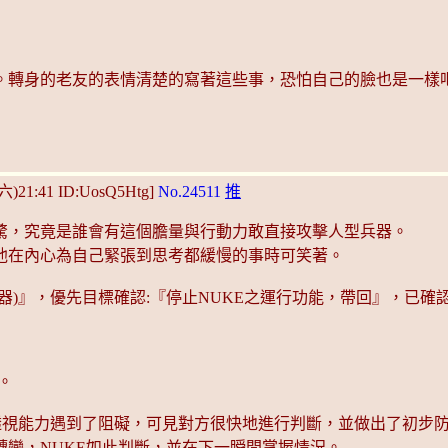
。轉身的老友的表情清楚的寫著這些事，恐怕自己的臉也是一樣
(六)21:41 ID:UosQ5Htg]
No.24511
推
驚，究竟是誰會有這個膽量與行動力敢直接攻擊人型兵器。
他在內心為自己緊張到思考都緩慢的事時可笑著。
兵器)』，優先目標確認:『停止NUKE之運行功能，帶回』，已確
。
透視能力遇到了阻礙，可見對方很快地進行判斷，並做出了初步
變，NUKE如此判斷，並在下一瞬間掌握情況。