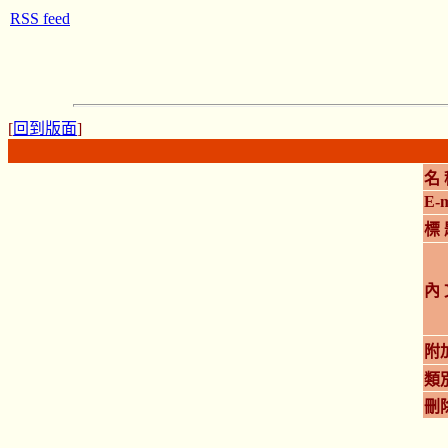
RSS feed
[
回到版面
]
名 
E-m
標 
內 
附
類
刪