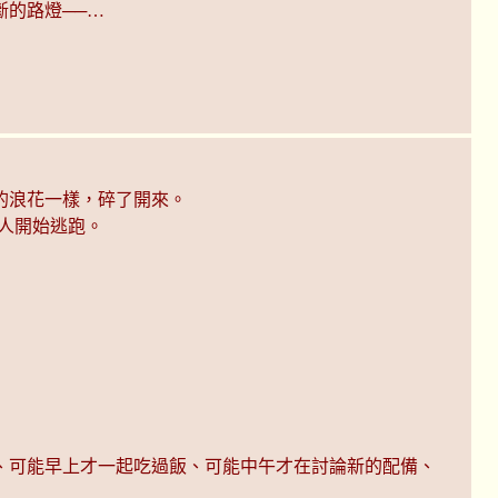
的路燈──…
的浪花一樣，碎了開來。
人開始逃跑。
、可能早上才一起吃過飯、可能中午才在討論新的配備、