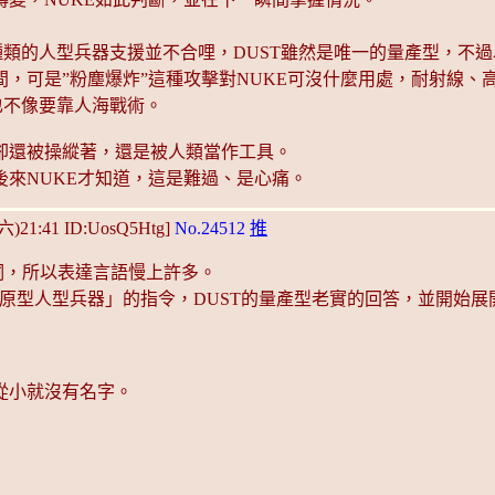
種類的人型兵器支援並不合哩，DUST雖然是唯一的量產型，不過
，可是”粉塵爆炸”這種攻擊對NUKE可沒什麼用處，耐射線、
也不像要靠人海戰術。
卻還被操縱著，還是被人類當作工具。
來NUKE才知道，這是難過、是心痛。
(六)21:41 ID:UosQ5Htg]
No.24512
推
詞，所以表達言語慢上許多。
原型人型兵器」的指令，DUST的量產型老實的回答，並開始展
從小就沒有名字。