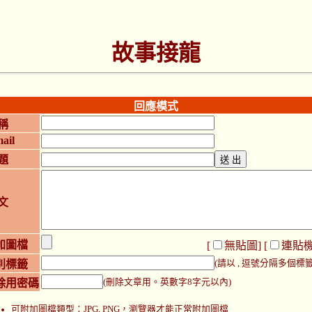
故事接龍
回應模式
稱
ail
題
文
加圖檔
[
無貼圖
] [
連貼
別標籤
(請以 , 逗號分隔多個標籤
除用密碼
(刪除文章用。英數字8字元以內)
可附加圖檔類型：JPG, PNG，瀏覽器才能正常附加圖檔