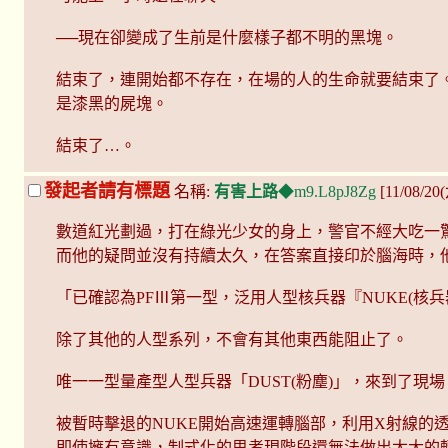
──現在卻變成了生前是什麼樣子都不明的黑塊。
結束了，連開始都不存在，在場的人的生命就要結束了
是漆黑的屍塊。
結束了…。
發起者請有標題
名稱:
有害上路
◆m9.L8pJ8Zg
[11/08/20
數道紅光劃過，打在綠光少女的身上，警官不經大吃一
而他的疑問並沒有持續太久，在答案直接印於腦海時，
「已確認為PFⅢ第一型，泛用人型核兵器『NUKE(核
除了其他的人型系列，不會有其他東西能阻止了。
唯一一型量產型人型兵器「DUST(粉塵)」，來到了現場
被暫時擊退的NUKE開始高速運轉腦部，利用X射線的
即使擁有意識，制式化的思考現階段還無法做出太大的轉