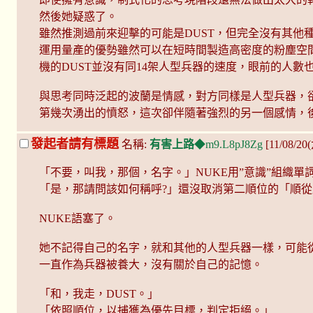
然後她疑惑了。
雖然推測過前來迎擊的可能是DUST，但完全沒有其他
運用量產的優勢雖然可以在短時間製造高密度的粉塵空間
機的DUST並沒有同14架人型兵器的速度，眼前的人數
與思考同時泛起的波蘭是情感，對方同樣是人型兵器，
第幾次湧出的憤怒，這次卻伴隨著強烈的另一個感情，後
發起者請有標題
名稱:
有害上路
◆m9.L8pJ8Zg
[11/08/20
「不要，叫我，那個，名字。」NUKE用”意識”組織單
「是，那請問該如何稱呼?」還沒取消第二順位的「順從
NUKE語塞了。
她不記得自己的名字，就和其他的人型兵器一樣，可能
一直作為兵器被養大，沒有關於自己的記憶。
「和，我走，DUST。」
「依照順位，以捕獲為優先目標，判定拒絕。」