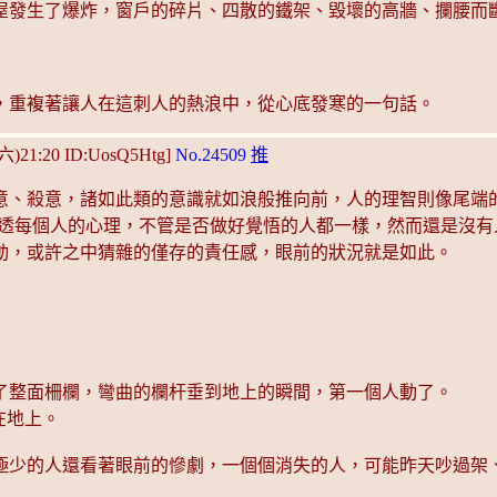
屋發生了爆炸，窗戶的碎片、四散的鐵架、毀壞的高牆、攔腰而斷
，重複著讓人在這刺人的熱浪中，從心底發寒的一句話。
(六)21:20 ID:UosQ5Htg]
No.24509
推
意、殺意，諸如此類的意識就如浪般推向前，人的理智則像尾端
穿透每個人的心理，不管是否做好覺悟的人都一樣，然而還是沒有
動，或許之中猜雜的僅存的責任感，眼前的狀況就是如此。
了整面柵欄，彎曲的欄杆垂到地上的瞬間，第一個人動了。
在地上。
極少的人還看著眼前的慘劇，一個個消失的人，可能昨天吵過架