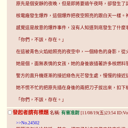
原先是個安靜的夜晚，但是即將要過午夜時，卻發生了
核電廠發生爆炸，這個爆炸把夜空照亮的跟白天一樣。
感覺這是故意的爆炸事件，沒有人知道到底發生了什麼
「你們，不該，存在。」
在這被青色火焰給照亮的夜空中，一個綠色的身影，從
她是個，面無表情的女孩，她的身後嵌插著許多核燃料
警方的直升機逐漸的接近綠色光芒發生處，慢慢的接近
她不慌不忙的把原先插在身後的兩把刀子拔出來，扣下
「你們，不該，存在。」
發起者請有標題
名稱:
有害准尉
[11/08/19(五)23:54 ID:
>>No.24502