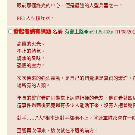
眼前那個綠光的中心，便是最強的人型兵器之一。
PF3 人型核兵器。
發起者請有標題
名稱:
有害上路
◆m9.L8pJ8Zg
[11/08/20
高竄的火光。
不止的熱氣。
燒焦的臭味。
恐懼的壓力。
次次傳來的強烈震動，是自己的錯覺還是真實的爆炸，
場所有的人類。
年長的警官看向同期當上居隊指揮的老友，他正看著四
這事件過完後究竟還有多少人能活下來，沒有人抱著期
對手……"人”根本連對手都稱不上，就連軍隊都會在一
巨響再次傳來，這次就在不遠的前方。