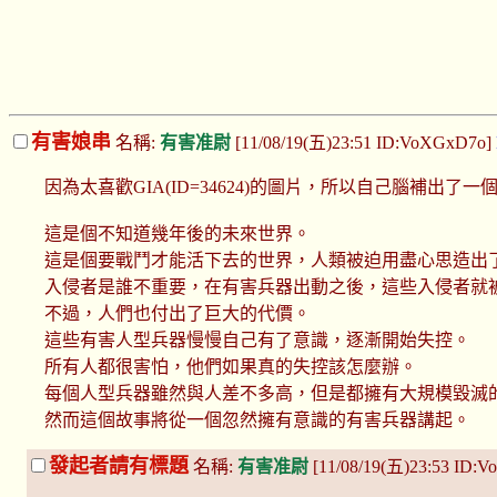
有害娘串
名稱:
有害准尉
[11/08/19(五)23:51 ID:VoXGxD7o]
因為太喜歡GIA(ID=34624)的圖片，所以自己腦補出
這是個不知道幾年後的未來世界。
這是個要戰鬥才能活下去的世界，人類被迫用盡心思造出
入侵者是誰不重要，在有害兵器出動之後，這些入侵者就
不過，人們也付出了巨大的代價。
這些有害人型兵器慢慢自己有了意識，逐漸開始失控。
所有人都很害怕，他們如果真的失控該怎麼辦。
每個人型兵器雖然與人差不多高，但是都擁有大規模毀滅
然而這個故事將從一個忽然擁有意識的有害兵器講起。
發起者請有標題
名稱:
有害准尉
[11/08/19(五)23:53 ID: