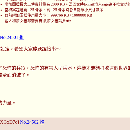
附加圖檔最大上傳資料量為 2000 KB。當回文時E-mail填入sage為不推文功
當檔案超過寬 125 像素、高 125 像素時會自動縮小尺寸顯示
目前附加圖檔使用量大小： 999766 KB / 1000000 KB
客人和發文者都需要自律,發文者請掛trip
No.24501
推
了一個設定，希望大家能踴躍接串～
了恐怖的兵器，恐怖的有害人型兵器，這樣才能夠打敗這個世界
被全面消滅了。
的力量。
VoXGxD7o]
No.24502
推