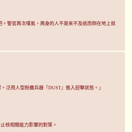
吧。警官再次嘆氣，周身的人不是來不及逃而倒在地上就
認。泛用人型粉塵兵器『DUST』進入迎擊狀態。」
防止核相關能力影響的對策。