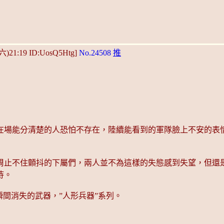
(六)21:19 ID:UosQ5Htg]
No.24508
推
在場能分清楚的人恐怕不存在，陸續能看到的軍隊臉上不安的表
周止不住顫抖的下屬們，兩人並不為這樣的失態感到失望，但還
待。
瞬間消失的武器，”人形兵器”系列。