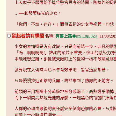
上天似乎不願再給予這位警官思考的時間，防線外的房
…──和發著綠光的少女。
「你們，不該，存在。」面無表情的少女重複著一句話
發起者請有標題
名稱:
有害上路
◆m9.L8pJ8Zg
[11/08/20
少女的表情還是沒有改變，只是向前踏一步，非凡的恨
「嗚…啊啊啊啊!」誰起的頭並不重要，慘叫的感染力
本能地想逃離，卻像被天敵盯上的獵物一樣不敢隨意移
就算現在大聲喊叫也不會有效果吧…警官這麼想著。
只是慢慢拉近距離的兵器，終於來到了防線的正前方。
前頭的軍用柵欄十分乾脆地被分成兩半，高熱幾乎融掉
而下一瞬間高熱燒光他的身體，一塊黑色的”屍體”掉落
人群的心理由最後的責任感完全倒向恐懼的心靈，只剩
可能上一小時還在聊天──