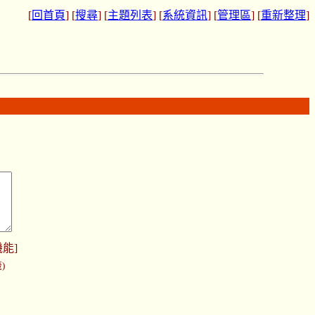
[
回首頁
] [
搜尋
] [
主題列表
] [
系統資訊
] [
管理區
] [
重新整理
]
機能
]
)