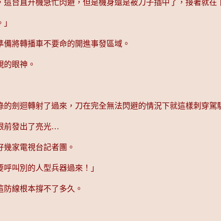
，這台直升機急忙閃避，但是機身還是被刀子插中了，接著就在
。」
準備將轉播車不要命的開進事發區域。
視的眼神。
綠的劍迴轉射了過來，刀在完全無法閃避的情況下就這樣刺穿駕
眼前發出了亮光…
好幾家電視台記者團。
要呼叫別的人型兵器過來！」
這防線根本撐不了多久。