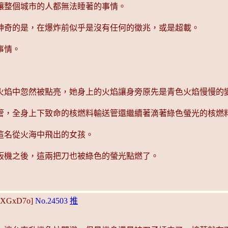
讓整個城市的人都無法睡著的事情。
神奇的是，在爆炸前似乎是沒有任何的徵兆，或是超載。
事情。
火焰中忽然被點亮，她身上的火焰讓身旁原先是青色火焰慢慢的
管，全身上下致命的核燃料輸送管還繼續著滴著綠色螢光的核燃
這名從火海中飛出的女孩。
板機之後，這兩把刀也被綠色的螢光點燃了。
VoXGxD7o]
No.24503
推