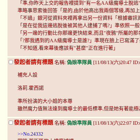
「準,你昨天上交的報告裡提到"有一名AA級魔導士脫逃
準略事思索後回答「是的,由於他高出我兩個等級,再加
「不過」銀河從資料夾裡再拿出另一份資料「根據審訊資
「是在從我這邊逃脫後被其他人逮捕了嗎?」準依照一般
「另一邊的行動比你那邊更快結束,而且"夜鴉"所屬的那
「?那我遇到的AA級魔導士是誰?」準現在臉上已寫滿了
「不知道,看來幕後應該有"甚麼"正在進行著」
發起者請有標題
名稱:
偽娘準隊員
[11/08/13(六)20:47 ID
補充人設
洛莉.霍西諾
準所扮演的大小姐的本尊
雖然魔力值無法達到魔導士的最低標準,但是她有著能
發起者請有標題
名稱:
偽娘準隊員
[11/08/13(六)22:07 ID
>>No.24332