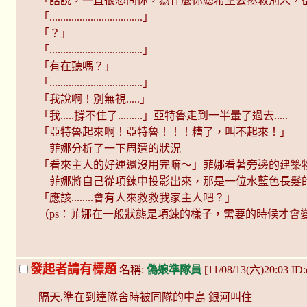
「話說，一直很想問你，為什麼你總希望去拯救別人，
「..................................」
「？」
「..................................」
「有在聽嗎？」
「..................................」
「我說啊！別無視.....」
「我.....撐不住了.........」亞特魯走到一半暈了過去.....
「亞特魯起來啊！亞特魯！！！糟了，叫不起來！」
菲娜分析了一下周遭的狀況
「看來主人的好運還沒用完嘛～」菲娜看著旁邊的建築
菲娜將自己從項鍊中投影出來，那是一位水藍色長髮
「應該........會有人來救救我家主人吧？」
（ps：菲娜在一般狀態是項鍊的樣子，需要的時候才會
發起者請有標題
名稱:
偽娘準隊員
[11/08/13(六)20:03 ID
隔天,準在到達隊舍時被同隊的中島 銀河叫住