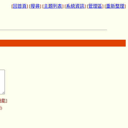
[
回首頁
] [
搜尋
] [
主題列表
] [
系統資訊
] [
管理區
] [
重新整理
]
機能
]
)