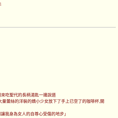
能
著用來吃聖代的長柄湯匙一邊說道
大量蕾絲的洋裝的嬌小少女放下了手上已空了的咖啡杯,開
合到讓我身為女人的自尊心受傷的地步」