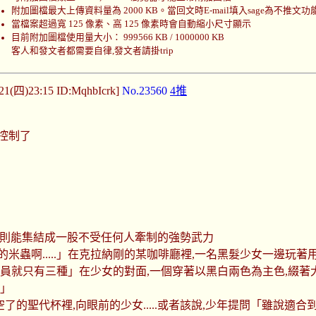
附加圖檔最大上傳資料量為 2000 KB。當回文時E-mail填入sage為不推文功
當檔案超過寬 125 像素、高 125 像素時會自動縮小尺寸顯示
目前附加圖檔使用量大小： 999566 KB / 1000000 KB
客人和發文者都需要自律,發文者請掛trip
/21(四)23:15 ID:MqhbIcrk]
No.23560
4推
控制了
犯時則能集結成一股不受任何人牽制的強勢武力
米蟲啊.....」在克拉納剛的某咖啡廳裡,一名黑髮少女一邊玩
成員就只有三種」在少女的對面,一個穿著以黑白兩色為主色,綴著
的」
了的聖代杯裡,向眼前的少女.....或者該說,少年提問「雖說適