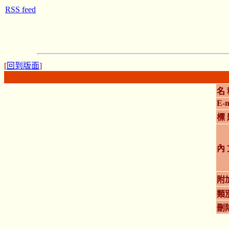
RSS feed
[
回到版面
]
名 
E-m
標 
內 
附
類
刪