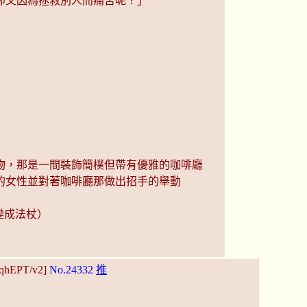
卻又因為拯救別人而痛苦呢？」
物，那是一間裝飾簡樸但帶有優雅的咖啡廳
的女性並對著咖啡廳那做出招手的舉動
變成法杖）
:qhEPT/v2]
No.24332
推