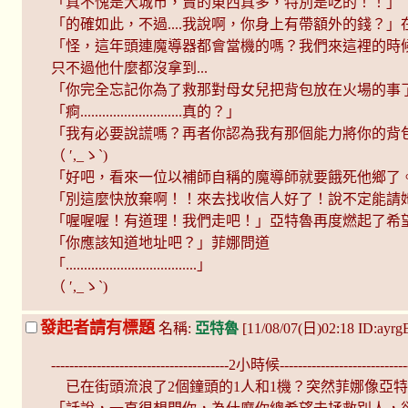
「真不愧是大城市，賣的東西真多，特別是吃的！！」
「的確如此，不過....我說啊，你身上有帶額外的錢？
「怪，這年頭連魔導器都會當機的嗎？我們來這裡的時候明明
只不過他什麼都沒拿到...
「你完全忘記你為了救那對母女兒把背包放在火場的事
「痾............................真的？」
「我有必要說謊嗎？再者你認為我有那個能力將你的背
（ ′,_ゝ`)
「好吧，看來一位以補師自稱的魔導師就要餓死他鄉了
「別這麼快放棄啊！！來去找收信人好了！說不定能請
「喔喔喔！有道理！我們走吧！」亞特魯再度燃起了希
「你應該知道地址吧？」菲娜問道
「....................................」
（ ′,_ゝ`)
發起者請有標題
名稱:
亞特魯
[11/08/07(日)02:18 ID:ayr
---------------------------------------2小時候-----------------------------
已在街頭流浪了2個鐘頭的1人和1機？突然菲娜像亞