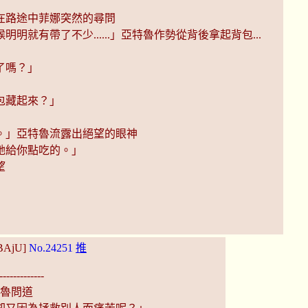
」在路途中菲娜突然的尋問
就有帶了不少......」亞特魯作勢從背後拿起背包...
了嗎？」
包藏起來？」
。」亞特魯流露出絕望的眼神
她給你點吃的。」
望
gBAjU]
No.24251
推
------------
特魯問道