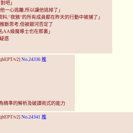
"對吧」
上他一心逃離,所以讓他逃掉了」
料,"夜鴉"的所有成員都在昨天的行動中被捕了」
推斷思考,但被銀河否定了
名AA級魔導士也在那裏」
疑惑
:qhEPT/v2]
No.24336
推
極為精準的解析及破譯術式的能力
:qhEPT/v2]
No.24341
推