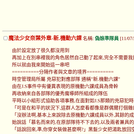
魔法少女奈葉外章-新.機動六課
名稱:
偽娘準隊員
[11/07
由於設定放了很久都沒用到
再加上在別串裡我的角色居然自己動了起來,完全不需要我
所以就由我來開始這一串吧
==========分隔作者與文章的境界==========
時空管理局所屬 兇惡犯對應部隊 通稱"新.機動六課"
由在J.S事件中有優異表現的原機動六課成員為骨幹
再收納來自各部隊的優秀魔導師所組成的隊伍
平時以小組形式協助各項事務,在面對如J.S那類的兇惡
「可是在和平的狀況下,這群人怎麼看都像是群偶爾打個雜的
「沒辦法啊,基本上來說除去原機動六課成員以外,其餘的
始說話「慕名而來的,在原部隊待不下去的,以及兩者兼具
「話說回來,準,你穿女裝做甚麼啊?」黑髮少女把湯匙放回空