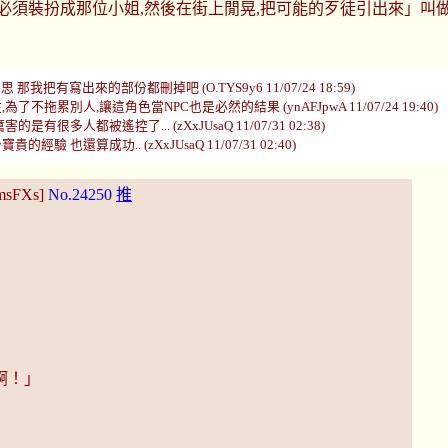
必須裝扮成那位小姐,然後在街上閒晃,把可能的歹徒引出來」叫
我把有寫出來的部份都刪掉吧 (O.TYS9y6 11/07/24 18:59)
別人,讓這角色當NPC也是必然的結果 (ynAFJpwA 11/07/24 19:40)
都被遙控了... (zXxJUsaQ 11/07/31 02:38)
算成功.. (zXxJUsaQ 11/07/31 02:40)
UmsFXs]
No.24250
推
啊！」