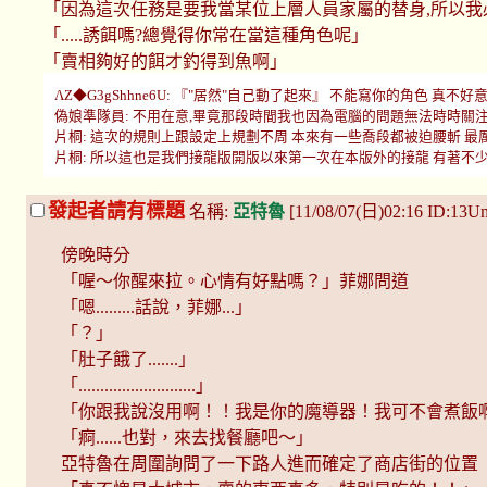
「因為這次任務是要我當某位上層人員家屬的替身,所以我
「.....誘餌嗎?總覺得你常在當這種角色呢」
「賣相夠好的餌才釣得到魚啊」
ΛΖ◆G3gShhne6U: 『"居然"自己動了起來』 不能寫你的角色 真不好意思 那
偽娘準隊員: 不用在意,畢竟那段時間我也因為電腦的問題無法時時關注,為了不拖累
片桐: 這次的規則上跟設定上規劃不周 本來有一些喬段都被迫腰斬 最厲害的是有很多人
片桐: 所以這也是我們接龍版開版以來第一次在本版外的接龍 有著不少寶貴的經驗 也還
發起者請有標題
名稱:
亞特魯
[11/08/07(日)02:16 ID:13
傍晚時分
「喔～你醒來拉。心情有好點嗎？」菲娜問道
「嗯.........話說，菲娜...」
「？」
「肚子餓了.......」
「...........................」
「你跟我說沒用啊！！我是你的魔導器！我可不會煮飯
「痾......也對，來去找餐廳吧～」
亞特魯在周圍詢問了一下路人進而確定了商店街的位置