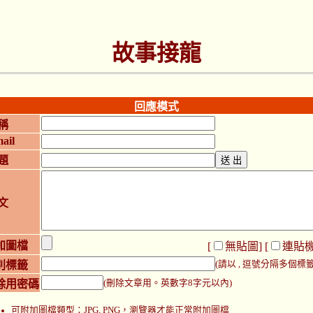
故事接龍
回應模式
稱
ail
題
文
加圖檔
[
無貼圖
] [
連貼
別標籤
(請以 , 逗號分隔多個標籤
除用密碼
(刪除文章用。英數字8字元以內)
可附加圖檔類型：JPG, PNG，瀏覽器才能正常附加圖檔