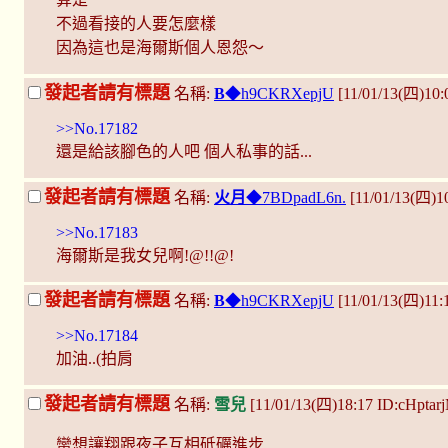
不過看接的人要怎麼樣
因為這也是海爾斯個人恩怨～
發起者請有標題
名稱:
B
◆h9CKRXepjU
[11/01/13(四)10:
>>No.17182
還是給該腳色的人吧 個人私事的話...
發起者請有標題
名稱:
火月
◆7BDpadL6n.
[11/01/13(四)
>>No.17183
海爾斯是我女兒啊!@!!@!
發起者請有標題
名稱:
B
◆h9CKRXepjU
[11/01/13(四)11:
>>No.17184
加油..(拍肩
發起者請有標題
名稱:
雪兒
[11/01/13(四)18:17 ID:cHptar
蠻想讓翔跟夜子互相砥礪進步