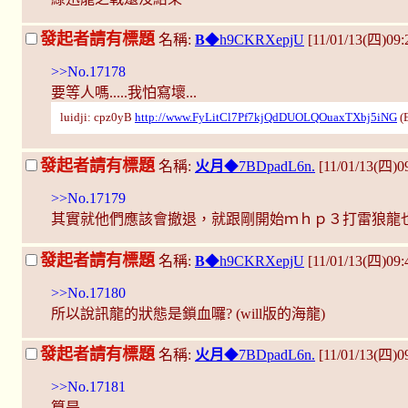
發起者請有標題
名稱:
B
◆h9CKRXepjU
[11/01/13(四)09:
>>No.17178
要等人嗎.....我怕寫壞...
luidji: cpz0yB
http://www.FyLitCl7Pf7kjQdDUOLQOuaxTXbj5iNG
(
發起者請有標題
名稱:
火月
◆7BDpadL6n.
[11/01/13(四)
>>No.17179
其實就他們應該會撤退，就跟剛開始ｍｈｐ３打雷狼龍
發起者請有標題
名稱:
B
◆h9CKRXepjU
[11/01/13(四)09:
>>No.17180
所以說訊龍的狀態是鎖血囉? (will版的海龍)
發起者請有標題
名稱:
火月
◆7BDpadL6n.
[11/01/13(四)
>>No.17181
算是