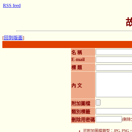
RSS feed
[
回到版面
]
名 稱
E-mail
標 題
內 文
附加圖檔
類別標籤
刪除用密碼
(刪除
可附加圖檔類型：JPG, P