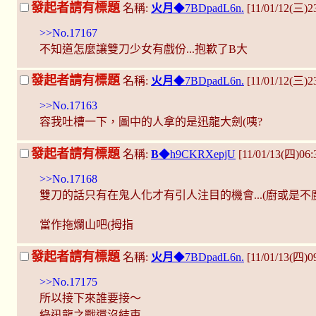
發起者請有標題
名稱:
火月
◆7BDpadL6n.
[11/01/12(三)2
>>No.17167
不知道怎麼讓雙刀少女有戲份...抱歉了B大
發起者請有標題
名稱:
火月
◆7BDpadL6n.
[11/01/12(三)2
>>No.17163
容我吐槽一下，圖中的人拿的是迅龍大劍(咦?
發起者請有標題
名稱:
B
◆h9CKRXepjU
[11/01/13(四)06:
>>No.17168
雙刀的話只有在鬼人化才有引人注目的機會...(廚或是不
當作拖爛山吧(拇指
發起者請有標題
名稱:
火月
◆7BDpadL6n.
[11/01/13(四)
>>No.17175
所以接下來誰要接～
綠迅龍之戰還沒結束