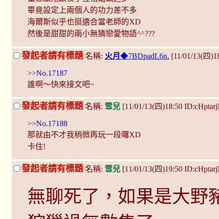
畢竟設定上兩個人的功力差不多
海爾斯似乎也挺適合當老師的XD
然後是甜甜的兩小無猜戀愛物語^^???
發起者請有標題
名稱:
火月
◆7BDpadL6n.
[11/01/13(四)
>>No.17187
誰啊～快來接文吧~
發起者請有標題
名稱:
雪兒
[11/01/13(四)18:50 ID:cHptar
>>No.17188
那就由不才我稍微再玩一段囉XD
卡住!
發起者請有標題
名稱:
雪兒
[11/01/13(四)19:50 ID:cHptar
無聊死了，如果是大野