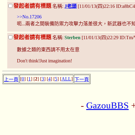
發起者請有標題
名稱:
J老頭
[11/01/13(四)22:16 ID:a8h
>>No.17206
呃...兩者之間裝備防禦力攻擊力落差很大，新武器也不知
發起者請有標題
名稱:
Sterben
[11/01/13(四)22:29 ID:Tm
數據之類的東西請不用太在意
Don't think!Just imagination!
[
0
] [
1
] [
2
] [
3
] [
4
] [
5
] [
ALL
]
上一頁
下一頁
-
GazouBBS