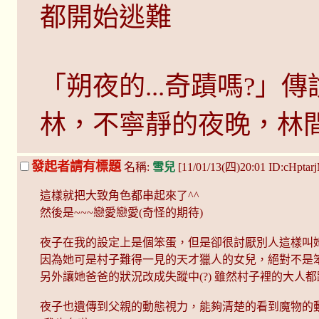
都開始逃難
「朔夜的...奇蹟嗎?
林，不寧靜的夜晚，林
發起者請有標題
名稱:
雪兒
[11/01/13(四)20:01 ID:cHptar
這樣就把大致角色都串起來了^^
然後是~~~戀愛戀愛(奇怪的期待)
夜子在我的設定上是個笨蛋，但是卻很討厭別人這樣叫
因為她可是村子難得一見的天才獵人的女兒，絕對不是
另外讓她爸爸的狀況改成失蹤中(?) 雖然村子裡的大人
夜子也遺傳到父親的動態視力，能夠清楚的看到魔物的