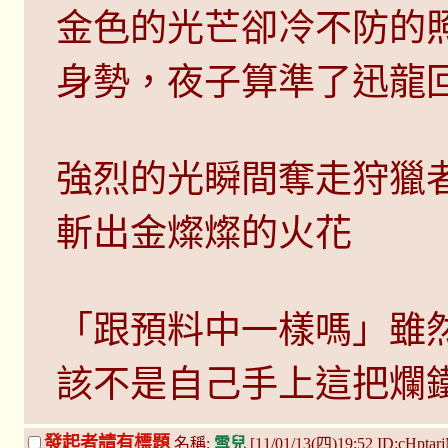
金色的光芒卻冷不防的
身勢，夜子算準了迅龍
強烈的光瞬間奪走狩獵
斬出金燦燦的火花
「跟預料中一樣嗎」雖
該不是自己手上這把爛
發起者請有標題
名稱:
雪兒
[11/01/13(四)19:52 ID:cHptar