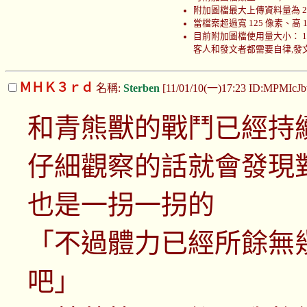
附加圖檔最大上傳資料量為 200
當檔案超過寬 125 像素、高
目前附加圖檔使用量大小： 100053
客人和發文者都需要自律,發文者
ＭＨＫ３ｒｄ
名稱:
Sterben
[11/01/10(一)17:23 ID:MPMIcJ
和青熊獸的戰鬥已經持
仔細觀察的話就會發現
也是一拐一拐的
「不過體力已經所餘無
吧」