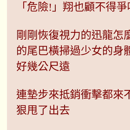
「危險!」翔也顧不得爭
剛剛恢復視力的迅龍怎
的尾巴橫掃過少女的身
好幾公尺遠
連墊步來抵銷衝擊都來
狠甩了出去