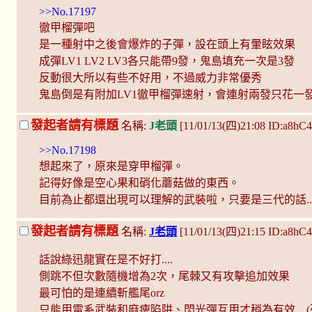
>>No.17197
徹甲榴彈吧
是一種射中之後會爆炸的子彈，設在頭上有暈眩效果
成彈LV1 LV2 LV3各只能帶9發，鬼島填充一次是3發
反動很大所以有些不好用，不過威力非常優秀
鬼島倒是有附加LV1徹甲榴彈速射，會連射兩發只花一
發起者請有標題
名稱:
J老頭
[11/01/13(四)21:08 ID:a8h
>>No.17198
想起來了，原來是穿甲榴彈。
記得好像是空心果和硝化蘑菇做的東西。
目前為止都還出現可以理解的武裝啦，只要是三代的話..
發起者請有標題
名稱:
J老頭
[11/01/13(四)21:15 ID:a8h
話說綠迅龍實在是不好打....
側跳不但次數隨機增為2次，尾棘又有攻擊追加效果
最可怕的是連續斬艦尾orz
只能用雷系武裝和麻痺陷阱、閃光彈互用才稍為有效....(