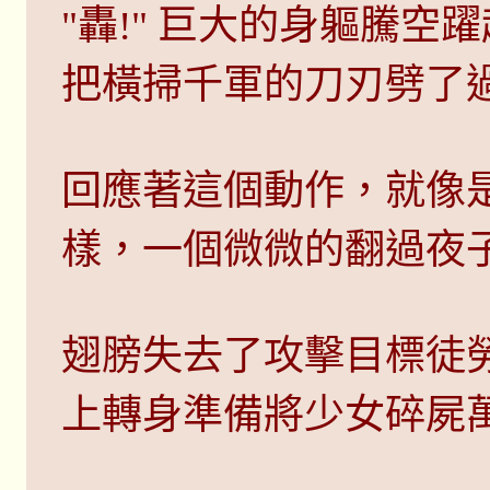
"轟!" 巨大的身軀騰
把橫掃千軍的刀刃劈了
回應著這個動作，就像
樣，一個微微的翻過夜
翅膀失去了攻擊目標徒
上轉身準備將少女碎屍