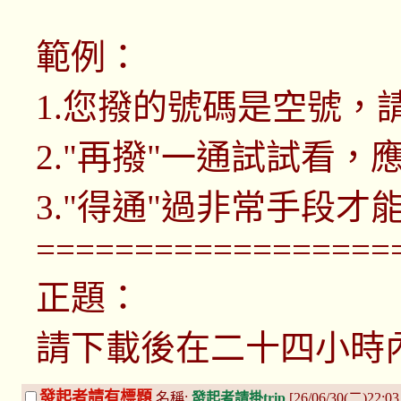
範例：
1.您撥的號碼是空號，
2."再撥"一通試試看，
3."得通"過非常手段才
==================
正題：
請下載後在二十四小時
發起者請有標題
名稱:
發起者請掛trip
[26/06/30(二)22:0