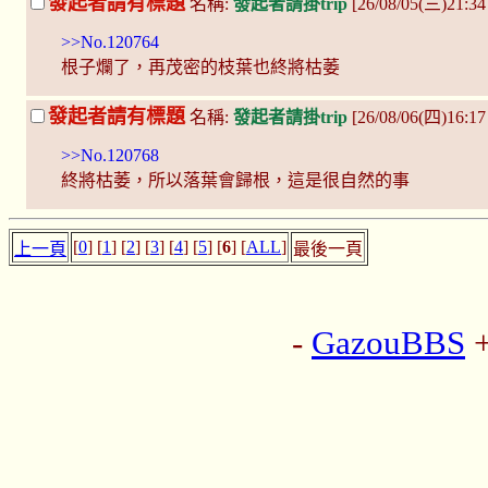
發起者請有標題
名稱:
發起者請掛trip
[26/08/05(三)21:3
>>No.120764
根子爛了，再茂密的枝葉也終將枯萎
發起者請有標題
名稱:
發起者請掛trip
[26/08/06(四)16:1
>>No.120768
終將枯萎，所以落葉會歸根，這是很自然的事
[
0
] [
1
] [
2
] [
3
] [
4
] [
5
] [
6
] [
ALL
]
上一頁
最後一頁
-
GazouBBS