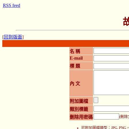
RSS feed
[
回到版面
]
名 稱
E-mail
標 題
內 文
附加圖檔
類別標籤
刪除用密碼
(刪除
可附加圖檔類型：JPG, P