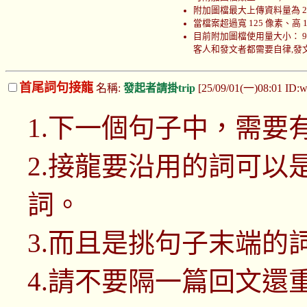
附加圖檔最大上傳資料量為 200
當檔案超過寬 125 像素、高
目前附加圖檔使用量大小： 999708
客人和發文者都需要自律,發文者
首尾詞句接龍
名稱:
發起者請掛trip
[25/09/01(一)08:01 ID
1.下一個句子中，需要
2.接龍要沿用的詞可以
詞。
3.而且是挑句子末端的
4.請不要隔一篇回文還