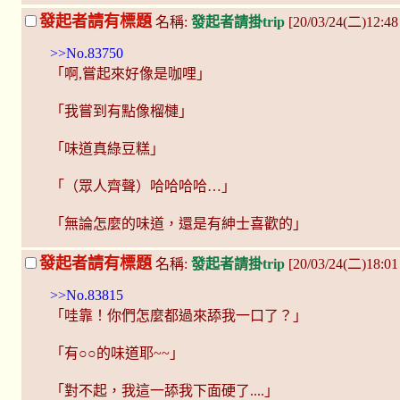
發起者請有標題
名稱:
發起者請掛trip
[20/03/24(二)12:4
>>No.83750
「啊,嘗起來好像是咖哩」
「我嘗到有點像榴槤」
「味道真綠豆糕」
「（眾人齊聲）哈哈哈哈…」
「無論怎麼的味道，還是有紳士喜歡的」
發起者請有標題
名稱:
發起者請掛trip
[20/03/24(二)18:
>>No.83815
「哇靠！你們怎麼都過來舔我一口了？」
「有○○的味道耶~~」
「對不起，我這一舔我下面硬了....」