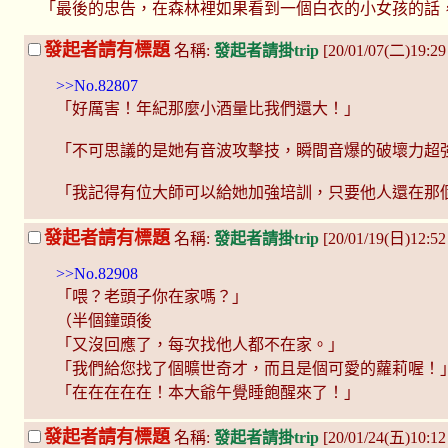
「最後的忠告，在森林裡如果看到一個白衣的小女孩的話
發起者請有標題
名稱:
發起者請掛trip
[20/01/07(二)19:29
>>No.82807
「好厲害！年紀那麼小酒量比我們還大！」
「不可思議的是她有音波攻擊技，瞬間音爆的破壞力超
「我記得有位大師可以給她加強培訓，只要他人還在那個草屋的
發起者請有標題
名稱:
發起者請掛trip
[20/01/19(日)12:5
>>No.82908
「喂？老頭子你在家嗎？」
（半個鐘頭後
「又沒回應了，每次找他人都不在家。」
「我們給您找了個曠世奇才，而且是個可愛的蘿莉喔！
「在在在在在！本大爺午覺睡飽醒來了！」
發起者請有標題
名稱:
發起者請掛trip
[20/01/24(五)10:1