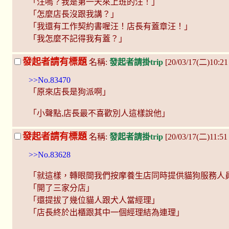
「汪嗚？我是第一天來上班的汪！」
「怎麼店長沒跟我講？」
「我還有工作契約書喔汪！店長有蓋章汪！」
「我怎麼不記得我有蓋？」
發起者請有標題
名稱:
發起者請掛trip
[20/03/17(二)10:2
>>No.83470
「原來店長是狗派啊」
「小聲點,店長最不喜歡別人這樣說他」
發起者請有標題
名稱:
發起者請掛trip
[20/03/17(二)11:5
>>No.83628
「就這樣，轉眼間我們按摩養生店同時提供貓狗服務人
「開了三家分店」
「還提拔了幾位貓人跟犬人當經理」
「店長終於出櫃跟其中一個經理結為連理」