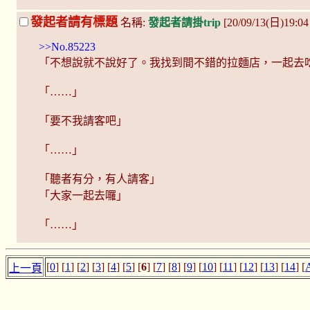
發起者請有標題
名稱:
發起者請掛trip
[20/09/13(日)19:0
>>No.85223
「不想說就不說好了。我找到間不錯的拉麵店，一起去
「……」
「要不我請客吧」
「……」
「聽者有分，有人請客」
「大家一起去囉」
「……」
[
0
] [
1
] [
2
] [
3
] [
4
] [
5
] [
6
] [
7
] [
8
] [
9
] [
10
] [
11
] [
12
] [
13
] [
14
] [
上一頁