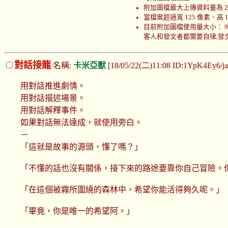
附加圖檔最大上傳資料量為 200
當檔案超過寬 125 像素、高
目前附加圖檔使用量大小： 999970
客人和發文者都需要自律,發文者
對話接龍
名稱:
卡米亞獸
[18/05/22(二)11:08 ID:1YpK4Ey6/j
用對話推進劇情。
用對話描述場景。
用對話解釋事件。
如果對話無法達成，就使用旁白。
－
「這就是故事的源頭，懂了嗎？」
「不懂的話也沒有關係，接下來的路途要靠你自己冒險。
「在這個被霧所圍繞的森林中，希望你能活得夠久呢。」
「畢竟，你是唯一的希望阿。」