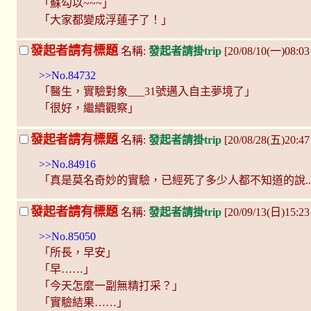
「蘇勾以~~~」
「大家都變成浮蓮子了！」
發起者請有標題
名稱:
發起者請掛trip
[20/08/10(一)08:0
>>No.84732
「醫生，實驗對象___31號邁入自主夢境了」
「很好，繼續觀察」
發起者請有標題
名稱:
發起者請掛trip
[20/08/28(五)20:47
>>No.84916
「真是莫名奇妙的實驗，已經死了多少人都不知道的說...
發起者請有標題
名稱:
發起者請掛trip
[20/09/13(日)15:23
>>No.85050
「所長，早安」
「早……」
「今天怎麼一副無精打采？」
「實驗結果……」