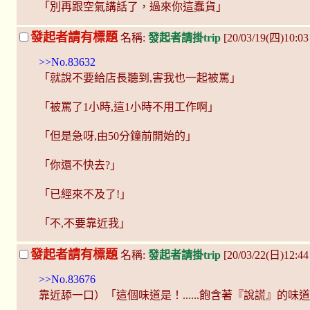
「別再跟空氣講話了，過來你這蠢貨」
發起者請有標題
名稱:
發起者請掛trip
[20/03/19(四)10:
>>No.83632
「就說不要給店長聽到,害我也一起被罵」
「被罵了1小時,這1小時不用工作啊」
「但是急呀,由50分鐘前開始的」
「你還不快去?」
「已經來不及了!」
「不,不要靠近我」
發起者請有標題
名稱:
發起者請掛trip
[20/03/22(日)12:44
>>No.83676
靠近舔一口）「這個味道是！......飽含著『說謊』的味道呢..