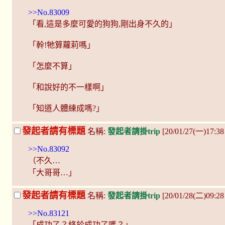
>>No.83009
「看,這是多麼可愛的狗狗,剛出身不久的」
「幹!牠算蘿莉嗎」
「怎麼不算」
「和說好的不一樣啊」
「知道人體練成嗎?」
發起者請有標題
名稱:
發起者請掛trip
[20/01/27(一)17:38 
>>No.83092
（不久…
「大哥哥…」
發起者請有標題
名稱:
發起者請掛trip
[20/01/28(二)09:2
>>No.83121
「成功了？終於成功了嗎？」