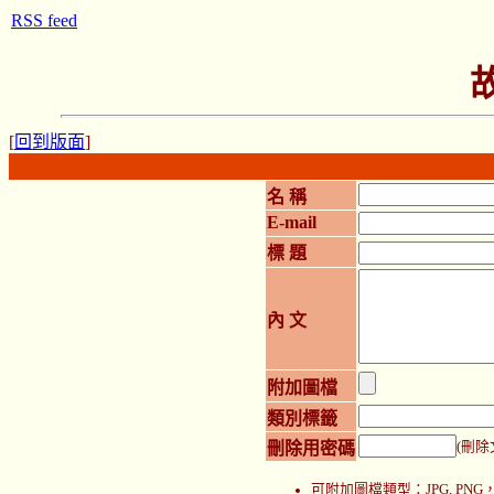
RSS feed
[
回到版面
]
名 稱
E-mail
標 題
內 文
附加圖檔
類別標籤
刪除用密碼
(刪除
可附加圖檔類型：JPG, P