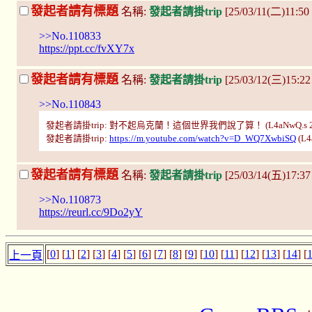
發起者請有標題
名稱:
發起者請掛trip
[25/03/11(二)11:50
>>No.110833
https://ppt.cc/fvXY7x
發起者請有標題
名稱:
發起者請掛trip
[25/03/12(三)15:2
>>No.110843
發起者請掛trip: 對不起烏克蘭！這個世界我們說了算！ (L4aNwQ.s 25/03
發起者請掛trip:
https://m.youtube.com/watch?v=D_WQ7XwbiSQ
(L4
發起者請有標題
名稱:
發起者請掛trip
[25/03/14(五)17:3
>>No.110873
https://reurl.cc/9Do2yY
[
0
] [
1
] [
2
] [
3
] [
4
] [
5
] [
6
] [
7
] [
8
] [
9
] [
10
] [
11
] [
12
] [
13
] [
14
] [
上一頁