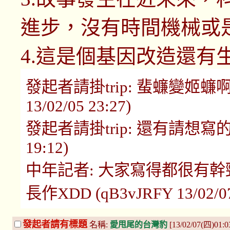
進步，沒有時間機械或
4.這是個基因改造還有
發起者請掛trip: 蜚蠊變姬蠊啊..
13/02/05 23:27)
發起者請掛trip: 還有請想寫的人請
19:12)
中年記者: 大家寫得都很有
長作XDD (qB3vJRFY 13/02/07
發起者請有標題
名稱:
愛甩尾的台灣豹
[13/02/07(四)01:0