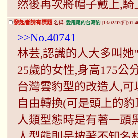
然後再次將帽子戴上,騎
發起者請有標題
名稱:
愛甩尾的台灣豹
[13/02/07(四)01:4
>>No.40741
林芸,認識的人大多叫她"
25歲的女性,身高175公
台灣雲豹型的改造人,
自由轉換(可是頭上的豹
人類型態時是有著一頭
人型態則是披著不知名