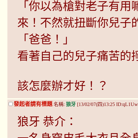
「你以為槍對老子有用
來！不然就扭斷你兒子
「爸爸！」
看著自己的兒子痛苦的
該怎麼辦才好！？
發起者請有標題
名稱:
狼牙
[13/02/07(四)13:25 ID:qL1Uw
狼牙 恭介：