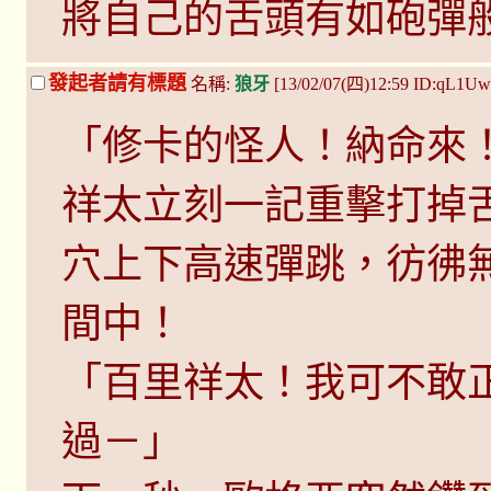
將自己的舌頭有如砲彈
發起者請有標題
名稱:
狼牙
[13/02/07(四)12:59 ID:qL1Uw
「修卡的怪人！納命來
祥太立刻一記重擊打掉
穴上下高速彈跳，彷彿
間中！
「百里祥太！我可不敢
過－」