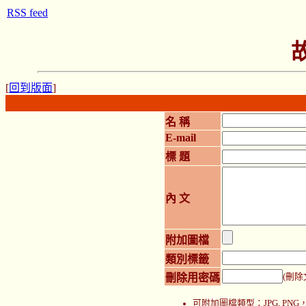
RSS feed
[
回到版面
]
名 稱
E-mail
標 題
內 文
附加圖檔
類別標籤
刪除用密碼
(刪除
可附加圖檔類型：JPG, P