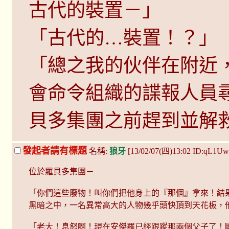
古代的裝置－」
「古代的…裝置！？」
「總之我的伙伴在附近
會命令組織的諜報人員
貝多集團之前趕到並解
發起者請有標題
名稱:
狼牙
[13/02/07(四)13:02 ID:qL1Uw
位於羅貝多集團－
「你們這些廢物！叫你們把他身上的『那個』拿來！結
黑暗之中，一名異常高大的人物幾乎頭快頂到天花板，
「老大！息怒啊！現在安傑羅已經跟蹤那兩個父子了！