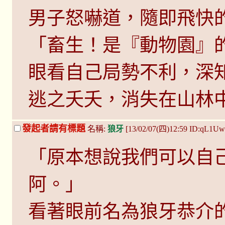
男子怒嚇道，隨即飛快
「畜生！是『動物園』
眼看自己局勢不利，深
逃之夭夭，消失在山林
發起者請有標題
名稱:
狼牙
[13/02/07(四)12:59 ID:qL1Uw
「原本想說我們可以自
阿。」
看著眼前名為狼牙恭介