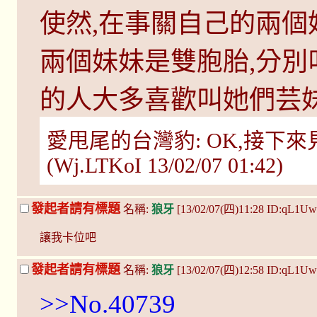
使然,在事關自己的兩個
兩個妹妹是雙胞胎,分別
的人大多喜歡叫她們芸妹
愛甩尾的台灣豹: OK,接下
(Wj.LTKoI 13/02/07 01:42)
發起者請有標題
名稱:
狼牙
[13/02/07(四)11:28 ID:qL1Uw
讓我卡位吧
發起者請有標題
名稱:
狼牙
[13/02/07(四)12:58 ID:qL1Uw
>>No.40739