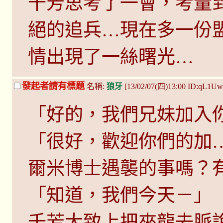
千芳思考了一會，考量
絕的追兵…現在多一份
情出現了一絲曙光…
發起者請有標題
名稱:
狼牙
[13/02/07(四)13:00 ID:qL1Uw
「好的，我們兄妹加入
「很好，歡迎你們的加
爾米博士遇襲的事嗎？
「知道，我們今天－」
千芳大致上把來龍去脈