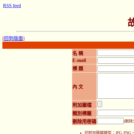
RSS feed
[
回到版面
]
名 稱
E-mail
標 題
內 文
附加圖檔
類別標籤
刪除用密碼
(刪除
可附加圖檔類型：JPG, P