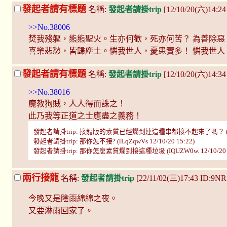
發起者請有標題
名稱:
發起者請掛trip
[12/10/20(六)14:2
>>No.38006
焚我殘軀，熊熊聖火。生亦何歡，死亦何苦？ 為善除惡
喜樂悲愁，皆歸塵土。憐我世人，憂患實多！ 憐我世人
發起者請有標題
名稱:
發起者請掛trip
[12/10/20(六)14:3
>>No.38016
魔教狗賊，人人得而誅之！
此乃我等正道之士應盡之義務！
發起者請掛trip: 接龍版的素質已經爛到連這種串都接不起來了嗎？ (TABGwm
發起者請掛trip: 那你怎不接? (lLqZqwVs 12/10/20 15:22)
發起者請掛trip: 那你怎麼素質爛到接這種垃圾 (IQUZW0w. 12/10/20 1
兩行接龍
名稱:
發起者請掛trip
[22/11/02(三)17:43 ID:9NR
今晚又是陰雨綿綿之夜。
又要淋雨回家了。