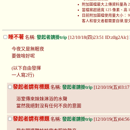
附加圖檔最大上傳資料量為 200
當檔案超過寬 125 像素、高
目前附加圖檔使用量大小： 999766
客人和發文者都需要自律,發文者
睡不著
名稱:
發起者請掛trip
[12/10/18(四)23:51 ID:zllg2Alc]
今夜又是無眠夜
要做啥好呢
(以下自由發揮
一人寫2行)
發起者請有標題
名稱:
發起者請掛trip
[12/10/19(五)03:1
浴室傳來妹妹淋浴的水聲
當然我絕對沒有任何不良的意圖
發起者請有標題
名稱:
發起者請掛trip
[12/10/19(五)04:56