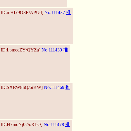
7 ID:mHIx9O3E/APUd]
No.111437
推
8 ID:I.pmecZY/QYZa]
No.111439
推
0 ID:SXRW8liQ/6rKW]
No.111469
推
8 ID:H7moNj02/oRLO]
No.111478
推