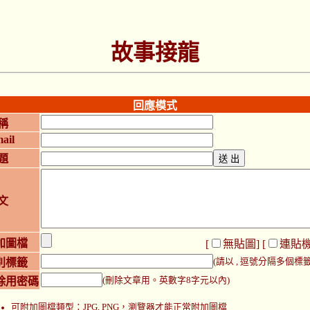
故事接龍
回應模式
稱
ail
題
文
加圖檔
[
無貼圖
] [
連貼
別標籤
(請以 , 逗號分隔多個標籤
除用密碼
(刪除文章用。英數字8字元以內)
可附加圖檔類型：JPG, PNG，瀏覽器才能正常附加圖檔