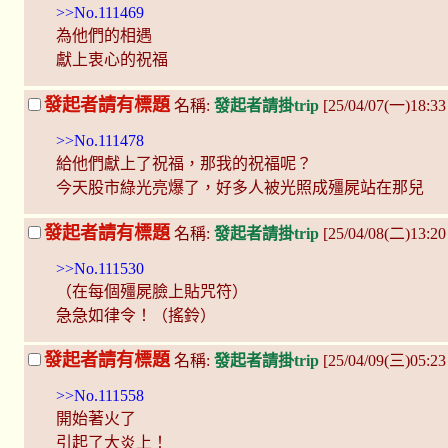
>>No.111469
為他們的相遇
獻上衷心的祝福
發起者請有標題
名稱:
發起者請掛trip
[25/04/07(一)18:3
>>No.111478
給他們獻上了祝福，那我的祝福呢？
今天股市綠光亮爆了，好多人被光照成殭屍站在那兒
發起者請有標題
名稱:
發起者請掛trip
[25/04/08(二)13:2
>>No.111530
（在每個殭屍臉上貼咒符）
急急如律令！（搖鈴）
發起者請有標題
名稱:
發起者請掛trip
[25/04/09(三)05:
>>No.111558
開始著火了
引起了大炎上！