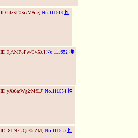
 ID:IdzSP0Sc/M8de]
No.111619
推
6 ID:9jAMFoFw/CvXu]
No.111652
推
6 ID:yXt8mWg2/MfLJ]
No.111654
推
0 ID:.8LNE2Qc/0cZM]
No.111655
推