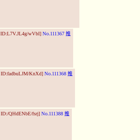
 ID:L7V.JL4g/wVbI]
No.111367
推
4 ID:fadbuLJM/KnXd]
No.111368
推
 ID:/QHdENbE/fsrj]
No.111388
推