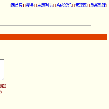
[
回首頁
] [
搜尋
] [
主題列表
] [
系統資訊
] [
管理區
] [
重新整理
]
機能
]
)