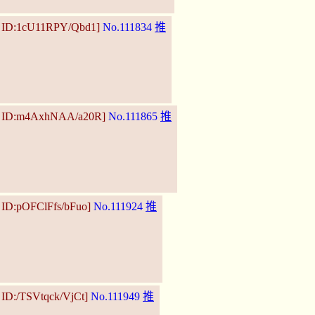
0 ID:1cU11RPY/Qbd1]
No.111834
推
09 ID:m4AxhNAA/a20R]
No.111865
推
 ID:pOFClFfs/bFuo]
No.111924
推
 ID:/TSVtqck/VjCt]
No.111949
推