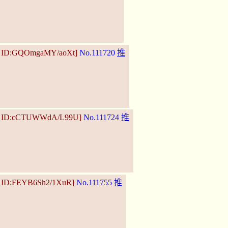
20 ID:GQOmgaMY/aoXt]
No.111720
推
19 ID:cCTUWWdA/L99U]
No.111724
推
9 ID:FEYB6Sh2/1XuR]
No.111755
推