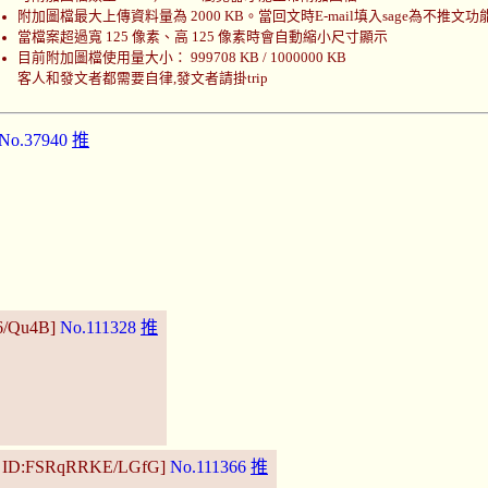
附加圖檔最大上傳資料量為 2000 KB。當回文時E-mail填入sage為不推文功
當檔案超過寬 125 像素、高 125 像素時會自動縮小尺寸顯示
目前附加圖檔使用量大小： 999708 KB / 1000000 KB
客人和發文者都需要自律,發文者請掛trip
No.37940
推
56/Qu4B]
No.111328
推
51 ID:FSRqRRKE/LGfG]
No.111366
推