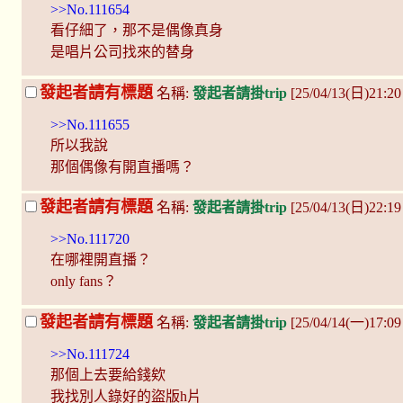
>>No.111654
看仔細了，那不是偶像真身
是唱片公司找來的替身
發起者請有標題
名稱:
發起者請掛trip
[25/04/13(日)21:
>>No.111655
所以我說
那個偶像有開直播嗎？
發起者請有標題
名稱:
發起者請掛trip
[25/04/13(日)22:
>>No.111720
在哪裡開直播？
only fans？
發起者請有標題
名稱:
發起者請掛trip
[25/04/14(一)17:0
>>No.111724
那個上去要給錢欸
我找別人錄好的盜版h片