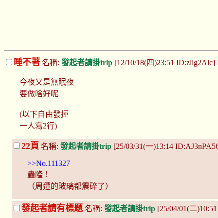
睡不著
名稱:
發起者請掛trip
[12/10/18(四)23:51 ID:zllg2Alc]
今夜又是無眠夜
要做啥好呢
(以下自由發揮
一人寫2行)
22頁
名稱:
發起者請掛trip
[25/03/31(一)13:14 ID:AJ3nPA
>>No.111327
轟隆！
（周遭的玻璃都震碎了）
發起者請有標題
名稱:
發起者請掛trip
[25/04/01(二)10: