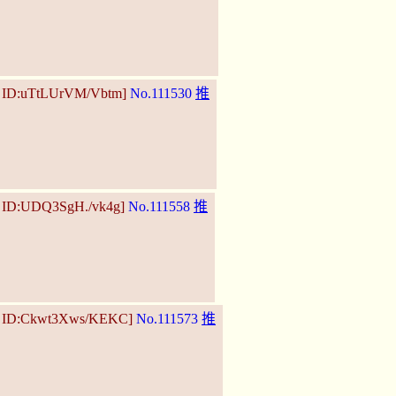
3 ID:uTtLUrVM/Vbtm]
No.111530
推
0 ID:UDQ3SgH./vk4g]
No.111558
推
23 ID:Ckwt3Xws/KEKC]
No.111573
推