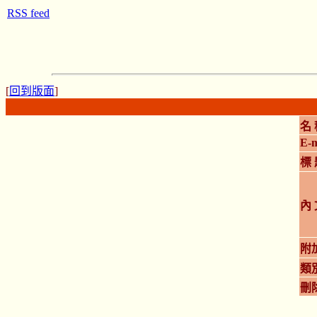
RSS feed
[
回到版面
]
名 
E-m
標 
內 
附
類
刪