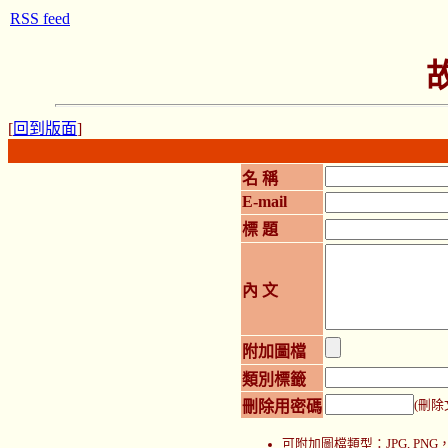
RSS feed
[
回到版面
]
名 稱
E-mail
標 題
內 文
附加圖檔
類別標籤
刪除用密碼
(刪除
可附加圖檔類型：JPG, P