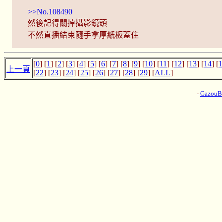
>>No.108490
然後記得關掉攝影鏡頭
不然直播結束隨手拿厚紙板蓋住
[
0
] [
1
] [
2
] [
3
] [
4
] [
5
] [
6
] [
7
] [
8
] [
9
] [
10
] [
11
] [
12
] [
13
] [
14
] [
上一頁
[
22
] [
23
] [
24
] [
25
] [
26
] [
27
] [
28
] [
29
] [
ALL
]
-
Gazou