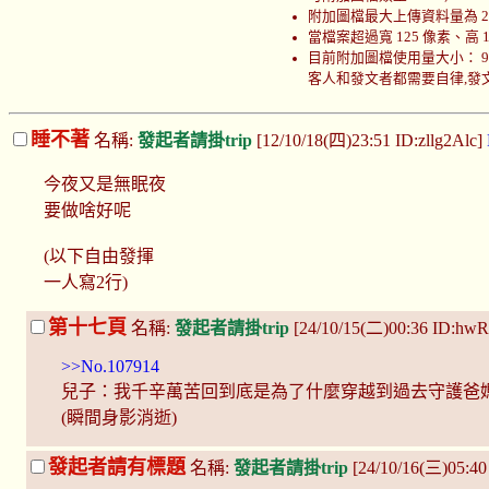
附加圖檔最大上傳資料量為 200
當檔案超過寬 125 像素、高
目前附加圖檔使用量大小： 999708
客人和發文者都需要自律,發文者
睡不著
名稱:
發起者請掛trip
[12/10/18(四)23:51 ID:zllg2Alc]
今夜又是無眠夜
要做啥好呢
(以下自由發揮
一人寫2行)
第十七頁
名稱:
發起者請掛trip
[24/10/15(二)00:36 ID:h
>>No.107914
兒子：我千辛萬苦回到底是為了什麼穿越到過去守護爸
(瞬間身影消逝)
發起者請有標題
名稱:
發起者請掛trip
[24/10/16(三)05:4