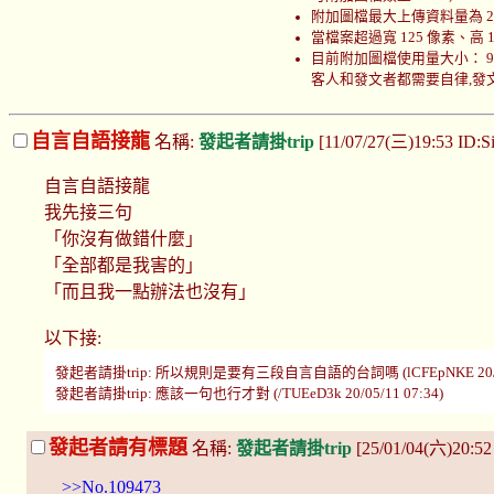
附加圖檔最大上傳資料量為 200
當檔案超過寬 125 像素、高
目前附加圖檔使用量大小： 999898
客人和發文者都需要自律,發文者
自言自語接龍
名稱:
發起者請掛trip
[11/07/27(三)19:53 ID:
自言自語接龍
我先接三句
「你沒有做錯什麼」
「全部都是我害的」
「而且我一點辦法也沒有」
以下接:
發起者請掛trip: 所以規則是要有三段自言自語的台詞嗎 (lCFEpNKE 20/03/
發起者請掛trip: 應該一句也行才對 (/TUEeD3k 20/05/11 07:34)
發起者請有標題
名稱:
發起者請掛trip
[25/01/04(六)20:5
>>No.109473