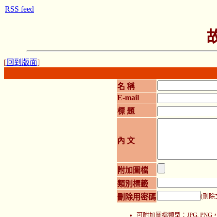
RSS feed
[
回到版面
]
名 稱
E-mail
標 題
內 文
附加圖檔
類別標籤
刪除用密碼
(刪除
可附加圖檔類型：JPG, P