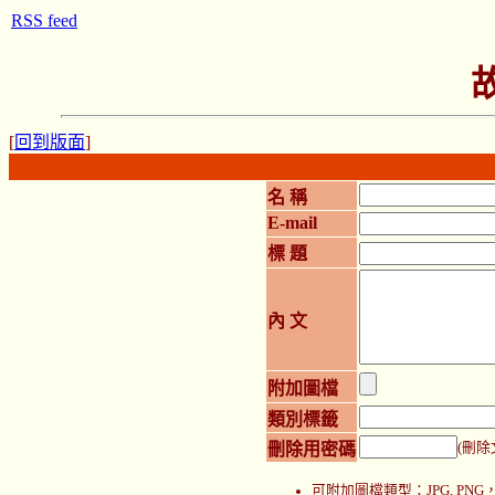
RSS feed
[
回到版面
]
名 稱
E-mail
標 題
內 文
附加圖檔
類別標籤
刪除用密碼
(刪除
可附加圖檔類型：JPG, P