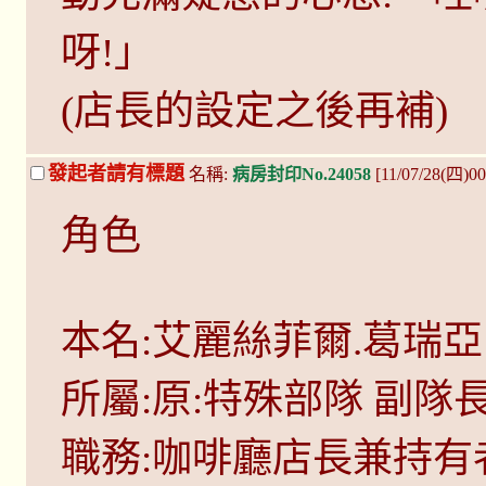
呀!」
(店長的設定之後再補)
發起者請有標題
名稱:
病房封印No.24058
[11/07/28(四)00
角色
本名:艾麗絲菲爾.葛瑞亞
所屬:原:特殊部隊 副隊長
職務:咖啡廳店長兼持有