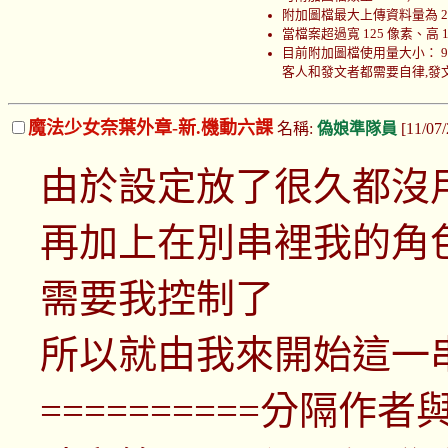
附加圖檔最大上傳資料量為 200
當檔案超過寬 125 像素、高
目前附加圖檔使用量大小： 999766
客人和發文者都需要自律,發文者
魔法少女奈葉外章-新.機動六課
名稱:
偽娘準隊員
[11/07
由於設定放了很久都沒
再加上在別串裡我的角
需要我控制了
所以就由我來開始這一
==========分隔作者