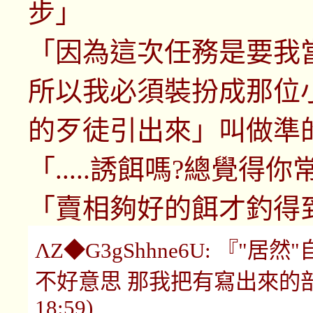
步」
「因為這次任務是要我
所以我必須裝扮成那位小
的歹徒引出來」叫做準
「.....誘餌嗎?總覺
「賣相夠好的餌才釣得
ΛΖ◆G3gShhne6U: 『"
不好意思 那我把有寫出來的部份都刪
18:59)