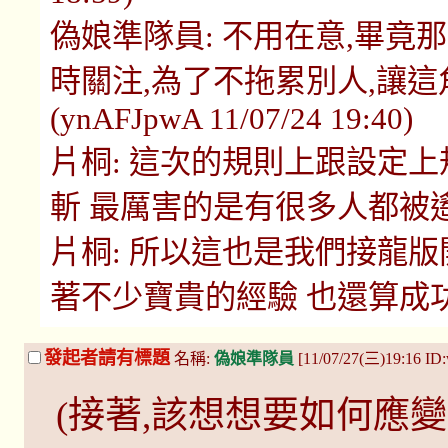
偽娘準隊員: 不用在意,畢
時關注,為了不拖累別人,讓這
(ynAFJpwA 11/07/24 19:40)
片桐: 這次的規則上跟設定
斬 最厲害的是有很多人都被遙控了... 
片桐: 所以這也是我們接龍
著不少寶貴的經驗 也還算成功.. (zXx
發起者請有標題
名稱:
偽娘準隊員
[11/07/27(三)19:16 I
(接著,該想想要如何應變了呢.