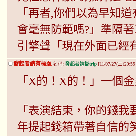
「再者,你們以為早知道
會毫無防範嗎?」準隔著
引擎聲「現在外面已經
發起者請有標題
名稱:
發起者請掛trip
[11/07/27(三)20:5
「X的！X的！」一個
「表演結束，你的錢我
年提起錢箱帶著自信的