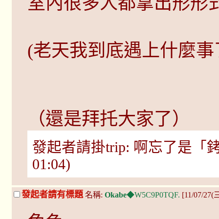
室內很多人都拿出形形
(老天我到底遇上什麼事
（還是拜托大家了）
發起者請掛trip: 啊忘了是「銬上手
01:04)
發起者請有標題
名稱:
Okabe
◆W5C9P0TQF.
[11/07/27(