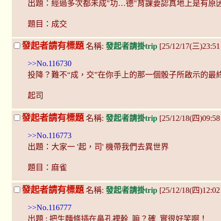
出題：經過多次都未成"功…德"育課要認真地上是有原
題目：成交
發起者請有標題
名稱:
發起者請掛trip
[25/12/17(三)23:51
>>No.116730
投降？難不“成，交”在你手上的那一個骰子所啟示的最
起司
發起者請有標題
名稱:
發起者請掛trip
[25/12/18(四)09:58
>>No.116773
出題：大家一 '起，司' 機帶我們去異世界
題目：麻雀
發起者請有標題
名稱:
發起者請掛trip
[25/12/18(四)12:02
>>No.116777
出題 : 把生麵條插在鼻孔裡幹_嘛？確_實很好笑啊！