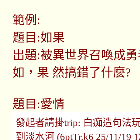
範例:
題目:如果
出題:被異世界召喚成
如，果 然搞錯了什麼?
題目:愛情
發起者請掛trip: 白痴造句
到淡水河 (6ptTr.k6 25/11/19 1