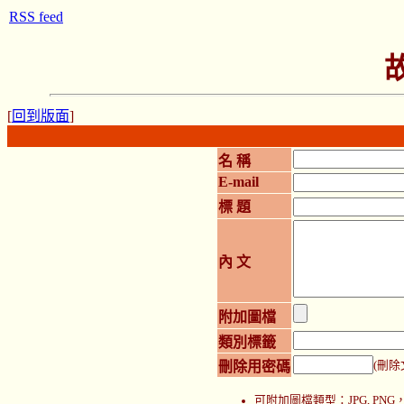
RSS feed
[
回到版面
]
名 稱
E-mail
標 題
內 文
附加圖檔
類別標籤
刪除用密碼
(刪除
可附加圖檔類型：JPG, P