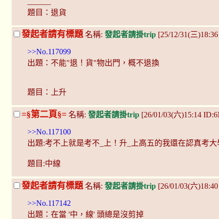
______
題目：退貨
發起者請有標題
名稱:
發起者請掛trip
[25/12/31(三)18:3
>>No.117099
出題：不能"退！貨"物出門，概不退換
題目：上升
=§第二頁§=
名稱:
發起者請掛trip
[26/01/03(六)15:14 ID
>>No.117100
出題:考不上就是考不_上！升_上高五的我還在認真考大
題目:中線
發起者請有標題
名稱:
發起者請掛trip
[26/01/03(六)18:40 
>>No.117142
出題：在當 '中，線' 頭總是沒剪掉