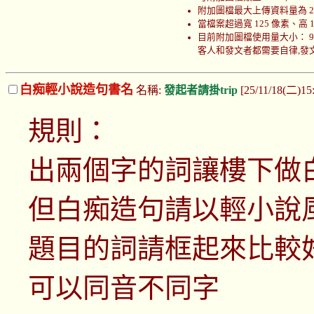
附加圖檔最大上傳資料量為 200
當檔案超過寬 125 像素、高
目前附加圖檔使用量大小： 999708
客人和發文者都需要自律,發文者
白痴輕小說造句書名
名稱:
發起者請掛trip
[25/11/18(二)15
規則：
出兩個字的詞讓樓下做
但白痴造句請以輕小說
題目的詞請框起來比較
可以同音不同字