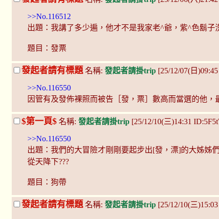
>>No.116512
出題：我講了多少遍，他才不是我家老^爺，紫^色鬍子
題目：發票
發起者請有標題
名稱:
發起者請掛trip
[25/12/07(日)09:45
>>No.116550
因管有及發佈裸照而被告［發，票］數高而當選的他，
$第一頁$
名稱:
發起者請掛trip
[25/12/10(三)14:31 ID:5F
>>No.116550
出題：我們的大冒險才剛剛要起步出[發，漂]的大姊姊
從天降下???
題目：狗帶
發起者請有標題
名稱:
發起者請掛trip
[25/12/10(三)15:0