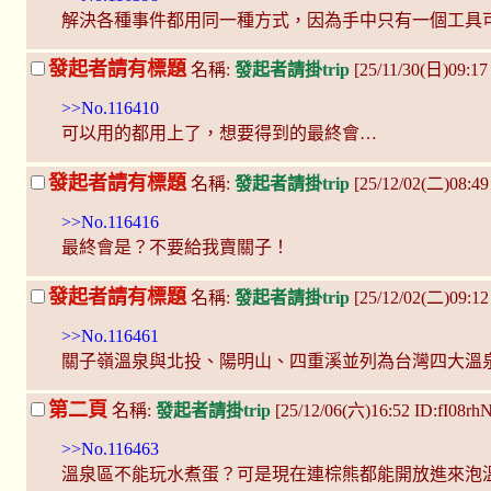
解決各種事件都用同一種方式，因為手中只有一個工具
發起者請有標題
名稱:
發起者請掛trip
[25/11/30(日)09:17
>>No.116410
可以用的都用上了，想要得到的最終會…
發起者請有標題
名稱:
發起者請掛trip
[25/12/02(二)08:4
>>No.116416
最終會是？不要給我賣關子！
發起者請有標題
名稱:
發起者請掛trip
[25/12/02(二)09:1
>>No.116461
關子嶺溫泉與北投、陽明山、四重溪並列為台灣四大溫
第二頁
名稱:
發起者請掛trip
[25/12/06(六)16:52 ID:fI08rh
>>No.116463
溫泉區不能玩水煮蛋？可是現在連棕熊都能開放進來泡