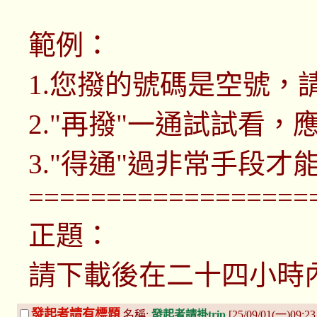
範例：
1.您撥的號碼是空號，
2."再撥"一通試試看，
3."得通"過非常手段才
==================
正題：
請下載後在二十四小時
發起者請有標題
名稱:
發起者請掛trip
[25/09/01(一)09:2