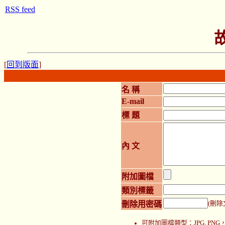
RSS feed
[
回到版面
]
名 稱
E-mail
標 題
內 文
附加圖檔
類別標籤
刪除用密碼
(刪除
可附加圖檔類型：JPG, P