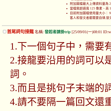
附加圖檔最大上傳資料量為 200
當檔案超過寬 125 像素、高
目前附加圖檔使用量大小： 999766
客人和發文者都需要自律,發文者
首尾詞句接龍
名稱:
發起者請掛trip
[25/09/01(一)08:01 ID
1.下一個句子中，需要
2.接龍要沿用的詞可以
詞。
3.而且是挑句子末端的
4.請不要隔一篇回文還