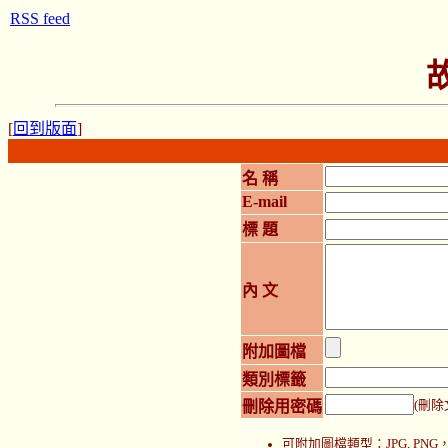
RSS feed
[
回到版面
]
名 稱
E-mail
標 題
內 文
附加圖檔
類別標籤
刪除用密碼
(刪除
可附加圖檔類型：JPG, P