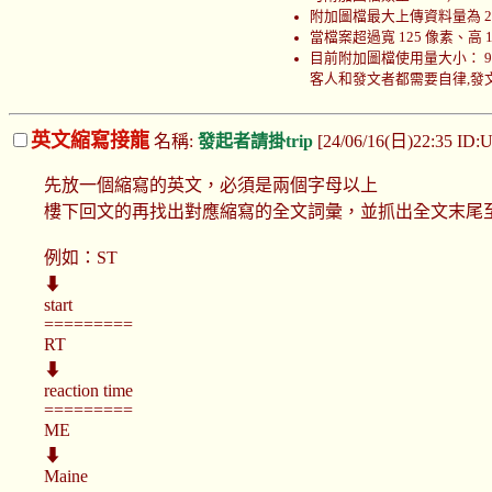
附加圖檔最大上傳資料量為 200
當檔案超過寬 125 像素、高
目前附加圖檔使用量大小： 999766
客人和發文者都需要自律,發文者
英文縮寫接龍
名稱:
發起者請掛trip
[24/06/16(日)22:35 ID
先放一個縮寫的英文，必須是兩個字母以上
樓下回文的再找出對應縮寫的全文詞彙，並抓出全文末尾
例如：ST
⬇
start
=========
RT
⬇
reaction time
=========
ME
⬇
Maine