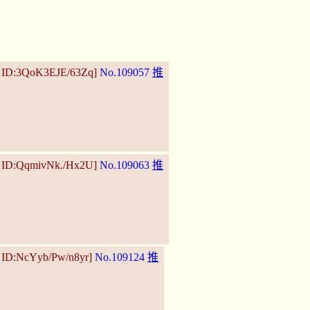
6 ID:3QoK3EJE/63Zq]
No.109057
推
9 ID:QqmivNk./Hx2U]
No.109063
推
9 ID:NcYyb/Pw/n8yr]
No.109124
推