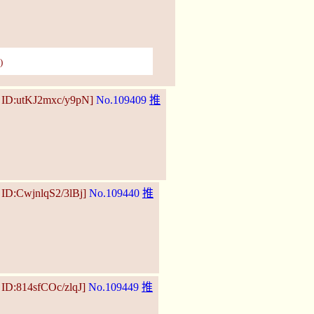
)
2 ID:utKJ2mxc/y9pN]
No.109409
推
 ID:CwjnlqS2/3lBj]
No.109440
推
 ID:814sfCOc/zlqJ]
No.109449
推