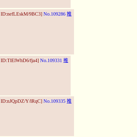
3 ID:nefLEskM/9BC3]
No.109286
推
 ID:TlElWhD6/fja4]
No.109331
推
0 ID:nJQpDZ/Y/lRqC]
No.109335
推