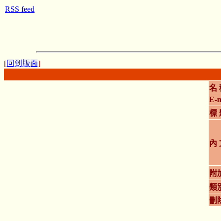
RSS feed
[
回到版面
]
名 
E-m
標 
內 
附
類
刪