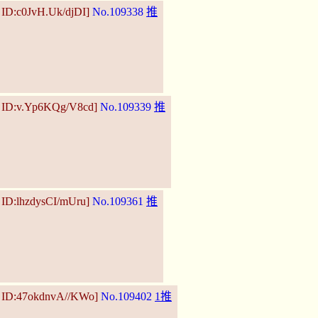
 ID:c0JvH.Uk/djDI]
No.109338
推
3 ID:v.Yp6KQg/V8cd]
No.109339
推
 ID:lhzdysCI/mUru]
No.109361
推
1 ID:47okdnvA//KWo]
No.109402
1推