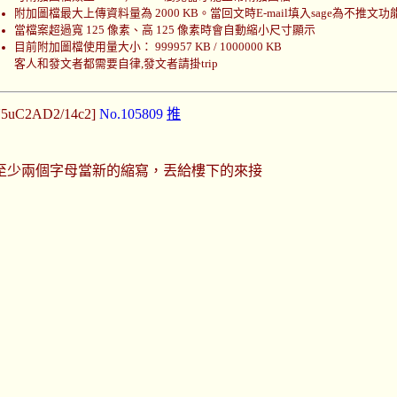
附加圖檔最大上傳資料量為 2000 KB。當回文時E-mail填入sage為不推文功
當檔案超過寬 125 像素、高 125 像素時會自動縮小尺寸顯示
目前附加圖檔使用量大小： 999957 KB / 1000000 KB
客人和發文者都需要自律,發文者請掛trip
:U5uC2AD2/14c2]
No.105809
推
至少兩個字母當新的縮寫，丟給樓下的來接