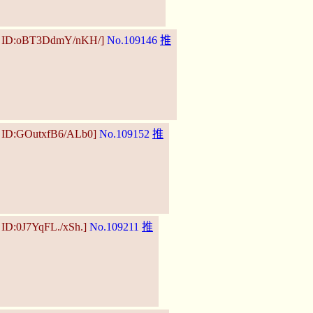
6 ID:oBT3DdmY/nKH/]
No.109146
推
5 ID:GOutxfB6/ALb0]
No.109152
推
 ID:0J7YqFL./xSh.]
No.109211
推