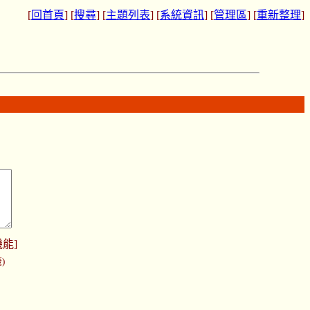
[
回首頁
] [
搜尋
] [
主題列表
] [
系統資訊
] [
管理區
] [
重新整理
]
機能
]
)