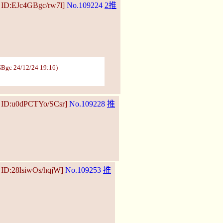
 ID:EJc4GBgc/rw7l]
No.109224
2推
Bgc 24/12/24 19:16)
0 ID:u0dPCTYo/SCsr]
No.109228
推
 ID:28lsiwOs/hqjW]
No.109253
推