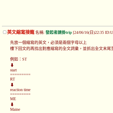
英文縮寫接龍
名稱:
發起者請掛trip
[24/06/16(日)22:35 ID
先放一個縮寫的英文，必須是兩個字母以上
樓下回文的再找出對應縮寫的全文詞彙，並抓出全文末尾
例如：ST
⬇
start
=========
RT
⬇
reaction time
=========
ME
⬇
Maine