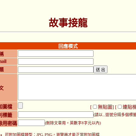
故事接龍
回應模式
稱
ail
題
文
加圖檔
[
無貼圖
] [
連貼
別標籤
(請以 , 逗號分隔多個標籤
除用密碼
(刪除文章用。英數字8字元以內)
可附加圖檔類型：JPG, PNG，瀏覽器才能正常附加圖檔