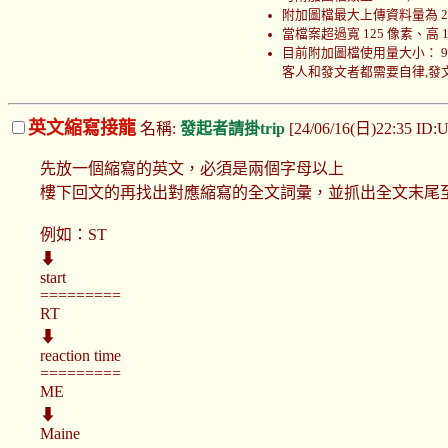
附加圖檔最大上傳資料量為 200
當檔案超過寬 125 像素、高
目前附加圖檔使用量大小： 999449
客人和發文者都需要自律,發文者
英文縮寫接龍
名稱:
發起者請掛trip
[24/06/16(日)22:35 ID
先放一個縮寫的英文，必須是兩個字母以上
樓下回文的再找出對應縮寫的全文詞彙，並抓出全文末尾
例如：ST
⬇
start
=========
RT
⬇
reaction time
=========
ME
⬇
Maine