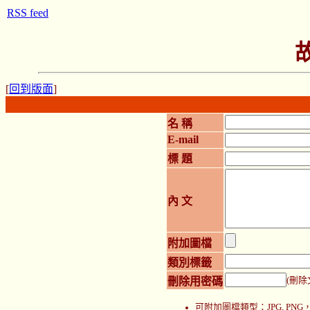
RSS feed
[
回到版面
]
名 稱
E-mail
標 題
內 文
附加圖檔
類別標籤
刪除用密碼
(刪除
可附加圖檔類型：JPG, P