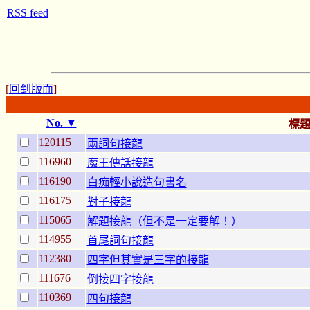
RSS feed
[
回到版面
]
No. ▼
標
120115
兩詞句接龍
116960
魔王傳話接龍
116190
白痴輕小說造句書名
116175
對子接龍
115065
解題接龍（但不是一定要解！）
114955
首尾詞句接龍
112380
四字但其實是三字的接龍
111676
倒接四字接龍
110369
四句接龍