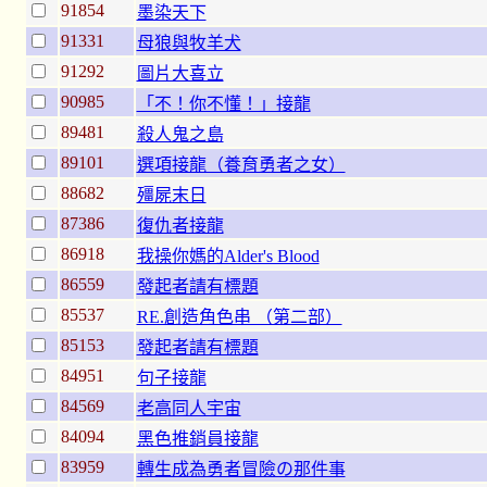
91854
墨染天下
91331
母狼與牧羊犬
91292
圖片大喜立
90985
「不！你不懂！」接龍
89481
殺人鬼之島
89101
選項接龍（養育勇者之女）
88682
殭屍末日
87386
復仇者接龍
86918
我操你媽的Alder's Blood
86559
發起者請有標題
85537
RE.創造角色串 （第二部）
85153
發起者請有標題
84951
句子接龍
84569
老高同人宇宙
84094
黑色推銷員接龍
83959
轉生成為勇者冒險の那件事