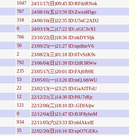
1047
24/11/17(日)09:45 ID:RFdzRNok
787
24/08/16(五)23:59 ID:Zwzs8Dgo
318
24/06/16(日)22:35 ID:U5uC2AD2
0
24/03/19(二)17:22 ID:.xGC3vXI
766
23/10/22(日)18:36 ID:nkDYSljk
50
23/09/25(一)21:27 ID:npdhteV6
2
23/08/23(三)01:18 ID:6TvSzK9s
792
23/06/04(日)21:39 ID:I2tR3RWw
235
23/05/17(三)20:01 ID:FAj0Jb9E
53
23/05/01(一)13:20 ID:mQ.6tbWU
22
23/02/13(一)23:25 ID:GaAITFsU
12
22/12/21(三)14:30 ID:PiU7rRjc
121
22/12/06(二)18:10 ID:.GDfAijw
0
22/12/04(日)21:47 ID:B3F8yhnM
934
22/11/05(六)23:33 ID:nbIAkxfE
35
22/02/20(日)16:16 ID:xpO7GEKs