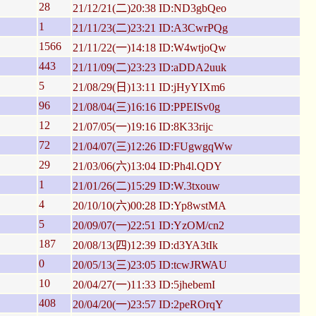
28
21/12/21(二)20:38 ID:ND3gbQeo
1
21/11/23(二)23:21 ID:A3CwrPQg
1566
21/11/22(一)14:18 ID:W4wtjoQw
443
21/11/09(二)23:23 ID:aDDA2uuk
5
21/08/29(日)13:11 ID:jHyYIXm6
96
21/08/04(三)16:16 ID:PPEISv0g
12
21/07/05(一)19:16 ID:8K33rijc
72
21/04/07(三)12:26 ID:FUgwgqWw
29
21/03/06(六)13:04 ID:Ph4l.QDY
1
21/01/26(二)15:29 ID:W.3txouw
4
20/10/10(六)00:28 ID:Yp8wstMA
5
20/09/07(一)22:51 ID:YzOM/cn2
187
20/08/13(四)12:39 ID:d3YA3tIk
0
20/05/13(三)23:05 ID:tcwJRWAU
10
20/04/27(一)11:33 ID:5jhebemI
408
20/04/20(一)23:57 ID:2peROrqY