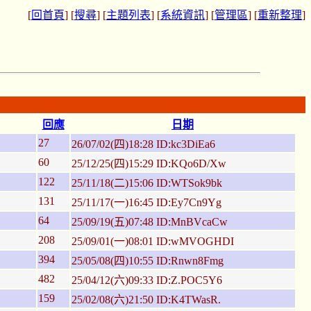
[
回首頁
] [
搜尋
] [
主題列表
] [
系統資訊
] [
管理區
] [
重新整理
]
回應
日期
27
26/07/02(四)18:28 ID:kc3DiEa6
60
25/12/25(四)15:29 ID:KQo6D/Xw
122
25/11/18(二)15:06 ID:WTSok9bk
131
25/11/17(一)16:45 ID:Ey7Cn9Yg
64
25/09/19(五)07:48 ID:MnBVcaCw
208
25/09/01(一)08:01 ID:wMVOGHDI
394
25/05/08(四)10:55 ID:Rnwn8Fmg
482
25/04/12(六)09:33 ID:Z.POC5Y6
159
25/02/08(六)21:50 ID:K4TWasR.