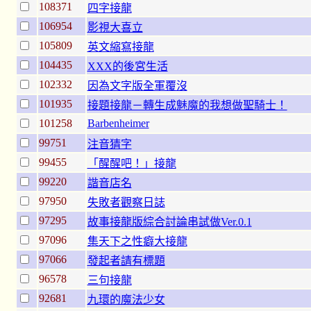
108371
四字接龍
106954
影視大喜立
105809
英文縮寫接龍
104435
XXX的後宮生活
102332
因為文字版全軍覆沒
101935
接題接龍－轉生成魅魔的我想做聖騎士！
101258
Barbenheimer
99751
注音猜字
99455
「醒醒吧！」接龍
99220
諧音店名
97950
失敗者觀察日誌
97295
故事接龍版綜合討論串試做Ver.0.1
97096
集天下之性癖大接龍
97066
發起者請有標題
96578
三句接龍
92681
九環的魔法少女