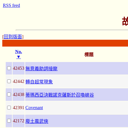
RSS feed
[
回到版面
]
No.
標題
▼
42453
無意義助詞接龍
42442
轉自超常現象
42438
蒂瑪西亞決戰諾克薩斯於召喚峽谷
42391
Covenant
42172
廢土風武俠