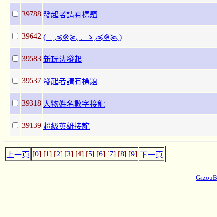
39788
發起者請有標題
39642
( ◞≼☸≽◟ ._ゝ◞≼☸≽◟)
39583
新玩法發起
39537
發起者請有標題
39318
人物姓名數字接龍
39139
超級英雄接龍
[
0
] [
1
] [
2
] [
3
] [
4
] [
5
] [
6
] [
7
] [
8
] [
9
]
上一頁
下一頁
-
Gazou