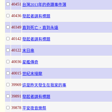
40451
台灣2013年的奇蹟事件簿
40436
發起者請有標題
40349
直到死亡，直到永遠
40142
發起者請有標題
40122
末日串
40036
星艦傳奇
40015
世紀末接龍
39969
這是昨天發生在我家的事
39891
發起者請有標題
39878
平安夜音樂祭