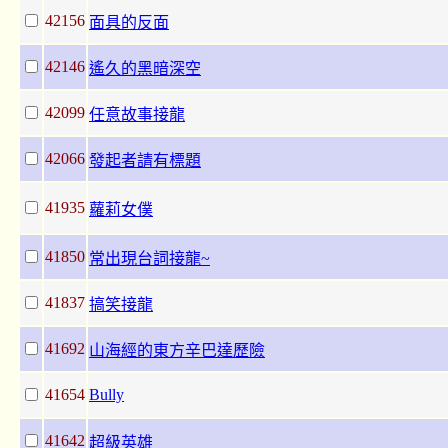
42156
面具的反面
42146
遙久的黑暗深空
42099
任意故事接龍
42066
發起者請有標題
41935
蘿莉女僕
41850
常出現台詞接龍~
41837
搞笑接龍
41692
山海經的東方辛巴達歷險
41654
Bully
41642
超級英雄