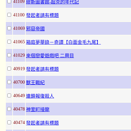
41109
繆斯圖書館-超克的年代記
41100
發起者請有標題
41069
邪惡帝國
41065
箱庭夢華錄－奇譚【白面金毛九尾】
41029
來個戀愛遊戲吧 二周目
40919
發起者請有標題
40700
獸王戰紀
40649
連鎖報復殺人
40478
神室町接龍
40474
發起者請有標題