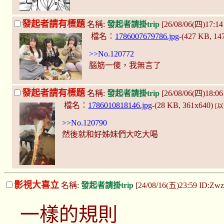
發起者請有標題
名稱:
發起者請掛trip
[26/08/06(四)17:1
檔名：
1786007679786.jpg
-(427 KB, 14
>>No.120772
腦筋一傻，我無言了
發起者請有標題
名稱:
發起者請掛trip
[26/08/06(四)18:06
檔名：
1786010818146.jpg
-(28 KB, 361x640)
[
>>No.120790
然後就和好姊妹們大吃大喝
影視大喜立
名稱:
發起者請掛trip
[24/08/16(五)23:59 ID:Zw
一樣的規則