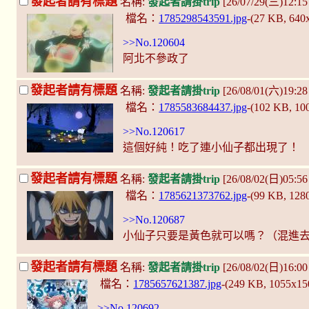
發起者請有標題
名稱:
發起者請掛trip
[26/07/29(三)12:1
檔名：
1785298543591.jpg
-(27 KB, 640
>>No.120604
阿北不參政了
發起者請有標題
名稱:
發起者請掛trip
[26/08/01(六)19:
檔名：
1785583684437.jpg
-(102 KB, 1
>>No.120617
這個好純！吃了連小仙子都出現了！
發起者請有標題
名稱:
發起者請掛trip
[26/08/02(日)05:5
檔名：
1785621373762.jpg
-(99 KB, 128
>>No.120687
小仙子只要是黃色就可以嗎？（混進
發起者請有標題
名稱:
發起者請掛trip
[26/08/02(日)16:0
檔名：
1785657621387.jpg
-(249 KB, 1055x1
>>No.120692