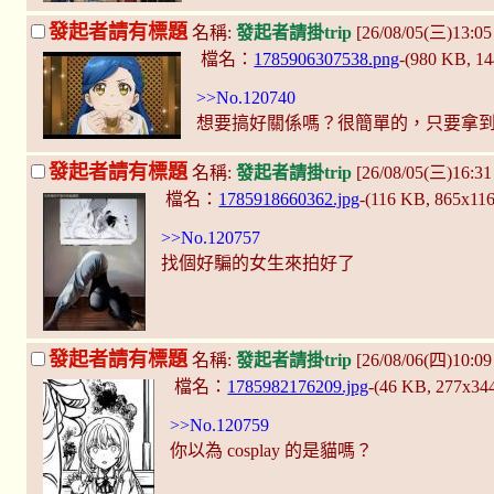
發起者請有標題
名稱:
發起者請掛trip
[26/08/05(三)13:0
檔名：
1785906307538.png
-(980 KB, 1
>>No.120740
想要搞好關係嗎？很簡單的，只要拿
發起者請有標題
名稱:
發起者請掛trip
[26/08/05(三)16:3
檔名：
1785918660362.jpg
-(116 KB, 865x11
>>No.120757
找個好騙的女生來拍好了
發起者請有標題
名稱:
發起者請掛trip
[26/08/06(四)10:09
檔名：
1785982176209.jpg
-(46 KB, 277x34
>>No.120759
你以為 cosplay 的是貓嗎？