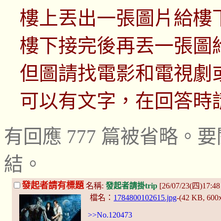
樓上丟出一張圖片給樓
樓下接完後再丟一張圖
但圖請找電影和電視劇
可以有文字，在回答時
有回應 777 篇被省略
結。
發起者請有標題
名稱:
發起者請掛trip
[26/07/23(四)17:48 
檔名：
1784800102615.jpg
-(42 KB, 600
>>No.120473