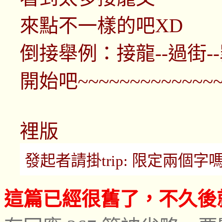
來點不一樣的吧XD
倒接舉例：接龍--過街-
開始吧~~~~~~~~~~~~~~~
裡版
發起者請掛trip: 限定兩個字嗎？ (m
這篇已經很舊了，不久後