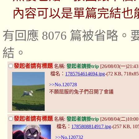
內容可以是單篇完結也
有回應 8076 篇被省
結。
發起者請有標題
名稱:
發起者請掛trip
[26/08/03(一)21:4
檔名：
1785764614694.jpg
-(72 KB, 718x8
>>No.120728
不願屈服的兔子們召開了會議
發起者請有標題
名稱:
發起者請掛trip
[26/08/04(二)10:
檔名：
1785808814917.jpg
-(257 KB, 1
>>No.120732