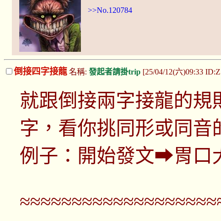
>>No.120784
倒接四字接龍
名稱:
發起者請掛trip
[25/04/12(六)09:33 ID
就跟倒接兩字接龍的規
字，看你挑同形或同音
例子：開始發文⮕胃口
≈≈≈≈≈≈≈≈≈≈≈≈≈≈≈≈≈≈≈