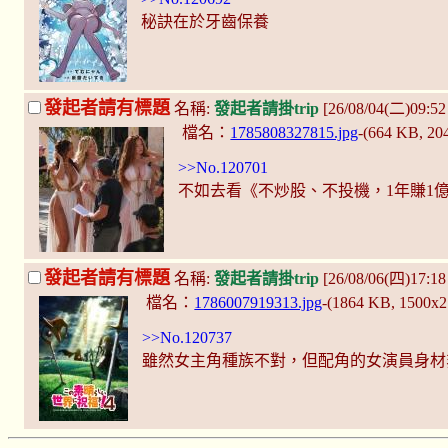
秘訣在於牙齒保養
發起者請有標題
名稱:
發起者請掛trip
[26/08/04(二)09:
檔名：
1785808327815.jpg
-(664 KB, 2
>>No.120701
不如去看《不炒股、不投機，1年賺1
發起者請有標題
名稱:
發起者請掛trip
[26/08/06(四)17:1
檔名：
1786007919313.jpg
-(1864 KB, 1500x
>>No.120737
雖然女主角種族不對，但配角的女演員身材