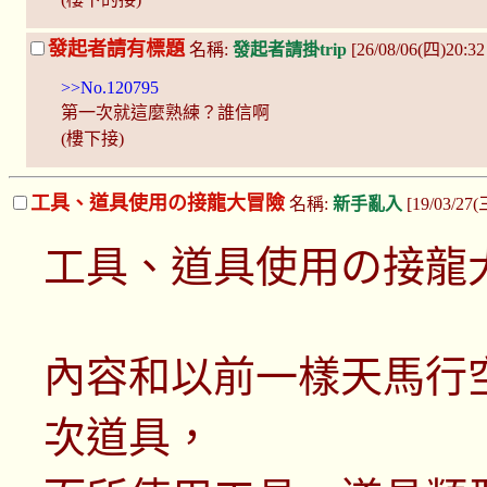
發起者請有標題
名稱:
發起者請掛trip
[26/08/06(四)20:32
>>No.120795
第一次就這麼熟練？誰信啊
(樓下接)
工具、道具使用の接龍大冒險
名稱:
新手亂入
[19/03/27(
工具、道具使用の接龍
內容和以前一樣天馬行
次道具，