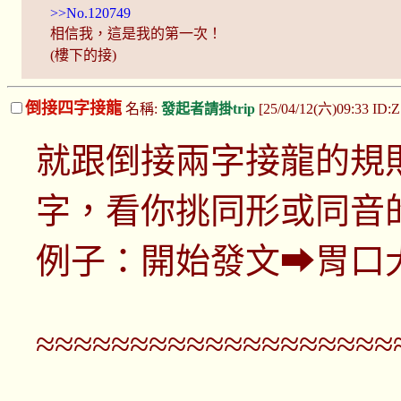
>>No.120749
相信我，這是我的第一次！
(樓下的接)
倒接四字接龍
名稱:
發起者請掛trip
[25/04/12(六)09:33 ID
就跟倒接兩字接龍的規
字，看你挑同形或同音
例子：開始發文⮕胃口
≈≈≈≈≈≈≈≈≈≈≈≈≈≈≈≈≈≈≈