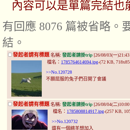
內容可以是單篇完結也
有回應 8076 篇被省
結。
發起者請有標題
名稱:
發起者請掛trip
[26/08/03(一)21:4
檔名：
1785764614694.jpg
-(72 KB, 718x8
>>No.120728
不願屈服的兔子們召開了會議
發起者請有標題
名稱:
發起者請掛trip
[26/08/04(二)10:
檔名：
1785808814917.jpg
-(257 KB, 1
>>No.120732
還有一個綿羊想加入