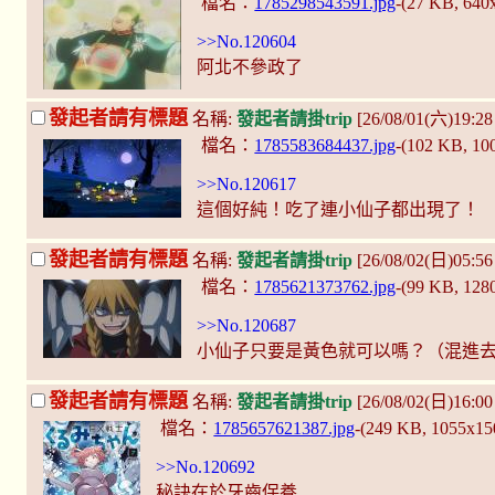
檔名：
1785298543591.jpg
-(27 KB, 640
>>No.120604
阿北不參政了
發起者請有標題
名稱:
發起者請掛trip
[26/08/01(六)19:
檔名：
1785583684437.jpg
-(102 KB, 1
>>No.120617
這個好純！吃了連小仙子都出現了！
發起者請有標題
名稱:
發起者請掛trip
[26/08/02(日)05:5
檔名：
1785621373762.jpg
-(99 KB, 128
>>No.120687
小仙子只要是黃色就可以嗎？（混進
發起者請有標題
名稱:
發起者請掛trip
[26/08/02(日)16:0
檔名：
1785657621387.jpg
-(249 KB, 1055x1
>>No.120692
秘訣在於牙齒保養