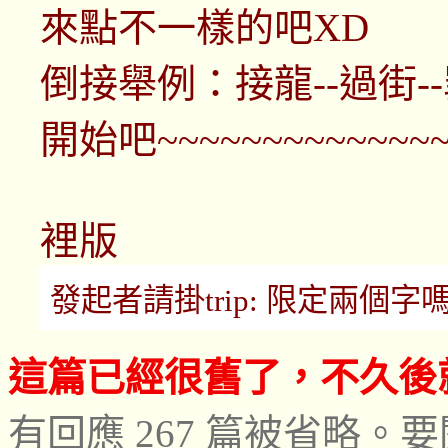
來點不一樣的吧XD
倒接舉例：接龍--過街-
開始吧~~~~~~~~~~~~~~~
裡版
發起者請掛trip: 限定兩個字嗎？ (m
這篇已經很舊了，不久後
有回應 267 篇被省略