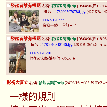
發起者請有標題
名稱:
發起者請掛trip
[26/08/06(四)17:1
檔名：
1786007679786.jpg
-(427 KB, 14
>>No.120772
腦筋一傻，我無言了
發起者請有標題
名稱:
發起者請掛trip
[26/08/06(四)18:06
檔名：
1786010818146.jpg
-(28 KB, 361x640)
[
>>No.120790
然後就和好姊妹們大吃大喝
影視大喜立
名稱:
發起者請掛trip
[24/08/16(五)23:59 ID:Zw
一樣的規則