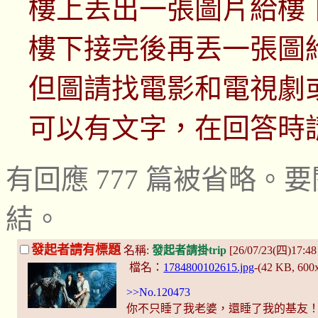
樓上丟出一張圖片給樓
樓下接完後再丟一張圖
但圖請找電影和電視劇
可以有文字，在回答時
有回應 777 篇被省略
結。
發起者請有標題
名稱:
發起者請掛trip
[26/07/23(四)17:48 
檔名：
1784800102615.jpg
-(42 KB, 600
>>No.120473
你不只睡了我老婆，還睡了我的基友