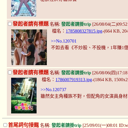
發起者請有標題
名稱:
發起者請掛trip
[26/08/04(二)09:
檔名：
1785808327815.jpg
-(664 KB, 2
>>No.120701
不如去看《不炒股、不投機，1年賺1
發起者請有標題
名稱:
發起者請掛trip
[26/08/06(四)17:1
檔名：
1786007919313.jpg
-(1864 KB, 1500x
>>No.120737
雖然女主角種族不對，但配角的女演員身材
首尾詞句接龍
名稱:
發起者請掛trip
[25/09/01(一)08:01 ID