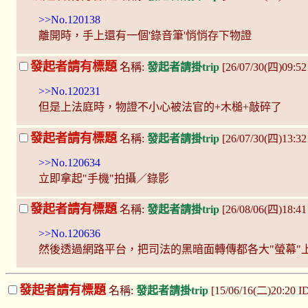
>>No.120138
離開時，手上還有一個'錄音筆'悄悄存下物證
發起者請有標題
名稱:
發起者請掛trip
[26/07/30(四)09:5
>>No.120231
但是上法庭時，物證不小心被法官的+木槌+敲碎了
發起者請有標題
名稱:
發起者請掛trip
[26/07/30(四)13:32
>>No.120634
立即拿起"手機"拍攝／錄影
發起者請有標題
名稱:
發起者請掛trip
[26/08/06(四)18:41
>>No.120636
然後透過網路平台，把司法的黑暗面轉傳都各大"螢幕"
發起者請有標題
名稱:
發起者請掛trip
[15/06/16(二)20:20