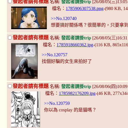
發起者請有標題
名稱:
發起者請掛trip
[26/08/05(三)13:0
檔名：
1785906307538.png
-(980 KB, 1
>>No.120740
想要搞好關係嗎？很簡單的，只要拿
發起者請有標題
名稱:
發起者請掛trip
[26/08/05(三)16:3
檔名：
1785918660362.jpg
-(116 KB, 865x11
>>No.120757
找個好騙的女生來拍好了
發起者請有標題
名稱:
發起者請掛trip
[26/08/06(四)10:09
檔名：
1785982176209.jpg
-(46 KB, 277x34
>>No.120759
你以為 cosplay 的是貓嗎？