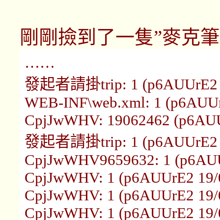
剛剛撿到了一隻”麥克筆
……
發起者請掛trip: 1 (p6AUUrE2 1
WEB-INF\web.xml: 1 (p6AUUr
CpjJwWHV: 19062462 (p6AUUr
發起者請掛trip: 1 (p6AUUrE2 1
CpjJwWHV9659632: 1 (p6AUUr
CpjJwWHV: 1 (p6AUUrE2 19/0
CpjJwWHV: 1 (p6AUUrE2 19/0
CpjJwWHV: 1 (p6AUUrE2 19/0