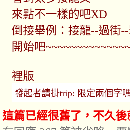
來點不一樣的吧XD
倒接舉例：接龍--過街-
開始吧~~~~~~~~~~~~~~~
裡版
發起者請掛trip: 限定兩個字嗎？ (m
這篇已經很舊了，不久後