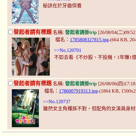
秘訣在於牙齒保養
發起者請有標題
名稱:
發起者請掛trip
[26/08/04(二)09:
檔名：
1785808327815.jpg
-(664 KB, 2
>>No.120701
不如去看《不炒股、不投機，1年賺1
發起者請有標題
名稱:
發起者請掛trip
[26/08/06(四)17:1
檔名：
1786007919313.jpg
-(1864 KB, 1500x
>>No.120737
雖然女主角種族不對，但配角的女演員身材