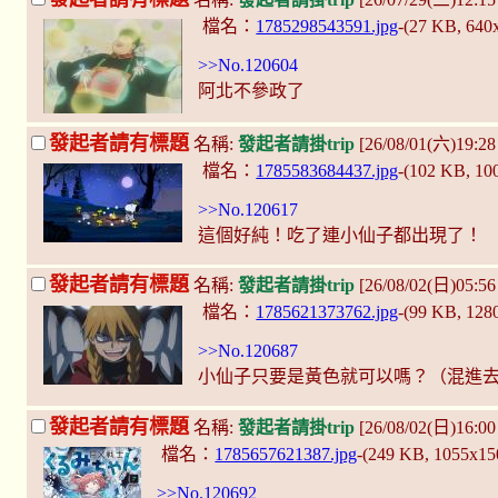
檔名：
1785298543591.jpg
-(27 KB, 640
>>No.120604
阿北不參政了
發起者請有標題
名稱:
發起者請掛trip
[26/08/01(六)19:
檔名：
1785583684437.jpg
-(102 KB, 1
>>No.120617
這個好純！吃了連小仙子都出現了！
發起者請有標題
名稱:
發起者請掛trip
[26/08/02(日)05:5
檔名：
1785621373762.jpg
-(99 KB, 128
>>No.120687
小仙子只要是黃色就可以嗎？（混進
發起者請有標題
名稱:
發起者請掛trip
[26/08/02(日)16:0
檔名：
1785657621387.jpg
-(249 KB, 1055x1
>>No.120692