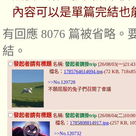
內容可以是單篇完結也
有回應 8076 篇被省
結。
發起者請有標題
名稱:
發起者請掛trip
[26/08/03(一)21:4
檔名：
1785764614694.jpg
-(72 KB, 718x8
>>No.120728
不願屈服的兔子們召開了會議
發起者請有標題
名稱:
發起者請掛trip
[26/08/04(二)10:
檔名：
1785808814917.jpg
-(257 KB, 1
>>No.120732