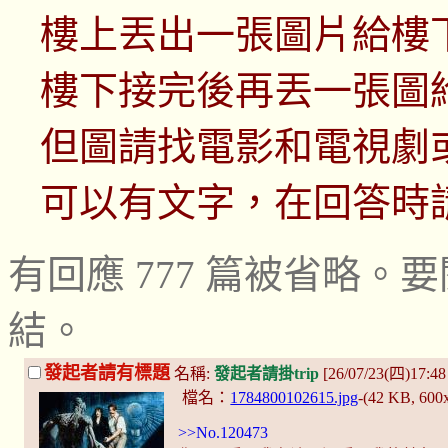
樓上丟出一張圖片給樓
樓下接完後再丟一張圖
但圖請找電影和電視劇
可以有文字，在回答時
有回應 777 篇被省略
結。
發起者請有標題
名稱:
發起者請掛trip
[26/07/23(四)17:48 
檔名：
1784800102615.jpg
-(42 KB, 600
>>No.120473