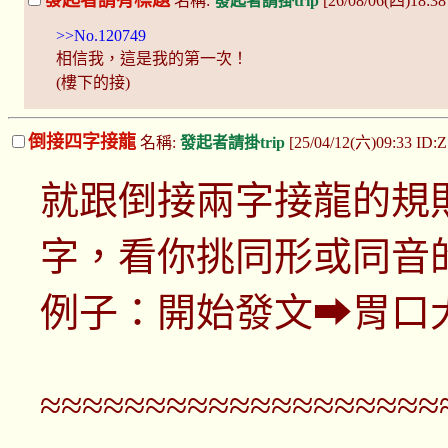
發起者請有標題
名稱:
發起者請掛trip
[26/08/06(四)18:38
>>No.120749
相信我，這是我的第一次！
(樓下的接)
倒接四字接龍
名稱:
發起者請掛trip
[25/04/12(六)09:33 ID
就跟倒接兩字接龍的規
字，看你挑同形或同音
例子：開始發文⮕胃口
≈≈≈≈≈≈≈≈≈≈≈≈≈≈≈≈≈≈≈