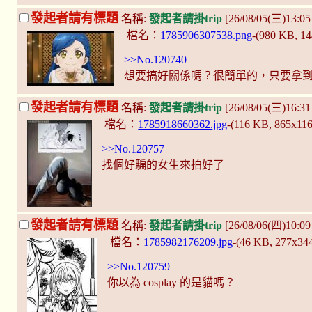
發起者請有標題
名稱:
發起者請掛trip
[26/08/05(三)13:0
檔名：
1785906307538.png
-(980 KB, 1
>>No.120740
想要搞好關係嗎？很簡單的，只要拿
發起者請有標題
名稱:
發起者請掛trip
[26/08/05(三)16:3
檔名：
1785918660362.jpg
-(116 KB, 865x11
>>No.120757
找個好騙的女生來拍好了
發起者請有標題
名稱:
發起者請掛trip
[26/08/06(四)10:09
檔名：
1785982176209.jpg
-(46 KB, 277x34
>>No.120759
你以為 cosplay 的是貓嗎？