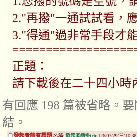
1.您撥的號碼是空號，
2."再撥"一通試試看，
3."得通"過非常手段才
==================
正題：
請下載後在二十四小時
有回應 198 篇被省略
結。
發起者請有標題
名稱:
發起者請掛trip
[26/07/29(三)10:38