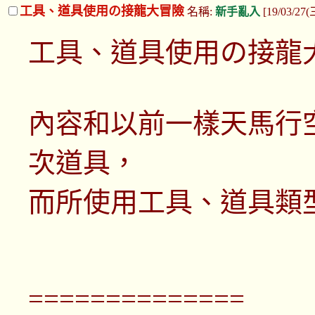
工具、道具使用の接龍大冒險
名稱:
新手亂入
[19/03/27(
工具、道具使用の接龍
內容和以前一樣天馬行
次道具，
而所使用工具、道具類
==============