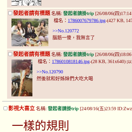
發起者請有標題
名稱:
發起者請掛trip
[26/08/06(四)17:1
檔名：
1786007679786.jpg
-(427 KB, 14
>>No.120772
腦筋一傻，我無言了
發起者請有標題
名稱:
發起者請掛trip
[26/08/06(四)18:06
檔名：
1786010818146.jpg
-(28 KB, 361x640)
[
>>No.120790
然後就和好姊妹們大吃大喝
影視大喜立
名稱:
發起者請掛trip
[24/08/16(五)23:59 ID:Zw
一樣的規則