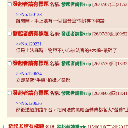
發起者請有標題
名稱:
發起者請掛trip
[26/07/07(二)21:52
>>No.120138
離開時，手上還有一個'錄音筆'悄悄存下物證
發起者請有標題
名稱:
發起者請掛trip
[26/07/30(四)09:5
>>No.120231
但是上法庭時，物證不小心被法官的+木槌+敲碎了
發起者請有標題
名稱:
發起者請掛trip
[26/07/30(四)13:32
>>No.120634
立即拿起"手機"拍攝／錄影
發起者請有標題
名稱:
發起者請掛trip
[26/08/06(四)18:41
>>No.120636
然後透過網路平台，把司法的黑暗面轉傳都各大"螢幕"
發起者請有標題
名稱:
發起者請掛trip
[15/06/16(二)20:20